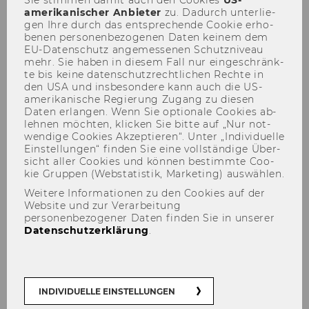
Sie stim­men damit auch den Coo­kies
US-​
amerikanischer An­bie­ter
zu. Da­durch un­ter­lie­
gen Ihre durch das ent­spre­chen­de Coo­kie er­ho­
be­nen per­so­nen­be­zo­ge­nen Daten kei­nem dem
EU-​Datenschutz an­ge­mes­se­nen Schutz­ni­veau
mehr. Sie haben in die­sem Fall nur ein­ge­schränk­
te bis keine da­ten­schutz­recht­li­chen Rech­te in
ÖFFENTLICHKEIT
den USA und ins­be­son­de­re kann auch die US-​
amerikanische Re­gie­rung Zu­gang zu die­sen
„The End of Humanity“
Daten er­lan­gen. Wenn Sie op­tio­na­le Coo­kies ab­
leh­nen möch­ten, kli­cken Sie bitte auf „Nur not­
wen­di­ge Coo­kies Ak­zep­tie­ren“. Unter „In­di­vi­du­el­le
Ein­stel­lun­gen“ fin­den Sie eine voll­stän­di­ge Über­
sicht aller Coo­kies und kön­nen be­stimm­te Coo­
kie Grup­pen (Web­sta­tis­tik, Mar­ke­ting) aus­wäh­len.
TEILEN
TEILEN
Weitere Informationen zu den Cookies auf der
Website und zur Verarbeitung
personenbezogener Daten finden Sie in unserer
Datenschutzerklärung
.
23. Oktober 2024
Film­vor­füh­rung und Dis­kus­si­on in
eng­li­scher Spra­che
INDIVIDUELLE EINSTELLUNGEN