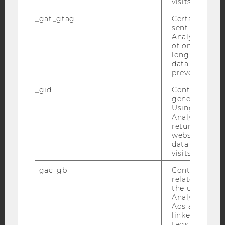
visits.
_gat_gtag
Certain data i
sent to Googl
Facebook
Instagram
Blog
Analytics a 
of once per m
long as it is s
data transfers
prevented.
YouTube
Newsletter
Bluesky
_gid
Contains a r
generated use
Using this ID
Analytics can
returning use
website and 
IMPRESSUM
data from pre
BARRIEREFREIHEITSERKLÄRUNG WEBSEITE
visits.
DATENSCHUTZERKLÄRUNG
_gac_gb
Contains cam
related infor
DATENSCHUTZERKLÄRUNG SOCIAL MEDIA
the user. If G
DATENSCHUTZERKLÄRUNG
Analytics and
Ads accounts 
STUDIENBEWERBER*INNEN UND STUDIERENDE
linked, the co
COOKIE EINSTELLUNGEN
tags on the G