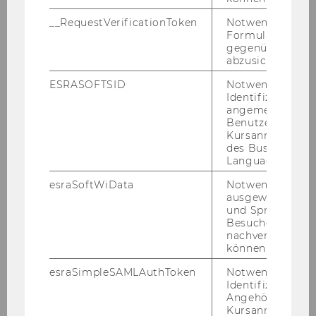
Spiekermann-Hoff
Universität Freiburg
__RequestVerificationToken
Notwendig, um 
WU Wien
Formulareingab
gegenüber Angri
abzusichern.
ESRASOFTSID
Notwendig zur
Identifizierung 
angemeldeten
Benutzers im
Kursanmeldung
des Business
Language Center
Stefan Woltran
Axel Polleres
esraSoftWiData
Notwendig um
ausgewählte Sp
TU Wien
WU Wien
und Sprachkurse
Besuchers
nachverfolgen z
können.
esraSimpleSAMLAuthToken
Notwendig zur
Identifizierung 
Angehörige/r für
Kursanmeldung.