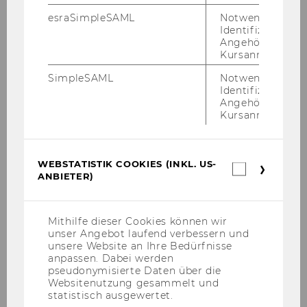
*Hin­weis: Für die Teil­nah­me am Cam­pus WU
esraSimpleSAML
Notwendig zur
Identifizierung 
bitte um An­mel­dung.
Angehörige/r für
Kursanmeldung.
Da es im Fest­saal 1 eine be­grenz­te An­zahl an
Sitz­plät­zen gibt, gilt bei der Sitz­platz­wahl das
SimpleSAML
Notwendig zur
„First Come First Ser­ved“-​Prinzip.
Identifizierung 
Angehörige/r für
Mit „An­mel­dung be­stä­ti­gen“ er­klä­ren Sie sich
Kursanmeldung.
damit ein­ver­stan­den, dass Ihre per­sön­li­chen
Daten (Vor-/Nach­na­me/E-​Mail) er­ho­ben, be­ar­
bei­tet und ge­spei­chert wer­den.
WEBSTATISTIK COOKIES (INKL. US-
Webstatis
ANBIETER)
Die von Ihnen im For­mu­lar an­ge­ge­be­nen per­
Cookies
(inkl.
so­nen­be­zo­ge­nen Daten wer­den für die An­mel­
US-
dung zur obi­gen Ver­an­stal­tung be­nö­tigt und
Anbieter)
Mithilfe dieser Cookies können wir
für die Or­ga­ni­sa­ti­on und Durch­füh­rung die­ser
unser Angebot laufend verbessern und
Ver­an­stal­tung ver­wen­det (gemäß Art 6 Abs 1 lit
unsere Website an Ihre Bedürfnisse
anpassen. Dabei werden
b DSGVO). Fer­ner ver­ar­bei­tet die WU die Daten
pseudonymisierte Daten über die
für Zwe­cke der Öf­fent­lich­keits­ar­beit und für ei­
Websitenutzung gesammelt und
ge­ne Mar­ke­ting­zwe­cke, ins­be­son­de­re um
statistisch ausgewertet.