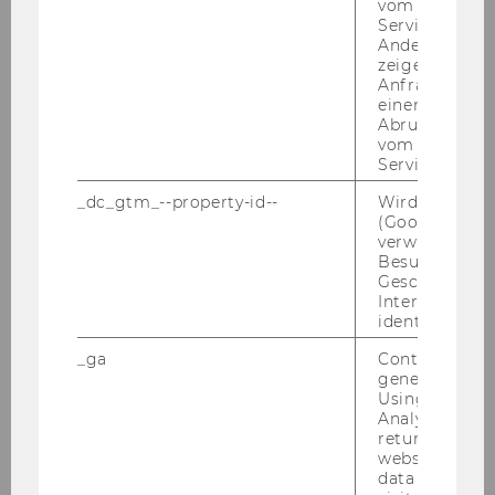
vom AMP-Clie
Daten wäh­rend eines Be­suchs der WU Web­
Service abzur
site bzw. beim Ab­ru­fen der unter der Do­main
Andere mögli
zeigen Opt-ou
„wu.ac.at“ be­reit­ge­stell­ten In­hal­te sowie zu
Anfrage im G
Ihren Rech­ten als be­trof­fe­ne Per­son fin­den Sie
einen Fehler 
in der
WU Web­site Pri­va­cy Po­li­cy
Abrufen einer
vom AMP Clie
Service an.
_dc_gtm_--property-id--
Wird von Dou
(Google Tag 
verwendet, u
WU matters. WU talks.
Besucher nach
Geschlecht o
Interessen zu
identifizieren.
Terminkalender
_ga
Contains a r
generated use
Videos
Using this ID
Analytics can
returning use
website and 
data from pre