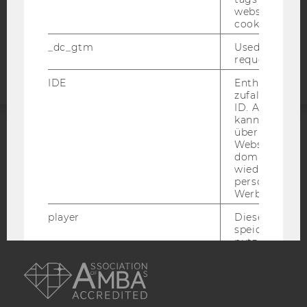
website read 
cookie.
Barrierefreiheitserklärung
Webseite
_dc_gtm
Used to throt
request rate.
IDE
Enthält eine
zufallsgenerie
ID. Anhand di
kann Google 
über verschie
ACCREDITED BY:
Websites
domainübergr
wiedererkenn
EQUIS
AACSB
personalisiert
Werbung auss
player
Dieses Cooki
speichert
nutzerspezifi
AMBA
Einstellungen
ein eingebett
Vimeo-Video
abgespielt wi
bedeutet, das