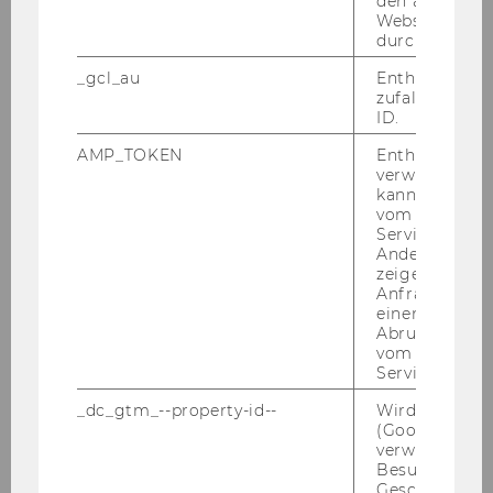
den aktuellen
Webseitenbe
durch Matom
_gcl_au
Enthält eine
zufallsgenerie
ID.
AMP_TOKEN
Enthält ein To
verwendet we
kann, um eine
vom AMP-Clie
Service abzur
Andere mögli
zeigen Opt-ou
Anfrage im G
einen Fehler 
Abrufen einer
vom AMP Clie
Service an.
_dc_gtm_--property-id--
Wird von Dou
(Google Tag 
*Hin­weis: Für die Teil­nah­me am Cam­pus WU
verwendet, u
bitte um An­mel­dung.
Besucher nach
Geschlecht o