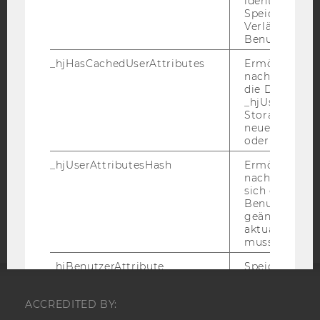
identifizieren.
Speicherdaue
Verlängert sic
IMPRESSUM
Benutzeraktivi
BARRIEREFREIHEITSERKLÄRUNG WEBSEITE
_hjHasCachedUserAttributes
Ermöglicht e
DATENSCHUTZERKLÄRUNG
nachzuvollzie
die Daten in
DATENSCHUTZERKLÄRUNG SOCIAL MEDIA
_hjUserAttrib
DATENSCHUTZERKLÄRUNG
Storage auf 
neuesten Stan
STUDIENBEWERBER*INNEN UND STUDIERENDE
oder nicht.
COOKIE EINSTELLUNGEN
_hjUserAttributesHash
Ermöglicht e
nachzuvollzie
Barrierefreiheitserklärung
sich ein
Webseite
Benutzerattri
geändert hat
aktualisiert 
muss.
_hjBenutzerAttribute
Speichert
Benutzerattri
über die Hotja
ACCREDITED BY:
API gesendet
Keine explizit