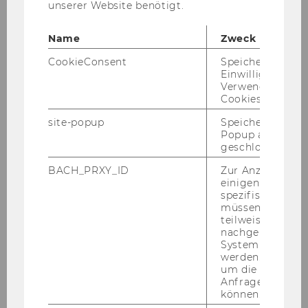
unserer Website benötigt.
Diskussion:
Name
Zweck
Chris­toph Wie­der­kehr
,
Bun­des­mi­nis­ter für
CookieConsent
Speichert Ihre
Bil­dung
Einwilligung zur
Verwendung vo
Anita Ei­chin­ger,
Di­rek­to­rin der Wien­bi­blio­thek
Cookies.
Marie-​Christine Kainz
,
Stu­die­ren­de und stv.
site-popup
Speichert ob ein
Vor­sit­zen­de der ÖH WU
Popup ausgefüll
geschlossen wur
Alex­an­der Mäd­che
,
Pro­fes­sor für Wirt­schafts­
BACH_PRXY_ID
Zur Anzeige von
in­for­ma­tik, Karls­ru­her In­sti­tut für Tech­no­lo­gie
einigen WU-
(KIT)
spezifischen Inh
müssen Informa
teilweise von
Moderation:
nachgelagerten
System abgefra
Tho­mas Gri­sold
, WU Wien, Pro­fes­sor
werden. Notwen
um die Antwort 
Anfrage zuordne
können.