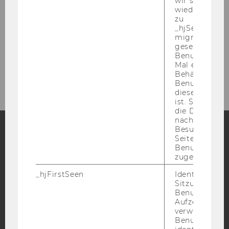
wir seinen We
WU matters. WU talks.
wiederverwen
zu
_hjSessionUser
migrieren. Wi
Terminkalender
gesetzt, wenn
Benutzer zum
Mal eine Seite
Videos
Behält die Hot
Benutzer-ID be
diese Seite e
ist. Stellt sic
die Daten von
nachfolgende
Besuchen der
Seite derselb
Facebook
Instagram
Blog
Benutzer-ID
zugeordnet w
_hjFirstSeen
Identifiziert d
Sitzung eines
YouTube
Newsletter
Bluesky
Benutzers. Wi
Aufzeichnungs
verwendet, u
Benutzersitz