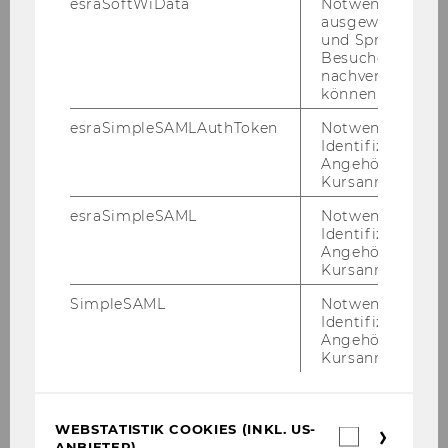
esraSoftWiData
Notwendig um
ausgewählte Sp
und Sprachkurse
Besuchers
Thomas Grisold
nachverfolgen z
Moderator
können.
esraSimpleSAMLAuthToken
Notwendig zur
Kein „WU mat­ters. WU talks.“-​Event mehr
Identifizierung 
ver­pas­sen?
Angehörige/r für
Kursanmeldung.
esraSimpleSAML
Notwendig zur
AN­MEL­DUNG ZUM NEWS­LET­TER
Identifizierung 
Angehörige/r für
Kursanmeldung.
SimpleSAML
Notwendig zur
Identifizierung 
Angehörige/r für
Kursanmeldung.
WEBSTATISTIK COOKIES (INKL. US-
Webstatis
ANBIETER)