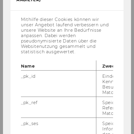
Cookies
(inkl.
US-
Anbieter)
Mithilfe dieser Cookies können wir
unser Angebot laufend verbessern und
unsere Website an Ihre Bedürfnisse
anpassen. Dabei werden
pseudonymisierte Daten über die
Websitenutzung gesammelt und
statistisch ausgewertet.
Name
Zweck
_pk_id
Eindeutige
Kennzeichnun
Besuchers du
Matomo.
_pk_ref
Speicherung 
Referrers dur
Matomo.
_pk_ses
Speicherung 
Informatione