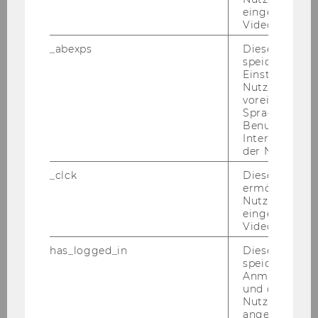
nur zu den in der Ein­wil­li­gung fest­ge­leg­ten
eingebettete
Zwe­cken und im darin ver­ein­bar­ten Um­fang.
Videos intera
Sie kön­nen Ihre Ein­wil­li­gung je­der­zeit mit Wir­
_abexps
Dieses Cooki
speichert get
kung für die Zu­kunft wi­der­ru­fen. Ein Wi­der­ruf
Einstellungen
hat zur Folge, dass wir Ihre Daten ab die­sem
Nutzer*in, zB.
Zeit­punkt zu den in der Ein­wil­li­gung ge­nann­
voreingestell
Sprache, Regi
ten Zwe­cken nicht mehr ver­ar­bei­ten.
Benutzernam
Interaktionsd
An­sons­ten ver­ar­bei­ten wir Ihre Daten auf­grund
der Nutzer*in
fol­gen­der Rechts­grund­la­gen:
_clck
Dieses Cooki
ermöglicht di
Art 6 Abs 1 lit b DSGVO – Er­fül­lung ver­
Nutzung des
trag­li­cher Pflich­ten und vor­ver­trag­li­cher
eingebettete
Video Players
Maß­nah­men
has_logged_in
Dieses Cooki
speichert
Art 6 Abs 1 lit e DSGVO – Wahr­neh­mung
Anmeldeinfo
und ob sich de
einer Auf­ga­be im öf­fent­li­chen In­ter­es­se
Nutzer*in jem
(Öf­fent­lich­keits­ar­beit gem. § 3 Z 11 Uni­
angemeldet h