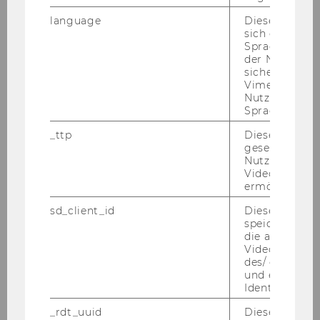
ver­si­täts­ge­setz 2002)
language
Dieses Cooki
sich die
Spracheinstel
Art 6 Abs 1 lit f DSGVO – Wah­rung be­
der Nutzer*in
rech­tig­ter In­ter­es­sen (In­for­ma­ti­on über
sichergestellt
Vimeo in der
zu­künf­ti­ge Ver­an­stal­tun­gen sowie Do­
Nutzer ausge
ku­men­ta­ti­on der Tä­tig­kei­ten und Ent­
Sprache ersch
wick­lun­gen an der WU)
_ttp
Dieser Cookie
gesetzt, um d
Nutzung des 
WER ER­HÄLT IHRE DATEN?
Videoplayers 
ermöglichen
Wir geben Ihre Daten grund­sätz­lich nicht an
Drit­te wei­ter. Im Ein­zel­fall kann es für die Er­rei­
sd_client_id
Dieses Cooki
speichert Dat
chung der oben be­schrie­be­nen Zwe­cke al­ler­
die aktuellen
dings er­for­der­lich wer­den, dass wir Ihre Daten
Videoeinstell
an von uns ein­ge­setz­te Dienst­leis­ter wei­ter­ge­
des/ der Benu
und einen per
ben müs­sen. Diese wer­den von uns sorg­fäl­tig
Identifikatio
aus­ge­wählt und ver­trag­lich als Auf­trags­ver­ar­
_rdt_uuid
Dieses Cooki
bei­ter zum ge­set­zes­kon­for­men Um­gang mit