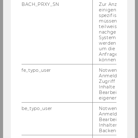
BACH_PRXY_SN
Zur Anzeige von
einigen WU-
spezifischen Inh
müssen Informa
teilweise von
nachgelagerten
System abgefra
werden. Notwen
um die Antwort 
Christoph
Anfrage zuordne
können.
Wiederkehr
Bildungsminister
fe_typo_user
Notwendig für d
Anmeldung und
Zugriff auf gesc
Inhalte oder zur
Bearbeitung des
eigenen Profils.
be_typo_user
Notwendig für d
Anmeldung und
Bearbeitung von
Inhalten im TYP
Backend.
Anita Eichinger
Marie-Christine