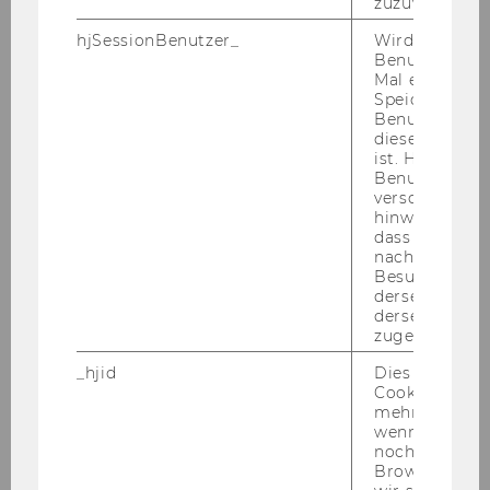
ver­ar­bei­tung ste­hen Ihnen ge­gen­über der WU
zuzuweisen
als Ver­ant­wort­li­che das Recht auf Aus­kunft, Be­
hjSessionBenutzer_
Wird gesetzt,
rich­ti­gung, Lö­schung, Ein­schrän­kung der Ver­
Benutzer zum
ar­bei­tung, Da­ten­über­trag­bar­keit sowie Wi­der­
Mal eine Seite
Speichert die 
spruch zu. Dar­über hin­aus haben Sie als Be­trof­
Benutzer-ID, d
fe­ne oder Be­trof­fe­ner das Recht, all­fäl­li­ge Be­
diese Seite e
schwer­den bei der ös­ter­rei­chi­schen Da­ten­
ist. Hotjar ver
Benutzer nich
schutz­be­hör­de ein­zu­brin­gen. Nä­he­re In­for­ma­
verschiedene
tio­nen zu Ihren Rech­ten als be­trof­fe­ne Per­son
hinweg.Stellt 
fin­den Sie auf un­se­rer Web­sei­te unter
dass Daten v
nachfolgende
www.wu.ac.at/be­trof­fe­nen­rech­te
.
Besuchen auf
derselben We
Zur Gel­tend­ma­chung Ihrer Rech­te wen­den Sie
derselben Ben
sich bitte an das WU Da­ten­schutz­team unter
zugeordnet w
da­ten­schutz@wu.ac.at
.
_hjid
Dies ist ein al
Cookie, das wi
mehr setzen, 
wenn ein Benu
noch in sein
Browser hat,