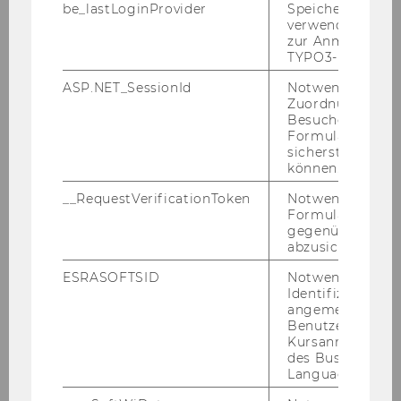
be_lastLoginProvider
Speichert die zul
Wienbibliothek
Kainz
verwendete Met
Studentin
zur Anmeldung f
TYPO3-Backend.
ASP.NET_SessionId
Notwendig, um 
Zuordnung von
Besucher zu
Formulareingab
sicherstellen zu
können.
__RequestVerificationToken
Notwendig, um 
Formulareingab
gegenüber Angri
Alexander Mädche
abzusichern.
Professor KIT
ESRASOFTSID
Notwendig zur
Identifizierung 
angemeldeten
Benutzers im
Kursanmeldung
des Business
Language Center