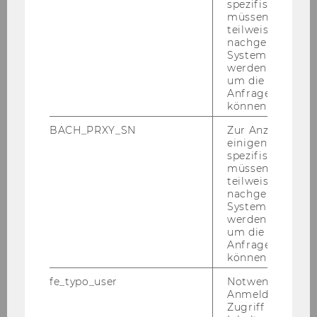
Wel­chen Zu­gang habe ich zu die­sen In­
spezifischen Inh
müssen Informa
for­ma­tio­nen?
teilweise von
nachgelagerten
System abgefra
Je nach Typ der Ar­beit (Se­mi­nar­ar­beit,
werden. Notwen
um die Antwort 
Bachelor-​ oder Mas­ter­ar­beit, Dis­ser­ta­ti­on), wird
Anfrage zuordne
die Art und der Um­fang der be­ar­bei­te­ten In­for­
können.
ma­tio­nen/Li­te­ra­tur un­ter­schied­lich aus­fal­len.
BACH_PRXY_SN
Zur Anzeige von
Ge­ra­de zu Be­ginn des Re­cher­che­pro­zes­ses ist
einigen WU-
es je­doch oft­mals schwie­rig, ein Ge­fühl dafür
spezifischen Inh
zu ent­wi­ckeln, ob wirk­lich breit/eng genug ge­
müssen Informa
teilweise von
sucht und die pas­sen­de Li­te­ra­tur ge­fun­den
nachgelagerten
wurde.
System abgefra
werden. Notwen
Die fol­gen­den Fra­gen und An­mer­kun­gen bie­
um die Antwort 
ten in die­sem Zu­sam­men­hang eine gute Hil­fe­
Anfrage zuordne
können.
stel­lung für Ihre Re­cher­che:
fe_typo_user
Notwendig für d
Anmeldung und
Zugriff auf gesc