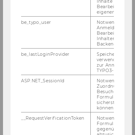
Was suche ich über­haupt?
Inhalte oder zur
Bearbeitung des
eigenen Profils.
be_typo_user
Notwendig für d
Mit wel­chen Such­werk­zeu­gen
Anmeldung und
finde ich die ge­wünsch­te Li­te­
Bearbeitung von
ra­tur?
Inhalten im TYP
Backend.
be_lastLoginProvider
Speichert die zul
verwendete Met
Wel­che Such­be­grif­fe ver­wen­
zur Anmeldung f
de ich, um Li­te­ra­tur für mein
TYPO3-Backend.
Thema/For­schungs­fra­ge zu
ASP.NET_SessionId
Notwendig, um 
fin­den?
Zuordnung von
Besucher zu
Formulareingab
sicherstellen zu
können.
__RequestVerificationToken
Notwendig, um 
Formulareingab
gegenüber Angri
abzusichern.