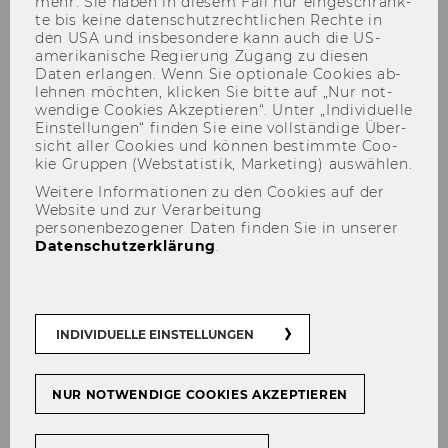
mehr. Sie haben in die­sem Fall nur ein­ge­schränk­
te bis keine da­ten­schutz­recht­li­chen Rech­te in
den USA und ins­be­son­de­re kann auch die US-​
amerikanische Re­gie­rung Zu­gang zu die­sen
Daten er­lan­gen. Wenn Sie op­tio­na­le Coo­kies ab­
05 - Recherche
leh­nen möch­ten, kli­cken Sie bitte auf „Nur not­
wen­di­ge Coo­kies Ak­zep­tie­ren“. Unter „In­di­vi­du­el­le
Ein­stel­lun­gen“ fin­den Sie eine voll­stän­di­ge Über­
sicht aller Coo­kies und kön­nen be­stimm­te Coo­
kie Grup­pen (Web­sta­tis­tik, Mar­ke­ting) aus­wäh­len.
Weitere Informationen zu den Cookies auf der
Website und zur Verarbeitung
personenbezogener Daten finden Sie in unserer
Datenschutzerklärung
.
INDIVIDUELLE EINSTELLUNGEN
05 - Recherche
NUR NOTWENDIGE COOKIES AKZEPTIEREN
Re­cher­che