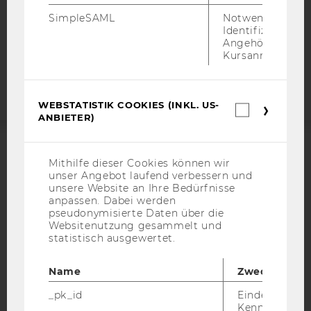
COOKIE EINSTELLUNGEN
SimpleSAML
Notwendig zur
Identifizierung 
Angehörige/r für
Barrierefreiheitserklärung
Kursanmeldung.
Webseite
WEBSTATISTIK COOKIES (INKL. US-
Webstatis
ANBIETER)
Cookies
(inkl.
US-
Anbieter)
ACCREDITED BY:
Mithilfe dieser Cookies können wir
unser Angebot laufend verbessern und
unsere Website an Ihre Bedürfnisse
EQUIS
AACSB
anpassen. Dabei werden
pseudonymisierte Daten über die
Websitenutzung gesammelt und
statistisch ausgewertet.
AMBA
Name
Zweck
_pk_id
Eindeutige
Kennzeichnun