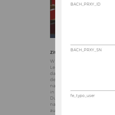
BACH_PRXY_ID
03 - Warum Zitieren
BACH_PRXY_SN
Zi­tie­ren
Wis­sen­schaft­li­che Texte sind 
Lesen an­fangs etwas er­schwe­
das geht allen so! Man ge­wö
der leich­ter, vor allem wenn k
nach Zi­tier­sys­tem kön­nen die
in Fuß­no­ten an­ge­ge­ben wer­
fe_typo_user
Du gibst an, woher du deine In­
nach­voll­zieh­bar, auf wel­che 
auf wes­sen Schul­tern du ste