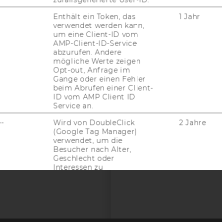
ACCREDITED B
EQUIS
AAC
Enthält ein Token, das
1 Jahr
verwendet werden kann,
um eine Client-ID vom
AMP-Client-ID-Service
abzurufen. Andere
mögliche Werte zeigen
G WEBSEITE
Opt-out, Anfrage im
Gange oder einen Fehler
beim Abrufen einer Client-
ID vom AMP Client ID
IAL MEDIA
Service an.
UDIENBEWERBER*INNEN
--
Wird von DoubleClick
2 Jahre
(Google Tag Manager)
verwendet, um die
Besucher nach Alter,
Geschlecht oder
Interessen zu
identifizieren.
Contains a randomly
2 Jahr
generated user ID. Using
this ID, Google Analytics
can recognize returning