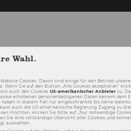
hre Wahl.
Web­site Coo­kies. Davon sind ei­ni­ge für den Be­trieb un­se­rer
­nal. Wenn Sie auf den But­ton „Alle Coo­kies ak­zep­tie­ren“ kli
damit auch den Coo­kies
US-​amerikanischer An­bie­ter
zu. Da­
oo­kie er­ho­be­nen per­so­nen­be­zo­ge­nen Daten kei­nem dem 
haben in die­sem Fall nur ein­ge­schränk­te bis keine da­ten­sc
e kann auch die US-​amerikanische Re­gie­rung Zu­gang zu die
eh­nen möch­ten, kli­cken Sie bitte auf „Nur not­wen­di­ge Coo­kies
fin­den Sie eine voll­stän­di­ge Über­sicht aller Coo­kies und kön
ng) aus­wäh­len.