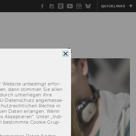
Facebook
Instagram
WU
YouTube
Newsletter
Bluesky
QUICKLINKS
Blog
Cookie
Consent
schließen
 Web­site un­be­dingt er­for­
­cken, dann stim­men Sie allen
durch un­ter­lie­gen Ihre
EU-​Datenschutz an­ge­mes­se­
hutz­recht­li­chen Rech­te in
­sen Daten er­lan­gen. Wenn
 Ak­zep­tie­ren“. Unter „In­di­
­nen be­stimm­te Coo­kie Grup­