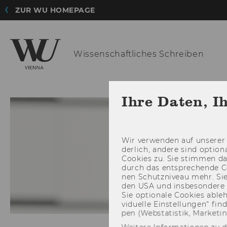
ZUR WU HOMEPAGE
Wissenschaftli
ches Schreiben
Ihre Daten, I
Wir ver­wen­den auf un­se­rer 
der­lich, an­de­re sind op­tio
Coo­kies zu. Sie stim­men 
durch das ent­spre­chen­de C
nen Schutz­ni­veau mehr. Sie 
den USA und ins­be­son­de­r
Sie op­tio­na­le Coo­kies ab­l
vi­du­el­le Ein­stel­lun­gen“ 
pen (Web­sta­tis­tik, Mar­ke­ti