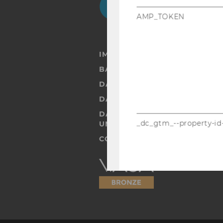
AMP_TOKEN
IMPRESSUM
BARRIEREFREIHEITSERKLÄRUN
DATENSCHUTZERKLÄRUNG
DATENSCHUTZERKLÄRUNG SOC
DATENSCHUTZERKLÄRUNG ST
_dc_gtm_--property-id
UND STUDIERENDE
COOKIE EINSTELLUNGEN
Barrierefreiheitserklärung
Webseite
_ga