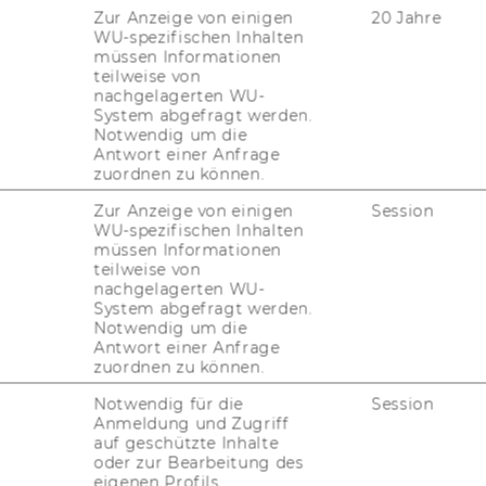
Zur Anzeige von einigen
20 Jahre
WU-spezifischen Inhalten
müssen Informationen
teilweise von
nachgelagerten WU-
System abgefragt werden.
Notwendig um die
Antwort einer Anfrage
zuordnen zu können.
Zur Anzeige von einigen
Session
WU-spezifischen Inhalten
müssen Informationen
meist vol­ler Quel­len­ver­wei­se, was das
teilweise von
ren kann. Lass dich nicht ver­un­si­chern –
nachgelagerten WU-
System abgefragt werden.
hnt sich bald daran und das Lesen wird wie­
Notwendig um die
lar wird, wozu all die An­ga­ben gut sind. Je
Antwort einer Anfrage
 Quel­len­ver­wei­se im Fließ­text ste­hen, oder
zuordnen zu können.
den und er­fül­len einen wich­ti­gen Zweck:
Notwendig für die
Session
for­ma­tio­nen hast. Für mich als Leser*in ist
Anmeldung und Zugriff
Quel­le du dich be­ziehst. Du stellst quasi vor,
auf geschützte Inhalte
oder zur Bearbeitung des
hst, denn diese Autor*innen haben jene Vor­
eigenen Profils.