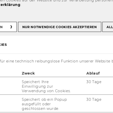
den Cookies auf der Website und zur Verarbeitung persone
erklärung
.
en
EN
NUR NOTWENDIGE COOKIES AKZEPTIEREN
ALL
itieren
IES
ür eine technisch reibungslose Funktion unserer Website 
Zweck
Ablauf
Speichert Ihre
30 Tage
Einwilligung zur
Verwendung von Cookies.
Speichert ob ein Popup
30 Tage
ausgefüllt oder
geschlossen wurde.