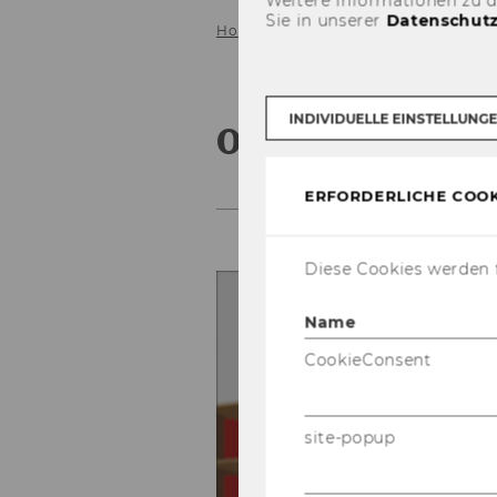
Weitere Informationen zu 
Sie in unserer
Datenschutz
Home
Videos
03 - Warum Zitier
INDIVIDUELLE EINSTELLUNG
03 - Warum Z
ERFORDERLICHE COOK
Diese Cookies werden f
Name
CookieConsent
site-popup