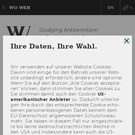
WU WEB
EN
Studying Antisemitism
in Business and Economy
Coo
Ihre Daten, Ihre Wahl.
Con
sch
HAU
MENÜ
Wir ver­wen­den auf un­se­rer Web­site Coo­kies.
ÖFF
Davon sind ei­ni­ge für den Be­trieb un­se­rer Web­
site un­be­dingt er­for­der­lich, an­de­re sind op­tio­nal.
Wenn Sie auf den But­ton „Alle Coo­kies ak­zep­tie­
ren“ kli­cken, dann stim­men Sie allen Coo­kies zu.
Sie stim­men damit auch den Coo­kies
US-​
amerikanischer An­bie­ter
zu. Da­durch un­ter­lie­
gen Ihre durch das ent­spre­chen­de Coo­kie er­ho­
be­nen per­so­nen­be­zo­ge­nen Daten kei­nem dem
EU-​Datenschutz an­ge­mes­se­nen Schutz­ni­veau
mehr. Sie haben in die­sem Fall nur ein­ge­schränk­
te bis keine da­ten­schutz­recht­li­chen Rech­te in
den USA und ins­be­son­de­re kann auch die US-​