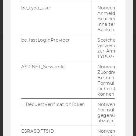
Barrierefreiheitserklärung
be_typo_user
Notwendig für d
Webseite
Anmeldung und
Bearbeitung von
Inhalten im TYP
Backend.
be_lastLoginProvider
Speichert die zul
verwendete Met
zur Anmeldung f
ACCREDITED BY:
TYPO3-Backend.
EQUIS
AACSB
ASP.NET_SessionId
Notwendig, um 
Zuordnung von
Besucher zu
Formulareingab
sicherstellen zu
können.
AMBA
__RequestVerificationToken
Notwendig, um 
Formulareingab
gegenüber Angri
abzusichern.
ESRASOFTSID
Notwendig zur