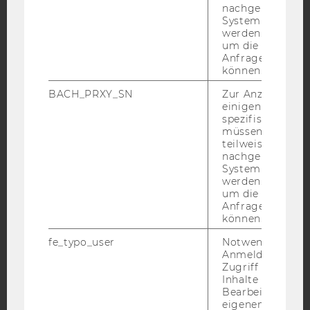
nachgelagerten
System abgefra
Facebook
Instagram
Blog
werden. Notwen
um die Antwort 
Anfrage zuordne
können.
YouTube
Newsletter
Bluesky
BACH_PRXY_SN
Zur Anzeige von
einigen WU-
spezifischen Inh
müssen Informa
teilweise von
nachgelagerten
IMPRESSUM
System abgefra
werden. Notwen
BARRIEREFREIHEITSERKLÄRUNG WEBSEITE
um die Antwort 
DATENSCHUTZERKLÄRUNG
Anfrage zuordne
können.
DATENSCHUTZERKLÄRUNG SOCIAL MEDIA
fe_typo_user
Notwendig für d
DATENSCHUTZERKLÄRUNG
Anmeldung und
STUDIENBEWERBER*INNEN UND STUDIERENDE
Zugriff auf gesc
Inhalte oder zur
COOKIE EINSTELLUNGEN
Bearbeitung des
eigenen Profils.