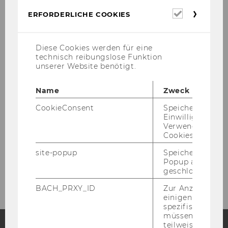
Erforderl
ERFORDERLICHE COOKIES
Cookies
Areas of Activity
Diese Cookies werden für eine
technisch reibungslose Funktion
Teaching
unserer Website benötigt.
Research Projects
Name
Zweck
CookieConsent
Speichert Ihre
Consulting, Training
Einwilligung zur
Verwendung vo
Cookies.
Public Awareness
site-popup
Speichert ob ein
Popup ausgefüll
Support
geschlossen wur
BACH_PRXY_ID
Zur Anzeige von
einigen WU-
spezifischen Inh
müssen Informa
teilweise von