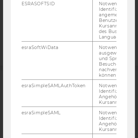
DATENSCHUTZERKLÄRUNG
ESRASOFTSID
Notwendig zur
STUDIENBEWERBER*INNEN UND STUDIERENDE
Identifizierung 
angemeldeten
COOKIE EINSTELLUNGEN
Benutzers im
Kursanmeldung
des Business
Barrierefreiheitserklärung
Language Center
Webseite
esraSoftWiData
Notwendig um
ausgewählte Sp
und Sprachkurse
Besuchers
nachverfolgen z
können.
ACCREDITED BY:
esraSimpleSAMLAuthToken
Notwendig zur
Identifizierung 
EQUIS
AACSB
Angehörige/r für
Kursanmeldung.
esraSimpleSAML
Notwendig zur
Identifizierung 
Angehörige/r für
Kursanmeldung.
AMBA