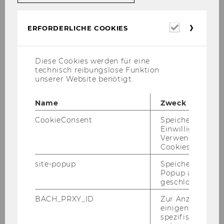
FWF Wis­sen­schafts­ma­ga­zin Sci­log
Erforderl
ERFORDERLICHE COOKIES
Hier
ge­lan­gen Sie zum Ar­ti­kel
Cookies
Diese Cookies werden für eine
technisch reibungslose Funktion
ZURÜCK ZUR ÜBERSICHT
unserer Website benötigt.
Name
Zweck
Soziologie und Empirische
CookieConsent
Speichert Ihre
Einwilligung zur
Sozialforschung
Verwendung vo
Cookies.
site-popup
Speichert ob ein
News
Popup ausgefüll
geschlossen wur
Team
BACH_PRXY_ID
Zur Anzeige von
einigen WU-
spezifischen Inh
Lehre