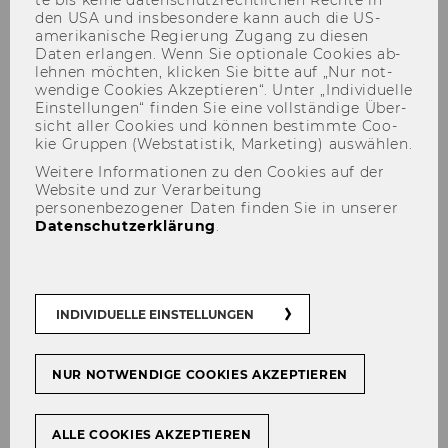
den USA und ins­be­son­de­re kann auch die US-​
amerikanische Re­gie­rung Zu­gang zu die­sen
Daten er­lan­gen. Wenn Sie op­tio­na­le Coo­kies ab­
leh­nen möch­ten, kli­cken Sie bitte auf „Nur not­
wen­di­ge Coo­kies Ak­zep­tie­ren“. Unter „In­di­vi­du­el­le
Ein­stel­lun­gen“ fin­den Sie eine voll­stän­di­ge Über­
sicht aller Coo­kies und kön­nen be­stimm­te Coo­
kie Grup­pen (Web­sta­tis­tik, Mar­ke­ting) aus­wäh­len.
Illegale Märkte im Darknet:
Weitere Informationen zu den Cookies auf der
Website und zur Verarbeitung
Drogenerwerb per Mausklick
personenbezogener Daten finden Sie in unserer
Datenschutzerklärung
.
TEILEN
TEILEN
INDIVIDUELLE EINSTELLUNGEN
NUR NOTWENDIGE COOKIES AKZEPTIEREN
29. Jänner 2026
Mero­pi Tzane­ta­kis im In­ter­view mit
ALLE COOKIES AKZEPTIEREN