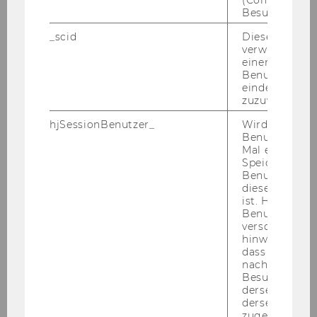
(Consent) ein
Besuchers.
_scid
Dieses Cookie
verwendet, u
einem/einer
© Pascal Riesinger
Benutzer*in e
eindeutige ID
zuzuweisen
Be­stau­nen Sie Som­mer­feen und Licht­
hjSessionBenutzer_
Wird gesetzt,
we­sen, die auf dem Cam­pus un­ter­wegs
Benutzer zum
sind!
Mal eine Seite
Speichert die 
Benutzer-ID, d
diese Seite e
ist. Hotjar ver
Benutzer nich
Lena Schaur live on Stage
verschiedene
hinweg.Stellt 
dass Daten v
nachfolgende
Besuchen auf
18:00
derselben We
derselben Ben
zugeordnet w