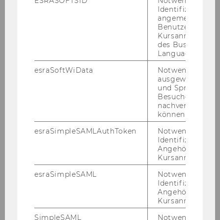
ESRASOFTSID
Notwendig zur
Identifizierung 
angemeldeten
Benutzers im
Kursanmeldung
© Pascal Riesinger
des Business
Language Center
esraSoftWiData
Notwendig um
ausgewählte Sp
und Sprachkurse
MEHR IN­FOR­MA­TIO­NEN
Besuchers
nachverfolgen z
können.
esraSimpleSAMLAuthToken
Notwendig zur
Identifizierung 
WU Tigers-Sportprogramm
Angehörige/r für
Kursanmeldung.
esraSimpleSAML
Notwendig zur
Identifizierung 
15:00
Angehörige/r für
Kursanmeldung.
Freifläche
SimpleSAML
Notwendig zur