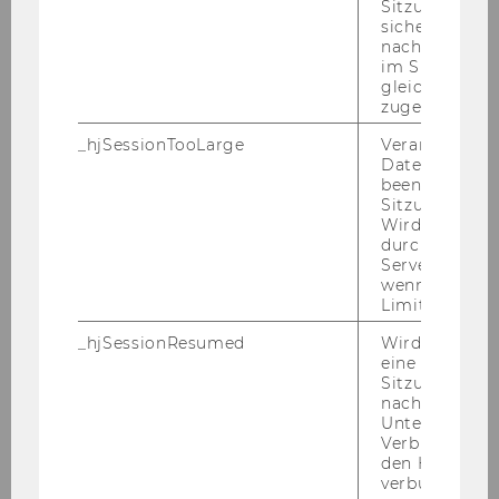
Sitzungsdaten.
sicher, dass
nachfolgende
im Sitzungsfe
gleichen Sitz
zugeordnet w
_hjSessionTooLarge
Veranlasst Hot
Datenerfassu
beenden, wen
Sitzung zu vie
Wird automat
durch ein Sig
Servers best
wenn die Sitz
Limit überschr
_hjSessionResumed
Wird gesetzt,
eine
© julesphotoadventure
Sitzung/Aufz
nach einer
Unterbrechun
Verbindung w
den Hotjar-Se
verbunden wir
Offizielle After Show Party