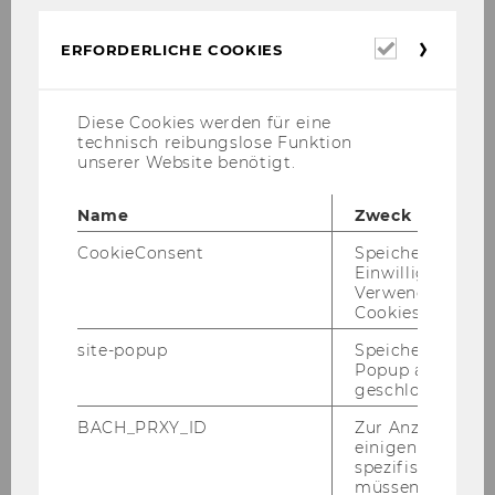
Erforderl
ERFORDERLICHE COOKIES
Cookies
Unser Me­di­en­part­ner Radio En­er­gy
stellt auch die­ses Jahr wie­der die in­ter­
Diese Cookies werden für eine
na­tio­na­le DJ*ane Bi­an­ca Poro zur Ver­fü­
technisch reibungslose Funktion
gung.
unserer Website benötigt.
Name
Zweck
CookieConsent
Speichert Ihre
Einwilligung zur
Kinderprogramm
Verwendung vo
Cookies.
site-popup
Speichert ob ein
Popup ausgefüll
15:00
geschlossen wur
BACH_PRXY_ID
Zur Anzeige von
Foyer Gebäude EA
einigen WU-
spezifischen Inh
müssen Informa