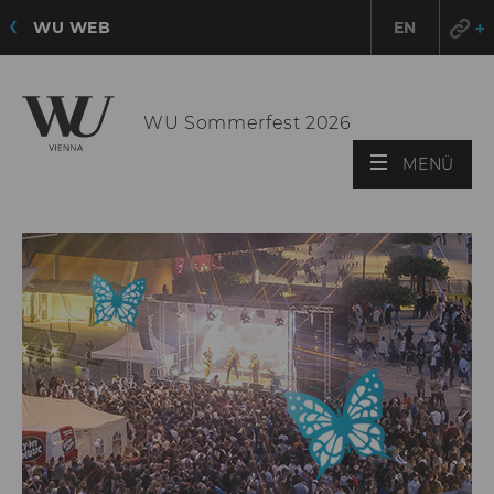
WU WEB
EN
WU Sommerfest 2026
HAU
MENÜ
ÖFF