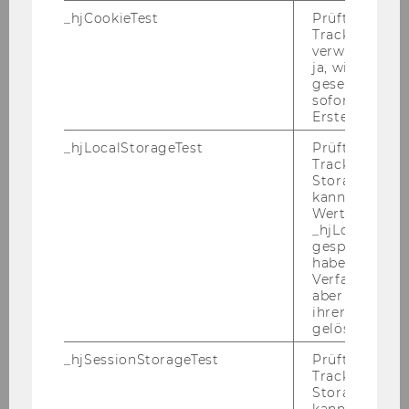
_hjCookieTest
Prüft, ob der 
Tracking Cod
verwenden ka
ja, wird ein W
22:30
gesetzt. Wird 
sofort nach s
VIEiPEE
Erstellung ge
_hjLocalStorageTest
Prüft, ob der 
Tracking Code
Storage verw
kann. Wenn ja
Wert 1 gesetzt
_hjLocalStora
gespeicherte
haben keine
Verfallszeit, 
aber fast sofo
ihrer Erstellu
gelöscht.
_hjSessionStorageTest
Prüft, ob der 
Tracking Cod
Storage verw