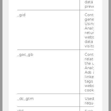
data transfers
prevented.
_gid
Contains a r
generated use
Using this ID
Analytics can
returning use
WU Start-up Challenge
website and 
data from pre
visits.
_gac_gb
Contains cam
15:00
related infor
the user. If G
Analytics and
WU Gründungszentrum
Ads accounts 
linked, the co
tags on the G
website read 
cookie.
_dc_gtm
Used to throt
request rate.