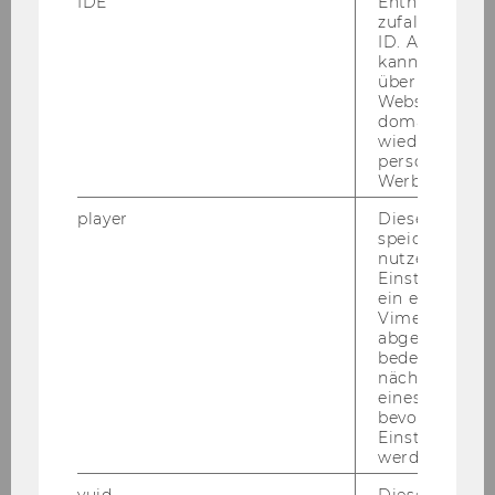
IDE
Enthält eine
zufallsgenerie
ID. Anhand di
kann Google 
über verschie
Websites
domainübergr
wiedererkenn
personalisiert
Werbung auss
player
Dieses Cooki
speichert
nutzerspezifi
Einstellungen
ein eingebett
Vimeo-Video
abgespielt wi
bedeutet, das
nächsten Ans
eines Vimeo-V
bevorzugten
Einstellungen
Bei der WU Start-​Up-Challenge be­kom­
werden.
men Teams aus WU-​