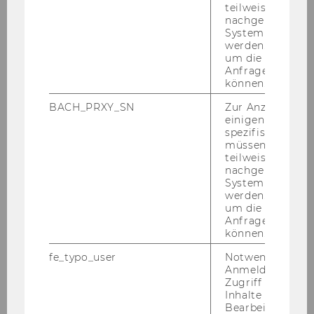
teilweise von
nachgelagerten
System abgefra
werden. Notwen
um die Antwort 
Anfrage zuordne
können.
BACH_PRXY_SN
Zur Anzeige von
einigen WU-
spezifischen Inh
müssen Informa
teilweise von
nachgelagerten
System abgefra
werden. Notwen
um die Antwort 
Kin­der­schmin­ken
Anfrage zuordne
können.
Luft­bal­lon Cor­ner
fe_typo_user
Notwendig für d
15:00 Uhr: ORF Kas­perl­thea­ter
Anmeldung und
Zugriff auf gesc
Inhalte oder zur
Bearbeitung des