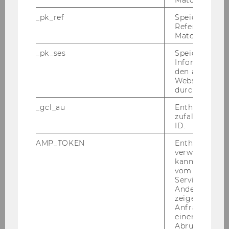
Matomo.
_pk_ref
Speicherung 
Referrers dur
WU Kickers
Matomo.
_pk_ses
Speicherung 
Informatione
den aktuellen
15:00 Uhr
Webseitenbe
durch Matom
Freifläche vor Gebäude D3
_gcl_au
Enthält eine
zufallsgenerie
WU Kickers
ID.
AMP_TOKEN
Enthält ein To
verwendet we
kann, um eine
vom AMP-Clie
Service abzur
Andere mögli
zeigen Opt-ou
Anfrage im G
einen Fehler 
Abrufen einer