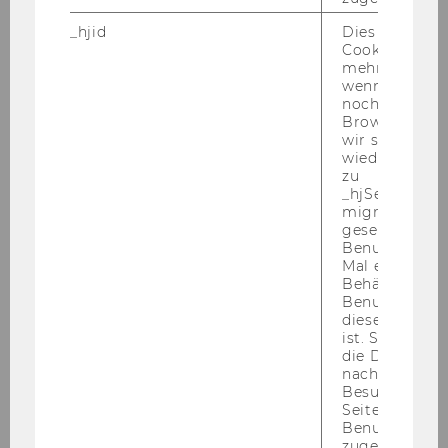
Bühne
_hjid
Dies ist ein al
Lena Schaur
Cookie, das wi
mehr setzen, 
wenn ein Benu
noch in sein
Browser hat,
wir seinen We
wiederverwen
zu
_hjSessionUser
migrieren. Wi
gesetzt, wenn
Benutzer zum
Mal eine Seite
Behält die Hot
Benutzer-ID be
diese Seite e
ist. Stellt sic
die Daten von
nachfolgende
© Fabio Peterle
Besuchen der
Seite derselb
Benutzer-ID
zugeordnet w