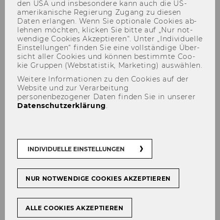
den USA und ins­be­son­de­re kann auch die US-​
amerikanische Re­gie­rung Zu­gang zu die­sen
Daten er­lan­gen. Wenn Sie op­tio­na­le Coo­kies ab­
leh­nen möch­ten, kli­cken Sie bitte auf „Nur not­
15:00
wen­di­ge Coo­kies Ak­zep­tie­ren“. Unter „In­di­vi­du­el­le
Ein­stel­lun­gen“ fin­den Sie eine voll­stän­di­ge Über­
sicht aller Coo­kies und kön­nen be­stimm­te Coo­
Bühne
kie Grup­pen (Web­sta­tis­tik, Mar­ke­ting) aus­wäh­len.
DJ Set
Weitere Informationen zu den Cookies auf der
Website und zur Verarbeitung
personenbezogener Daten finden Sie in unserer
Datenschutzerklärung
.
INDIVIDUELLE EINSTELLUNGEN
NUR NOTWENDIGE COOKIES AKZEPTIEREN
ALLE COOKIES AKZEPTIEREN