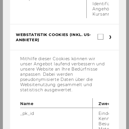
Identifizierung 
WU Tigers
Angehörige/r für
Kursanmeldung.
WEBSTATISTIK COOKIES (INKL. US-
Webstatis
ANBIETER)
Cookies
(inkl.
US-
Anbieter)
Mithilfe dieser Cookies können wir
unser Angebot laufend verbessern und
unsere Website an Ihre Bedürfnisse
anpassen. Dabei werden
pseudonymisierte Daten über die
Websitenutzung gesammelt und
statistisch ausgewertet.
Name
Zweck
© Pascal Riesinger
_pk_id
Eindeutige
Kennzeichnun
Besuchers du