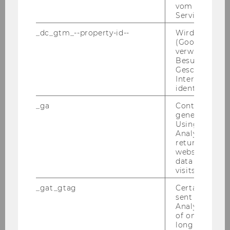
vom AMP Clie
Service an.
_dc_gtm_--property-id--
Wird von Dou
(Google Tag 
WU-Marketing Club
verwendet, u
Besucher nach
Geschlecht o
Interessen zu
identifizieren.
15:00 Uhr
_ga
Contains a r
Freifläche vor Gebäude D3
generated use
Using this ID
Analytics can
WU-Marketing Club
returning use
website and 
data from pre
visits.
_gat_gtag
Certain data i
sent to Googl
Analytics a 
of once per m
long as it is s