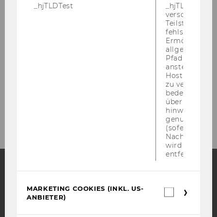
_hjTLDTest
_hjTLDTest-Co
verschiedene
Teilstrings, bi
Programm
fehlschlägt.
Ermöglicht, 
allgemeinsten
Line-Up
Pfad zu ermitt
anstelle des
Hostnamens d
Street Food Market
zu verwenden 
bedeutet, das
über Subdom
Partner*innen
hinweg geme
genutzt werd
(sofern zutref
Nach dieser 
wird das Cook
entfernt.
Facebook
Instagram
Blog
MARKETING COOKIES (INKL. US-
Marketin
ANBIETER)
Cookies
(inkl.