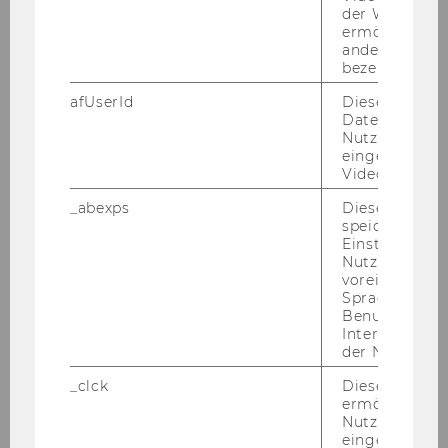
der WU-Websi
ermöglichen 
andere nicht 
bezeichnete 
afUserId
Dieses Cooki
Daten von
Nutzer*innen,
eingebettete
Videos intera
_abexps
Dieses Cooki
speichert get
Einstellungen
Nutzer*in, zB.
Start der Aktivitäten der
voreingestell
Sprache, Regi
SponsorInnen
Benutzernam
Interaktionsd
der Nutzer*in
_clck
Dieses Cooki
15:00
ermöglicht di
Nutzung des
Freifläche
eingebettete