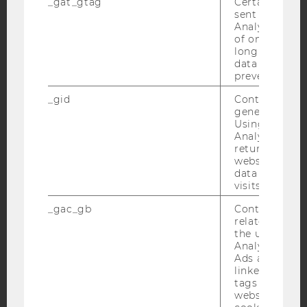
_gat_gtag
Certain data i
sent to Googl
Analytics a 
of once per m
Facebook
Instagram
Blog
long as it is s
data transfers
prevented.
_gid
Contains a r
YouTube
Newsletter
Bluesky
generated use
Using this ID
Analytics can
returning use
website and 
data from pre
visits.
IMPRESSUM
BARRIEREFREIHEITSERKLÄRUNG WEBSEITE
_gac_gb
Contains cam
related infor
DATENSCHUTZERKLÄRUNG
the user. If G
Analytics and
DATENSCHUTZERKLÄRUNG SOCIAL MEDIA
Ads accounts 
DATENSCHUTZERKLÄRUNG
linked, the co
STUDIENBEWERBER*INNEN UND STUDIERENDE
tags on the G
website read 
COOKIE EINSTELLUNGEN