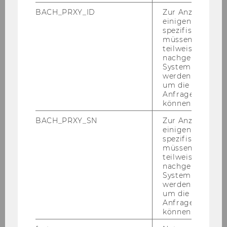
D5.3.062
BACH_PRXY_ID
Zur Anzeige von
Welthandelsplatz 1/D5/level3
einigen WU-
1020 Vienna, Austria
spezifischen Inh
müssen Informa
Curriculum Vitae
teilweise von
nachgelagerten
System abgefra
werden. Notwen
Research Interest
um die Antwort 
Anfrage zuordne
können.
Environmental inequality
BACH_PRXY_SN
Zur Anzeige von
Environmental policy
einigen WU-
spezifischen Inh
Climate policy
müssen Informa
teilweise von
nachgelagerten
System abgefra
werden. Notwen
um die Antwort 
Current Courses
Anfrage zuordne
können.