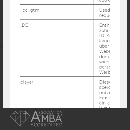
cookie.
_dc_gtm
Used to throt
Barrierefreiheitserklärung
request rate.
Webseite
IDE
Enthält eine
zufallsgenerie
ID. Anhand di
kann Google 
über verschie
Websites
domainübergr
ACCREDITED BY:
wiedererkenn
personalisiert
Werbung auss
EQUIS
AACSB
player
Dieses Cooki
speichert
nutzerspezifi
Einstellungen
ein eingebett
AMBA
Vimeo-Video
abgespielt wi
bedeutet, das
nächsten Ans
eines Vimeo-V