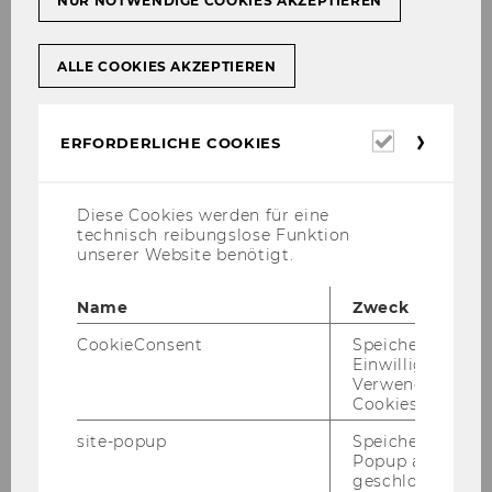
NUR NOTWENDIGE COOKIES AKZEPTIEREN
ALLE COOKIES AKZEPTIEREN
Erforderl
ERFORDERLICHE COOKIES
Cookies
Klara ZWICKL
Diese Cookies werden für eine
technisch reibungslose Funktion
unserer Website benötigt.
Associate Professor
klara.zwick­l@wu.ac.at
Name
Zweck
+43-(0)1- 31336 ext. 5761
CookieConsent
Speichert Ihre
Einwilligung zur
Verwendung vo
Cookies.
site-popup
Speichert ob ein
More Info
Popup ausgefüll
geschlossen wur