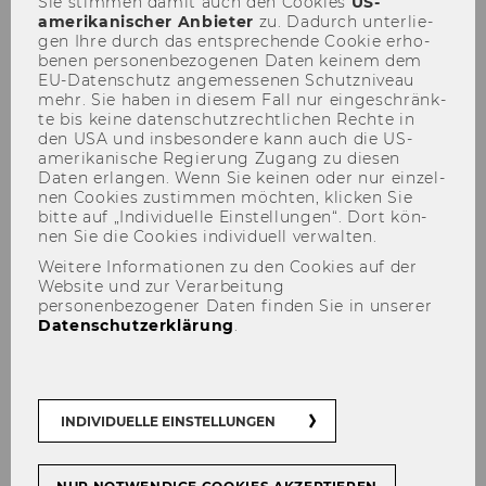
Sie stim­men damit auch den Coo­kies
US-​
amerikanischer An­bie­ter
zu. Da­durch un­ter­lie­
gen Ihre durch das ent­spre­chen­de Coo­kie er­ho­
be­nen per­so­nen­be­zo­ge­nen Daten kei­nem dem
EU-​Datenschutz an­ge­mes­se­nen Schutz­ni­veau
mehr. Sie haben in die­sem Fall nur ein­ge­schränk­
te bis keine da­ten­schutz­recht­li­chen Rech­te in
den USA und ins­be­son­de­re kann auch die US-​
ZWICKL Klara, Ph.D
amerikanische Re­gie­rung Zu­gang zu die­sen
Daten er­lan­gen. Wenn Sie kei­nen oder nur ein­zel­
nen Coo­kies zu­stim­men möch­ten, kli­cken Sie
bitte auf „In­di­vi­du­el­le Ein­stel­lun­gen“. Dort kön­
nen Sie die Coo­kies in­di­vi­du­ell ver­wal­ten.
Weitere Informationen zu den Cookies auf der
Website und zur Verarbeitung
Der Inhalt dieser Seite ist aktuell nur auf
personenbezogener Daten finden Sie in unserer
Datenschutzerklärung
.
Englisch verfügbar.
INDIVIDUELLE EINSTELLUNGEN