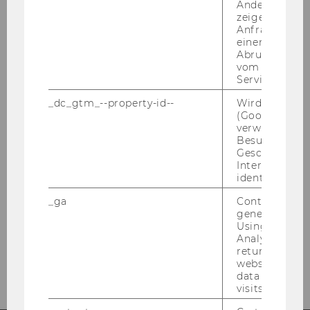
Andere mögli
zeigen Opt-ou
PURE Link to Publications
Anfrage im G
einen Fehler 
Abrufen einer
vom AMP Clie
Service an.
_dc_gtm_--property-id--
Wird von Dou
(Google Tag 
Political Economy of Public Policy
verwendet, u
Besucher nach
Geschlecht o
Interessen zu
identifizieren.
News
_ga
Contains a r
Staff
generated use
Using this ID
Analytics can
Teaching
returning use
website and 
data from pre
visits.