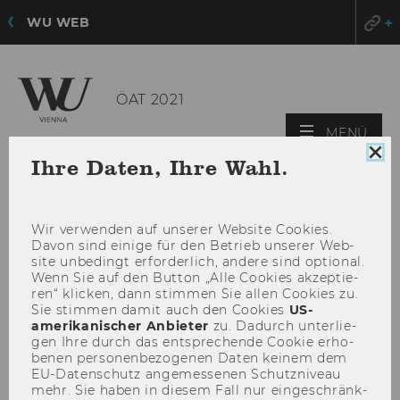
WU WEB
ÖAT 2021
HAU
MENÜ
ÖFF
Coo
Ihre Daten, Ihre Wahl.
Con
sch
Wir ver­wen­den auf un­se­rer Web­site Coo­kies.
Davon sind ei­ni­ge für den Be­trieb un­se­rer Web­
site un­be­dingt er­for­der­lich, an­de­re sind op­tio­nal.
Wenn Sie auf den But­ton „Alle Coo­kies ak­zep­tie­
ren“ kli­cken, dann stim­men Sie allen Coo­kies zu.
Sie stim­men damit auch den Coo­kies
US-​
amerikanischer An­bie­ter
zu. Da­durch un­ter­lie­
gen Ihre durch das ent­spre­chen­de Coo­kie er­ho­
be­nen per­so­nen­be­zo­ge­nen Daten kei­nem dem
EU-​Datenschutz an­ge­mes­se­nen Schutz­ni­veau
mehr. Sie haben in die­sem Fall nur ein­ge­schränk­