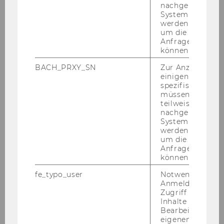
nachgelagerten
System abgefra
werden. Notwen
um die Antwort 
Anfrage zuordne
können.
BACH_PRXY_SN
Zur Anzeige von
einigen WU-
spezifischen Inh
müssen Informa
teilweise von
nachgelagerten
System abgefra
werden. Notwen
um die Antwort 
Anfrage zuordne
können.
fe_typo_user
Notwendig für d
Anmeldung und
Zugriff auf gesc
Inhalte oder zur
Bearbeitung des
eigenen Profils.