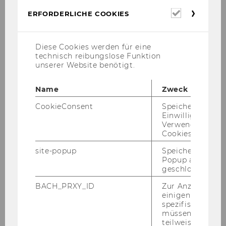
eine Fo­to­aus­wahl ist schon ab­ruf­bar!
Erforderl
ERFORDERLICHE COOKIES
Cookies
Diese Cookies werden für eine
technisch reibungslose Funktion
Ein herz­li­cher Dank gilt un­se­ren Spon­so­
unserer Website benötigt.
ren!
Name
Zweck
CookieConsent
Speichert Ihre
Einwilligung zur
Verwendung vo
Cookies.
site-popup
Speichert ob ein
Popup ausgefüll
geschlossen wur
BACH_PRXY_ID
Zur Anzeige von
einigen WU-
spezifischen Inh
müssen Informa
teilweise von