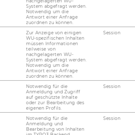
nachgelagerten WU-
Do­nau­in­sel
Salon Im­pact
(
wir be­rich­
System abgefragt werden.
g im Odeon-​Theater in Wien wur­den zehn
Notwendig um die
Antwort einer Anfrage
und in­spi­rie­ren­de TED-​Talks vor­ge­tra­gen.
zuordnen zu können.
fi­nen in der Adria, ein Kind, das eine
Zur Anzeige von einigen
Session
warum Geld­ver­die­nen die Welt nicht ret­ten
WU-spezifischen Inhalten
t wurde mit vier künst­le­ri­schen Auf­trit­ten
müssen Informationen
teilweise von
nachgelagerten WU-
alks und ar­tis­ti­schen Dar­bie­tun­gen,
System abgefragt werden.
zum Video gibt es nun
hier im Blog­post
.
Notwendig um die
Antwort einer Anfrage
zuordnen zu können.
Notwendig für die
Session
Anmeldung und Zugriff
auf geschützte Inhalte
oder zur Bearbeitung des
eigenen Profils.
Notwendig für die
Session
Anmeldung und
Bearbeitung von Inhalten
uTube
Newsletter
Bluesky
ACCREDITED B
im TYPO3 Backend.