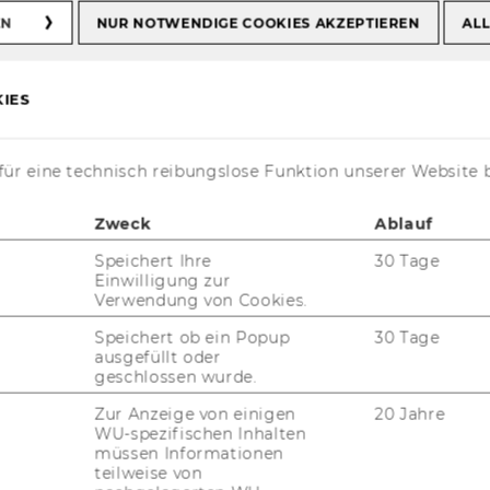
EN
NUR NOTWENDIGE COOKIES AKZEPTIEREN
ALL
IES
sel Salon: Impact
ür eine technisch reibungslose Funktion unserer Website 
Zweck
Ablauf
Speichert Ihre
30 Tage
Einwilligung zur
Verwendung von Cookies.
Speichert ob ein Popup
30 Tage
ausgefüllt oder
geschlossen wurde.
Zur Anzeige von einigen
20 Jahre
WU-spezifischen Inhalten
müssen Informationen
teilweise von
ren die
NGO Aca­de­my
und die ERSTE