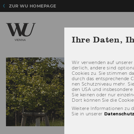
ZUR WU HOMEPAGE
Ihre Daten, I
ZUM SOCIAL ENTREP
Wir ver­wen­den auf un­se­rer 
der­lich, an­de­re sind op­tio
Coo­kies zu. Sie stim­men 
durch das ent­spre­chen­de C
nen Schutz­ni­veau mehr. Sie 
den USA und ins­be­son­de­r
Sie kei­nen oder nur ein­zel­ne
Dort kön­nen Sie die Coo­kies i
Weitere Informationen zu 
Sie in unserer
Datenschutz