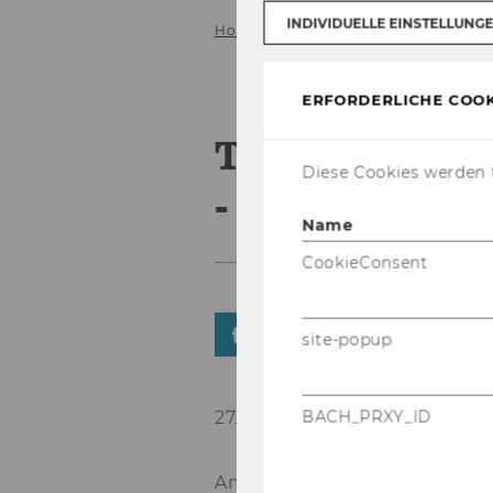
INDIVIDUELLE EINSTELLUNG
Home
ERFORDERLICHE COOK
TEDx Donauin
Diese Cookies werden f
- alle Videos
Name
CookieConsent
TEILEN
TEILEN
site-popup
BACH_PRXY_ID
27. Februar 2024
Am 29. Sep­tem­ber, 2023, wa