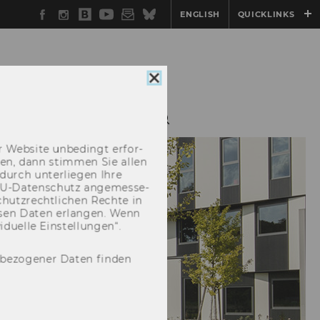
Facebook
Instagram
WU
YouTube
Newsletter
Bluesky
ENGLISH
QUICKLINKS
Blog
Cookie
Consent
schließen
PROFIT MANAGEMENT
 Web­site un­be­dingt er­for­
­cken, dann stim­men Sie allen
durch un­ter­lie­gen Ihre
EU-​Datenschutz an­ge­mes­se­
hutz­recht­li­chen Rech­te in
­sen Daten er­lan­gen. Wenn
u­el­le Ein­stel­lun­gen“.
nbezogener Daten finden