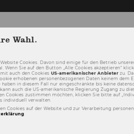
hre Wahl.
RENEURSHIP CENTER
ZUM INSTITUT FÜR NON
Web­site Coo­kies. Davon sind ei­ni­ge für den Be­trieb un­se­rer
­nal. Wenn Sie auf den But­ton „Alle Coo­kies ak­zep­tie­ren“ kli
damit auch den Coo­kies
US-​amerikanischer An­bie­ter
zu. Da­
oo­kie er­ho­be­nen per­so­nen­be­zo­ge­nen Daten kei­nem dem 
haben in die­sem Fall nur ein­ge­schränk­te bis keine da­ten­sc
e kann auch die US-​amerikanische Re­gie­rung Zu­gang zu die
n Coo­kies zu­stim­men möch­ten, kli­cken Sie bitte auf „In­di­vi­d
n­di­vi­du­ell ver­wal­ten.
den Cookies auf der Website und zur Verarbeitung persone
erklärung
.