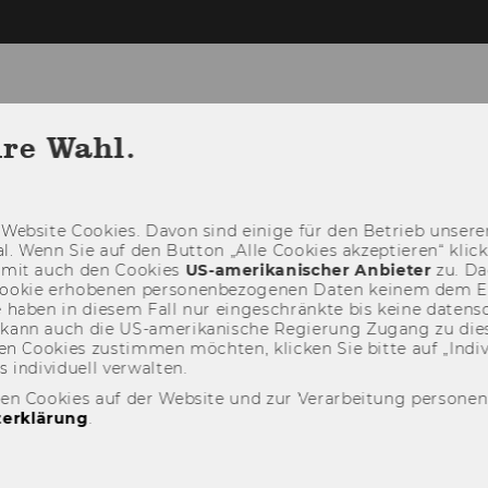
hre Wahl.
RENEURSHIP CENTER
ZUM INSTITUT FÜR NON
Web­site Coo­kies. Davon sind ei­ni­ge für den Be­trieb un­se­rer
­nal. Wenn Sie auf den But­ton „Alle Coo­kies ak­zep­tie­ren“ kli
damit auch den Coo­kies
US-​amerikanischer An­bie­ter
zu. Da­
oo­kie er­ho­be­nen per­so­nen­be­zo­ge­nen Daten kei­nem dem 
haben in die­sem Fall nur ein­ge­schränk­te bis keine da­ten­sc
e kann auch die US-​amerikanische Re­gie­rung Zu­gang zu die
n Coo­kies zu­stim­men möch­ten, kli­cken Sie bitte auf „In­di­vi­d
n­di­vi­du­ell ver­wal­ten.
den Cookies auf der Website und zur Verarbeitung persone
erklärung
.