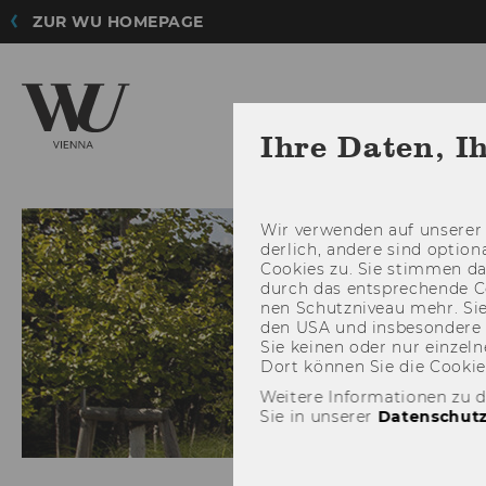
ZUR WU HOMEPAGE
Ihre Daten, I
ZUM SOCIAL ENTREP
Wir ver­wen­den auf un­se­rer 
der­lich, an­de­re sind op­tio
Coo­kies zu. Sie stim­men 
durch das ent­spre­chen­de C
nen Schutz­ni­veau mehr. Sie 
den USA und ins­be­son­de­r
Sie kei­nen oder nur ein­zel­ne
Dort kön­nen Sie die Coo­kies i
Weitere Informationen zu 
Sie in unserer
Datenschutz