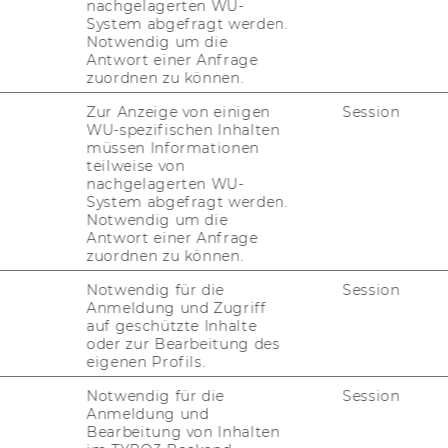
l­tung des NPO Frau­en­netz­werks
nachgelagerten WU-
System abgefragt werden.
Notwendig um die
Antwort einer Anfrage
zuordnen zu können.
n po­li­ti­schen Ent­wick­lun­gen und dem Phä­
Zur Anzeige von einigen
Session
r Civil So­cie­ty
wur­den auch zen­tra­le Fak­
WU-spezifischen Inhalten
 be­leuch­tet.
müssen Informationen
teilweise von
m Raum für einen regen Aus­tausch dar­über,
nachgelagerten WU-
n­gen wahr­ge­nom­men wer­den – und wel­che
System abgefragt werden.
ibt, ihnen ent­ge­gen­zu­wir­ken.
Notwendig um die
Antwort einer Anfrage
en­netz­werk für die Ein­la­dung und den
zuordnen zu können.
Notwendig für die
Session
Anmeldung und Zugriff
auf geschützte Inhalte
oder zur Bearbeitung des
eigenen Profils.
Notwendig für die
Session
Anmeldung und
Bearbeitung von Inhalten