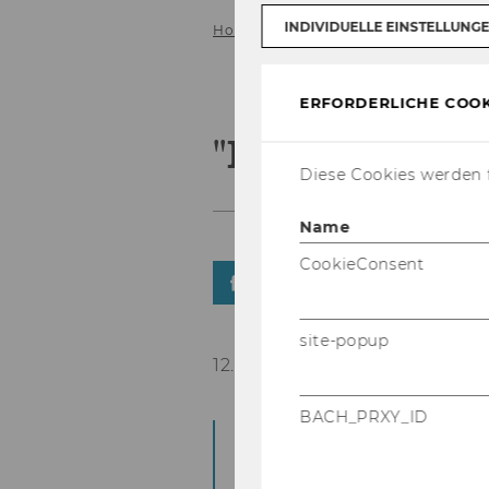
INDIVIDUELLE EINSTELLUNG
Home
ERFORDERLICHE COOK
"NPOs unter 
Diese Cookies werden f
Name
CookieConsent
TEILEN
TEILEN
site-popup
12. November 2025
BACH_PRXY_ID
Unter die­sem Motto h
Eva More-​Hollerweg