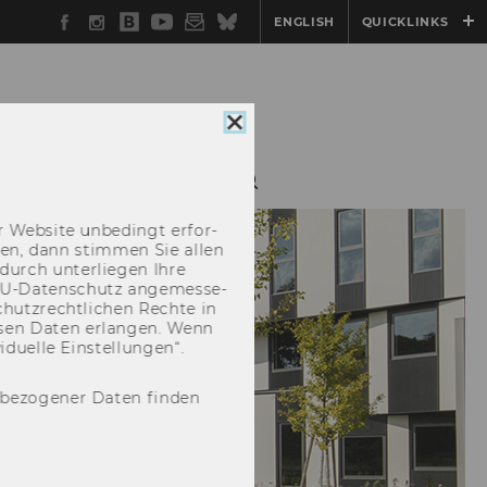
Facebook
Instagram
WU
YouTube
Newsletter
Bluesky
ENGLISH
QUICKLINKS
Blog
Cookie
Consent
schließen
PROFIT MANAGEMENT
 Web­site un­be­dingt er­for­
­cken, dann stim­men Sie allen
durch un­ter­lie­gen Ihre
EU-​Datenschutz an­ge­mes­se­
hutz­recht­li­chen Rech­te in
­sen Daten er­lan­gen. Wenn
u­el­le Ein­stel­lun­gen“.
nbezogener Daten finden