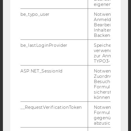
eigenen Profils.
be_typo_user
Notwendig für d
Facebook
Instagram
Blog
Anmeldung und
Bearbeitung von
Inhalten im TYP
Backend.
YouTube
Newsletter
Bluesky
be_lastLoginProvider
Speichert die zul
verwendete Met
zur Anmeldung f
TYPO3-Backend.
ASP.NET_SessionId
Notwendig, um 
IMPRESSUM
Zuordnung von
Besucher zu
BARRIEREFREIHEITSERKLÄRUNG WEBSEITE
Formulareingab
DATENSCHUTZERKLÄRUNG
sicherstellen zu
können.
DATENSCHUTZERKLÄRUNG SOCIAL MEDIA
__RequestVerificationToken
Notwendig, um 
DATENSCHUTZERKLÄRUNG
Formulareingab
STUDIENBEWERBER*INNEN UND STUDIERENDE
gegenüber Angri
abzusichern.
COOKIE EINSTELLUNGEN