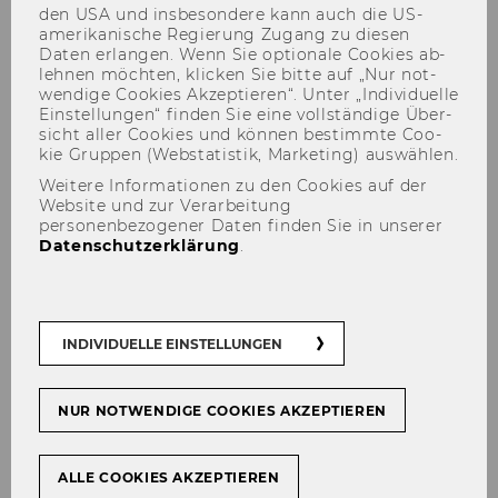
den USA und ins­be­son­de­re kann auch die US-​
amerikanische Re­gie­rung Zu­gang zu die­sen
Daten er­lan­gen. Wenn Sie op­tio­na­le Coo­kies ab­
leh­nen möch­ten, kli­cken Sie bitte auf „Nur not­
wen­di­ge Coo­kies Ak­zep­tie­ren“. Unter „In­di­vi­du­el­le
Ein­stel­lun­gen“ fin­den Sie eine voll­stän­di­ge Über­
sicht aller Coo­kies und kön­nen be­stimm­te Coo­
kie Grup­pen (Web­sta­tis­tik, Mar­ke­ting) aus­wäh­len.
Weitere Informationen zu den Cookies auf der
Website und zur Verarbeitung
personenbezogener Daten finden Sie in unserer
Was kann die
Datenschutzerklärung
.
Nachfolgeorganisation der
Kulturhauptstadt 2024 von
unserer Evaluierung
INDIVIDUELLE EINSTELLUNGEN
mitnehmen?
NUR NOTWENDIGE COOKIES AKZEPTIEREN
ALLE COOKIES AKZEPTIEREN
TEILEN
TEILEN