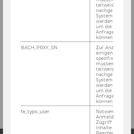
Ein wis­sen­schaft­li­cher Aus­blick:
Die Lear­n­
teilweise von
ings aus der Stu­die haben wir in einem wis­sen­
nachgelagerten
System abgefra
schaft­li­chen Paper ver­ar­bei­tet (Stay tuned for
werden. Notwen
the pu­bli­ca­ti­on!). Im Sep­tem­ber bringt Ste­fan
um die Antwort 
un­se­re Er­kennt­nis­se auf die große Bühne
Anfrage zuordne
können.
einer in­ter­na­tio­na­len Kulturmanagement-​
Konferenz.
BACH_PRXY_SN
Zur Anzeige von
einigen WU-
Wir gra­tu­lie­ren „Auf­bruch, Salz­kam­mer­gut!“
spezifischen Inh
zum ge­lun­ge­nen Start!
müssen Informa
teilweise von
nachgelagerten
System abgefra
werden. Notwen
ZURÜCK ZUR ÜBERSICHT
um die Antwort 
Anfrage zuordne
können.
fe_typo_user
Notwendig für d
Anmeldung und
Zugriff auf gesc
Inhalte oder zur
Bearbeitung des