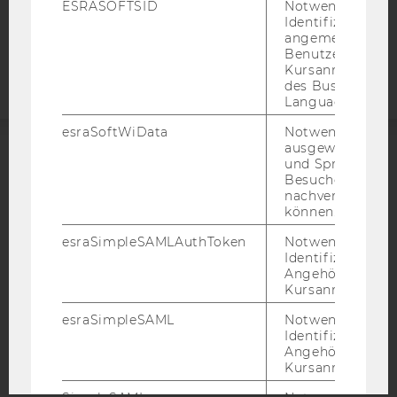
ESRASOFTSID
Notwendig zur
Identifizierung 
Barrierefreiheitserklärung
angemeldeten
Webseite
Benutzers im
Kursanmeldung
des Business
Language Center
esraSoftWiData
Notwendig um
ausgewählte Sp
und Sprachkurse
ACCREDITED BY:
Besuchers
nachverfolgen z
EQUIS
AACSB
können.
esraSimpleSAMLAuthToken
Notwendig zur
Identifizierung 
Angehörige/r für
Kursanmeldung.
AMBA
esraSimpleSAML
Notwendig zur
Identifizierung 
Angehörige/r für
Kursanmeldung.