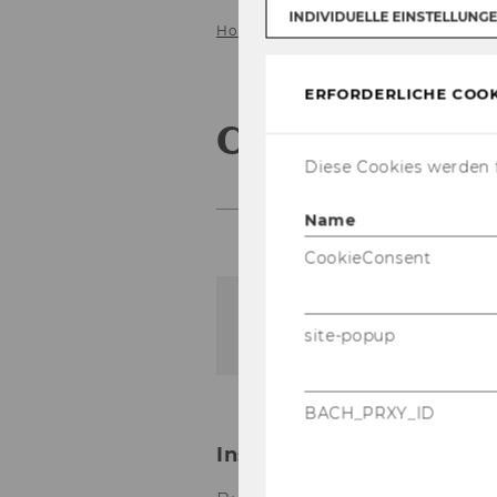
INDIVIDUELLE EINSTELLUNG
Home
Contact
ERFORDERLICHE COOK
Contact
Diese Cookies werden f
Name
CookieConsent
Der Inhalt dieser Seite is
site-popup
BACH_PRXY_ID
Institute for Law and Go