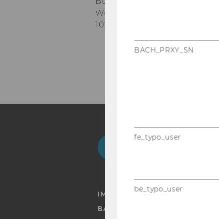
Building D3
Welthandelsplatz 1
1020
Vienna, Austria
BACH_PRXY_SN
fe_typo_user
Facebook
Instagram
Blog
Yo
be_typo_user
IMPRESSUM
BARRIEREFREIHEITSERKLÄRUN