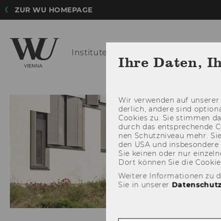
ZUR WU HOMEPAGE
Institute for
Law and Governance
Ihre Daten, I
NEWS
EVENTS
Wir ver­wen­den auf un­se­rer 
der­lich, an­de­re sind op­tio
Coo­kies zu. Sie stim­men 
durch das ent­spre­chen­de C
nen Schutz­ni­veau mehr. Sie 
den USA und ins­be­son­de­r
Sie kei­nen oder nur ein­zel­ne
Dort kön­nen Sie die Coo­kies i
Weitere Informationen zu 
Sie in unserer
Datenschutz