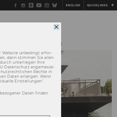
Facebook
Instagram
WU
YouTube
Newsletter
Bluesky
ENGLISH
QUICKLINKS
Blog
Cookie
Consent
schließen
TACT
NEWSLETTER
 Web­site un­be­dingt er­for­
­cken, dann stim­men Sie allen
durch un­ter­lie­gen Ihre
EU-​Datenschutz an­ge­mes­se­
hutz­recht­li­chen Rech­te in
­sen Daten er­lan­gen. Wenn
u­el­le Ein­stel­lun­gen“.
nbezogener Daten finden