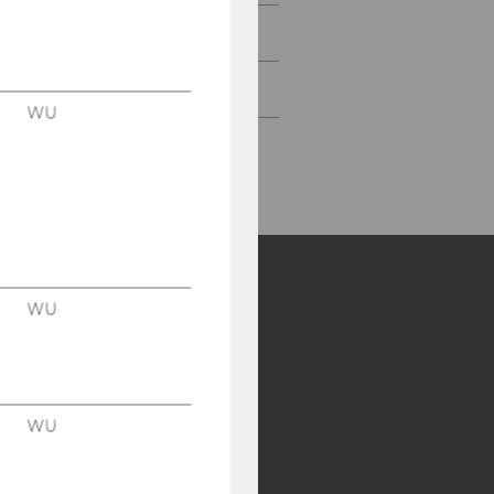
Contact
Newsletter
WU
WU
Y:
SB
AMBA
WU