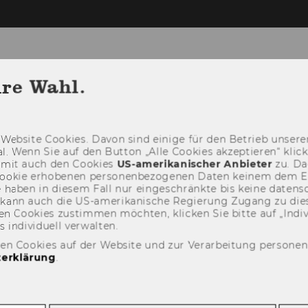
hre Wahl.
TEAM
RESEARCH
TEACHING
CON
Web­site Coo­kies. Davon sind ei­ni­ge für den Be­trieb un­se­rer
­nal. Wenn Sie auf den But­ton „Alle Coo­kies ak­zep­tie­ren“ kli
damit auch den Coo­kies
US-​amerikanischer An­bie­ter
zu. Da­
oo­kie er­ho­be­nen per­so­nen­be­zo­ge­nen Daten kei­nem dem 
haben in die­sem Fall nur ein­ge­schränk­te bis keine da­ten­sc
e kann auch die US-​amerikanische Re­gie­rung Zu­gang zu die
n Coo­kies zu­stim­men möch­ten, kli­cken Sie bitte auf „In­di­vi­d
n­di­vi­du­ell ver­wal­ten.
den Cookies auf der Website und zur Verarbeitung persone
erklärung
.