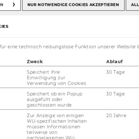
EN
NUR NOTWENDIGE COOKIES AKZEPTIEREN
ALL
IES
ür eine technisch reibungslose Funktion unserer Website 
Zweck
Ablauf
Speichert Ihre
30 Tage
Einwilligung zur
Verwendung von Cookies.
t aktuell nur auf Englisch verfügbar.
Speichert ob ein Popup
30 Tage
ausgefüllt oder
geschlossen wurde.
Zur Anzeige von einigen
20 Jahre
WU-spezifischen Inhalten
vernance
müssen Informationen
teilweise von
nachgelagerten WU-