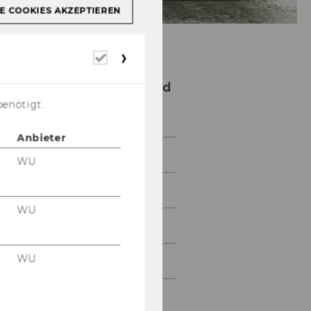
E COOKIES AKZEPTIEREN
Erforderliche
Cookies
Institute for Law and
Governance
benötigt.
Anbieter
News
WU
Events
WU
Team
WU
Research
Teaching