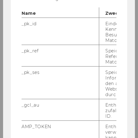
Name
Zweck
_pk_id
Eindeutige
Kennzeichnun
Reden wir über Geld
Besuchers du
Matomo.
_pk_ref
Speicherung 
Referrers dur
Matomo.
_pk_ses
Speicherung 
Informatione
den aktuellen
Webseitenbe
durch Matom
_gcl_au
Enthält eine
zufallsgenerie
ID.
AMP_TOKEN
Enthält ein To
verwendet we
Finanznavi
kann, um eine