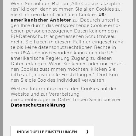
Wenn Sie auf den But­ton „Alle Coo­kies ak­zep­tie­
ren“ kli­cken, dann stim­men Sie allen Coo­kies zu.
Sie stim­men damit auch den Coo­kies
US-​
amerikanischer An­bie­ter
zu. Da­durch un­ter­lie­
gen Ihre durch das ent­spre­chen­de Coo­kie er­ho­
Projekte
be­nen per­so­nen­be­zo­ge­nen Daten kei­nem dem
EU-​Datenschutz an­ge­mes­se­nen Schutz­ni­veau
mehr. Sie haben in die­sem Fall nur ein­ge­schränk­
te bis keine da­ten­schutz­recht­li­chen Rech­te in
den USA und ins­be­son­de­re kann auch die US-​
amerikanische Re­gie­rung Zu­gang zu die­sen
For­schungs­pro­jek­te
Daten er­lan­gen. Wenn Sie kei­nen oder nur ein­zel­
nen Coo­kies zu­stim­men möch­ten, kli­cken Sie
Das sind vier un­se­rer For­schungs­pro­jek­te. Um
bitte auf „In­di­vi­du­el­le Ein­stel­lun­gen“. Dort kön­
alle sehen zu kön­nen,
fol­gen Sie bitte dem
nen Sie die Coo­kies in­di­vi­du­ell ver­wal­ten.
Link zu den For­schungs­pro­jek­ten
.
Weitere Informationen zu den Cookies auf der
Website und zur Verarbeitung
personenbezogener Daten finden Sie in unserer
Datenschutzerklärung
.
INDIVIDUELLE EINSTELLUNGEN