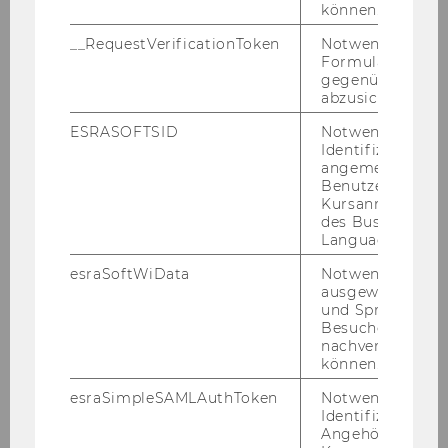
den Lehr­pro­jek­ten
.
können.
__RequestVerificationToken
Notwendig, um 
Formulareingab
gegenüber Angri
abzusichern.
ESRASOFTSID
Notwendig zur
Identifizierung 
angemeldeten
Benutzers im
Kursanmeldung
des Business
Language Center
esraSoftWiData
Notwendig um
ausgewählte Sp
und Sprachkurse
Besuchers
Finanzbildungscoaches
nachverfolgen z
können.
esraSimpleSAMLAuthToken
Notwendig zur
Identifizierung 
Angehörige/r für