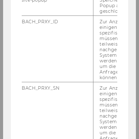
site-popup
Speichert ob ein
Popup ausgefüll
geschlossen wur
Risk Literacy
BACH_PRXY_ID
Zur Anzeige von
einigen WU-
spezifischen Inh
müssen Informa
teilweise von
nachgelagerten
System abgefra
werden. Notwen
um die Antwort 
Anfrage zuordne
können.
BACH_PRXY_SN
Zur Anzeige von
einigen WU-
spezifischen Inh
müssen Informa
teilweise von
nachgelagerten
Finanzbildung von Frauen
System abgefra
werden. Notwen
um die Antwort 
Anfrage zuordne