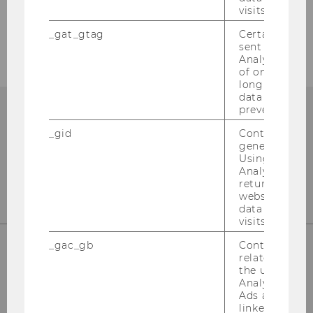
visits.
Events
_gat_gtag
Certain data i
sent to Googl
Analytics a 
of once per m
long as it is s
data transfers
prevented.
_gid
Contains a r
generated use
Using this ID
Analytics can
returning use
website and 
data from pre
visits.
_gac_gb
Contains cam
related infor
Für den In­halt ver­ant­wort­lich:
the user. If G
Analytics and
In­sti­tut für Wirt­schafts­päd­ago­gik
Ads accounts 
linked, the co
Wirt­schafts­uni­ver­si­tät Wien