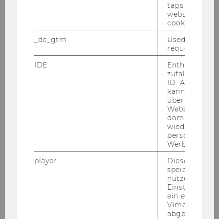
tags on the G
website read 
Welt­han­dels­platz 1
cookie.
Ge­bäu­de D2, Ein­gang B, 1. Stock
1020 Wien
_dc_gtm
Used to throt
request rate.
fi­nanz­bil­dung@wu.ac.at
IDE
Enthält eine
zufallsgenerie
ID. Anhand di
kann Google 
über verschie
Websites
domainübergr
wiedererkenn
personalisiert
Werbung auss
player
Dieses Cooki
speichert
nutzerspezifi
Einstellungen
Das Kompetenzzentrum für
ein eingebett
Vimeo-Video
Finanzbildung im Überblick
abgespielt wi