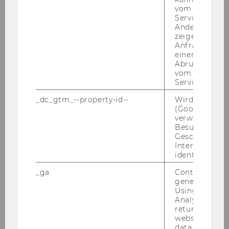
vom AMP-Clie
Service abzur
Andere mögli
zeigen Opt-ou
Anfrage im G
einen Fehler 
Abrufen einer
Kompetenzzentrum für Finanzbildung
vom AMP Clie
Service an.
_dc_gtm_--property-id--
Wird von Dou
News
(Google Tag 
verwendet, u
Besucher nach
Über uns
Geschlecht o
Interessen zu
identifizieren.
Projekte
_ga
Contains a r
generated use
Using this ID
Forschungsprojekte
Analytics can
returning use
Lehrprojekte
website and 
data from pre