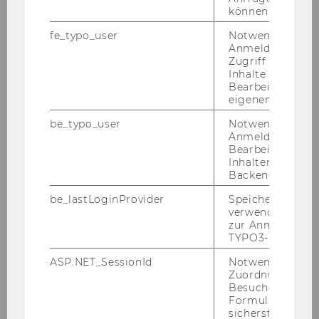
können.
fe_typo_user
Notwendig für d
Anmeldung und
Zugriff auf gesc
Inhalte oder zur
Bearbeitung des
eigenen Profils.
be_typo_user
Notwendig für d
Anmeldung und
Bearbeitung von
Inhalten im TYP
Backend.
Wie investiert Österreich?
be_lastLoginProvider
Speichert die zul
verwendete Met
zur Anmeldung f
TYPO3-Backend.
Lehr­pro­jek­te
ASP.NET_SessionId
Notwendig, um 
Zuordnung von
Das sind vier un­se­rer Lehr­pro­jek­te. Um alle
Besucher zu
Formulareingab
sehen zu kön­nen,
fol­gen Sie bitte dem Link zu
sicherstellen zu