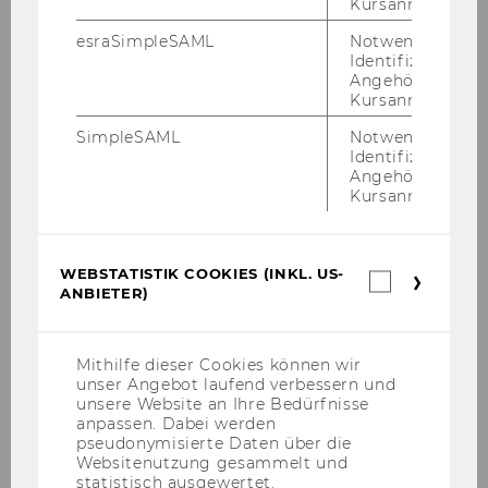
Kursanmeldung.
esraSimpleSAML
Notwendig zur
Identifizierung 
Angehörige/r für
Kursanmeldung.
SimpleSAML
Notwendig zur
Identifizierung 
Angehörige/r für
Kursanmeldung.
FinE-Toolbox
WEBSTATISTIK COOKIES (INKL. US-
Webstatis
ANBIETER)
Cookies
(inkl.
US-
Anbieter)
Mithilfe dieser Cookies können wir
unser Angebot laufend verbessern und
unsere Website an Ihre Bedürfnisse
anpassen. Dabei werden
pseudonymisierte Daten über die
Websitenutzung gesammelt und
statistisch ausgewertet.