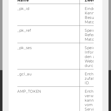
Name
Zweck
_pk_id
Eindeutige
ivm Foyer
Kennzeichnun
Besuchers du
Matomo.
ivm Lehre
_pk_ref
Speicherung 
Referrers dur
ivm Forschung
Matomo.
_pk_ses
Speicherung 
ivm Team
Informatione
den aktuellen
Webseitenbe
durch Matom
_gcl_au
Enthält eine
zufallsgenerie
ID.
Facebook
Instagram
Blog
AMP_TOKEN
Enthält ein To
verwendet we
kann, um eine
vom AMP-Clie
YouTube
Newsletter
Bluesky
Service abzur