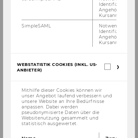
Identifizierung 
Angehörige/r für
Kursanmeldung.
SimpleSAML
Notwendig zur
Identifizierung 
Angehörige/r für
Kursanmeldung.
WEBSTATISTIK COOKIES (INKL. US-
Webstatis
ANBIETER)
Cookies
(inkl.
US-
Anbieter)
Mithilfe dieser Cookies können wir
unser Angebot laufend verbessern und
Interdisziplinäres Institut für
unsere Website an Ihre Bedürfnisse
verhaltenswissenschaftlich orientiertes
anpassen. Dabei werden
pseudonymisierte Daten über die
Management
Websitenutzung gesammelt und
statistisch ausgewertet.
ivm Startseite