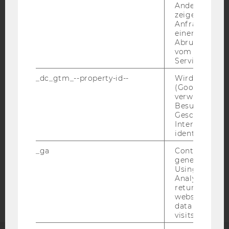
Andere mögli
zeigen Opt-ou
Anfrage im G
einen Fehler 
Abrufen einer
vom AMP Clie
IMPRESSUM
Service an.
BARRIEREFREIHEITSERKLÄRUNG WEBSEITE
_dc_gtm_--property-id--
Wird von Dou
DATENSCHUTZERKLÄRUNG
(Google Tag 
verwendet, u
DATENSCHUTZERKLÄRUNG SOCIAL MEDIA
Besucher nach
Geschlecht o
DATENSCHUTZERKLÄRUNG
Interessen zu
STUDIENBEWERBER*INNEN UND STUDIERENDE
identifizieren.
COOKIE EINSTELLUNGEN
_ga
Contains a r
generated use
Barrierefreiheitserklärung
Using this ID
Analytics can
Webseite
returning use
website and 
data from pre
visits.