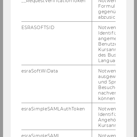
__RequestVerificationToken
Notwendig, um 
Formulareingab
gegenüber Angri
abzusichern.
ESRASOFTSID
Notwendig zur
Identifizierung 
angemeldeten
Benutzers im
Kursanmeldung
des Business
Language Center
esraSoftWiData
Notwendig um
ausgewählte Sp
und Sprachkurse
Besuchers
Der Ein­gang "B" kurz vor dem zwei­ten Sky­
nachverfolgen z
way führt Sie ins
ivm
.
können.
esraSimpleSAMLAuthToken
Notwendig zur
Identifizierung 
Angehörige/r für
Kursanmeldung.
esraSimpleSAML
Notwendig zur