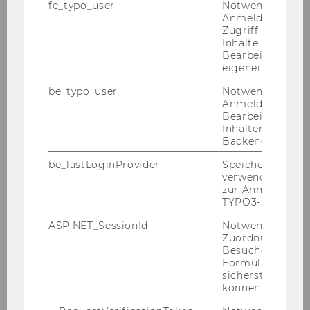
fe_typo_user
Notwendig für d
Anmeldung und
Zugriff auf gesc
Inhalte oder zur
Bearbeitung des
eigenen Profils.
be_typo_user
Notwendig für d
Anmeldung und
Bearbeitung von
Inhalten im TYP
Backend.
be_lastLoginProvider
Speichert die zul
verwendete Met
zur Anmeldung f
TYPO3-Backend.
ASP.NET_SessionId
Notwendig, um 
Neh­men Sie den Durch­gang zwi­schen den
Zuordnung von
Besucher zu
bei­den schwarz-​weißen Ge­bäu­den.
Formulareingab
sicherstellen zu
können.