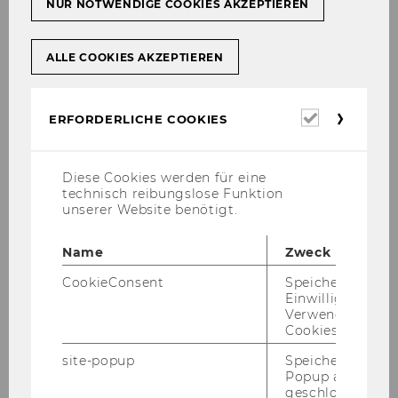
NUR NOTWENDIGE COOKIES AKZEPTIEREN
ALLE COOKIES AKZEPTIEREN
Erforderl
ERFORDERLICHE COOKIES
Cookies
Vom Lear­ning Cen­ter aus Blick­rich­tung Ost-​
Diese Cookies werden für eine
Süd-Ost, Rich­tung Trab­renn­stra­ße.
technisch reibungslose Funktion
unserer Website benötigt.
Name
Zweck
CookieConsent
Speichert Ihre
Einwilligung zur
Verwendung vo
Cookies.
site-popup
Speichert ob ein
Popup ausgefüll
geschlossen wur