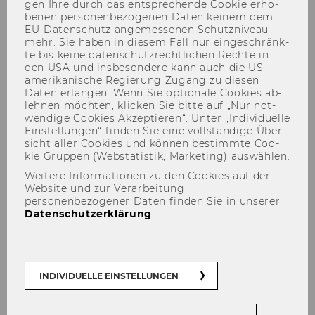
gen Ihre durch das ent­spre­chen­de Coo­kie er­ho­
be­nen per­so­nen­be­zo­ge­nen Daten kei­nem dem
EU-​Datenschutz an­ge­mes­se­nen Schutz­ni­veau
mehr. Sie haben in die­sem Fall nur ein­ge­schränk­
te bis keine da­ten­schutz­recht­li­chen Rech­te in
den USA und ins­be­son­de­re kann auch die US-​
amerikanische Re­gie­rung Zu­gang zu die­sen
Daten er­lan­gen. Wenn Sie op­tio­na­le Coo­kies ab­
leh­nen möch­ten, kli­cken Sie bitte auf „Nur not­
wen­di­ge Coo­kies Ak­zep­tie­ren“. Unter „In­di­vi­du­el­le
Ein­stel­lun­gen“ fin­den Sie eine voll­stän­di­ge Über­
sicht aller Coo­kies und kön­nen be­stimm­te Coo­
Wegbeschreibung
kie Grup­pen (Web­sta­tis­tik, Mar­ke­ting) aus­wäh­len.
Weitere Informationen zu den Cookies auf der
Website und zur Verarbeitung
personenbezogener Daten finden Sie in unserer
Datenschutzerklärung
.
INDIVIDUELLE EINSTELLUNGEN