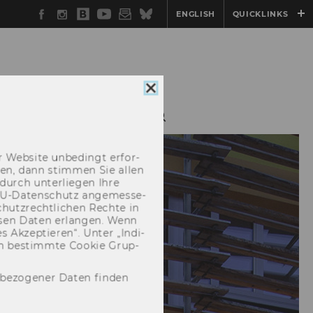
Facebook
Instagram
WU
YouTube
Newsletter
Bluesky
ENGLISH
QUICKLINKS
Blog
Cookie
Consent
H
ACTIVITIES
schließen
 Web­site un­be­dingt er­for­
­cken, dann stim­men Sie allen
durch un­ter­lie­gen Ihre
EU-​Datenschutz an­ge­mes­se­
hutz­recht­li­chen Rech­te in
­sen Daten er­lan­gen. Wenn
 Ak­zep­tie­ren“. Unter „In­di­
­nen be­stimm­te Coo­kie Grup­
nbezogener Daten finden