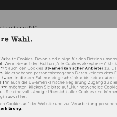
tforschung (ISK)
hre Wahl.
TEAM
NEWS
RESEARC
Web­site Coo­kies. Davon sind ei­ni­ge für den Be­trieb un­se­rer
­nal. Wenn Sie auf den But­ton „Alle Coo­kies ak­zep­tie­ren“ kli
damit auch den Coo­kies
US-​amerikanischer An­bie­ter
zu. Da­
oo­kie er­ho­be­nen per­so­nen­be­zo­ge­nen Daten kei­nem dem 
haben in die­sem Fall nur ein­ge­schränk­te bis keine da­ten­sc
e kann auch die US-​amerikanische Re­gie­rung Zu­gang zu die
eh­nen möch­ten, kli­cken Sie bitte auf „Nur not­wen­di­ge Coo­kies
fin­den Sie eine voll­stän­di­ge Über­sicht aller Coo­kies und kön
ng) aus­wäh­len.
den Cookies auf der Website und zur Verarbeitung persone
erklärung
.