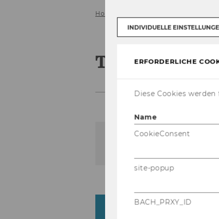
Home
Team
INDIVIDUELLE EINSTELLUNG
Team
ERFORDERLICHE COOK
Diese Cookies werden f
Name
CookieConsent
Der Inhalt dieser Seite is
site-popup
BACH_PRXY_ID
Head