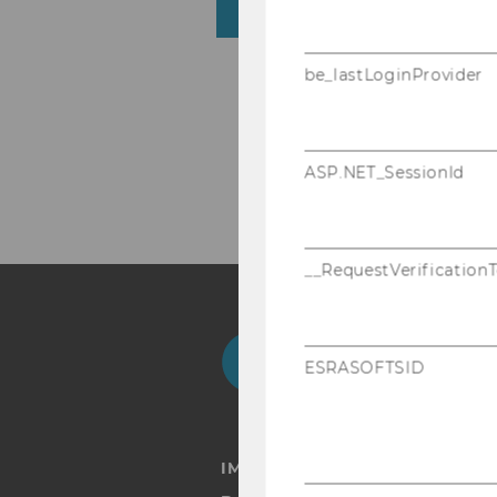
Research Staff
be_lastLoginProvider
ASP.NET_SessionId
__RequestVerification
Facebook
Instagram
Blog
Yo
ESRASOFTSID
IMPRESSUM