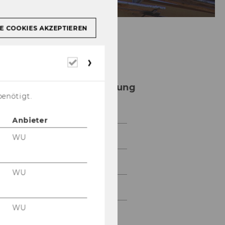
E COOKIES AKZEPTIEREN
Erforderliche
Institut für
Cookies
strategische
Kapitalmarktforschung
benötigt.
(ISK)
Anbieter
Team
WU
News
WU
Research
WU
Activities