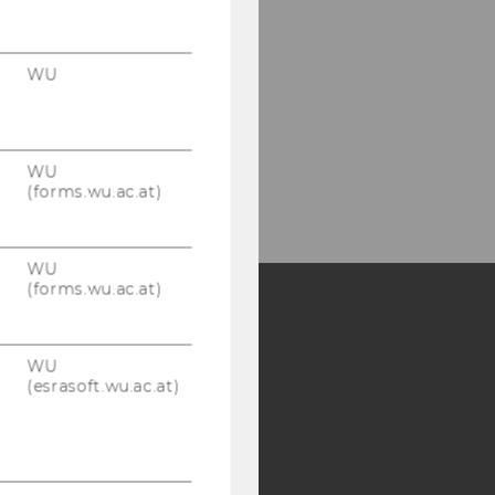
WU
WU
(forms.wu.ac.at)
WU
(forms.wu.ac.at)
Y:
WU
SB
AMBA
(esrasoft.wu.ac.at)