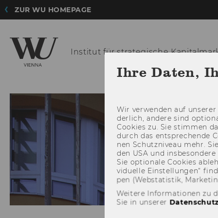
ZUR WU HOMEPAGE
Institut für strategische
Kapitalmark
Ihre Daten, I
Wir ver­wen­den auf un­se­rer 
der­lich, an­de­re sind op­tio
Coo­kies zu. Sie stim­men 
durch das ent­spre­chen­de C
nen Schutz­ni­veau mehr. Sie 
den USA und ins­be­son­de­r
Sie op­tio­na­le Coo­kies ab­l
vi­du­el­le Ein­stel­lun­gen“ 
pen (Web­sta­tis­tik, Mar­ke­ti
Weitere Informationen zu 
Sie in unserer
Datenschutz