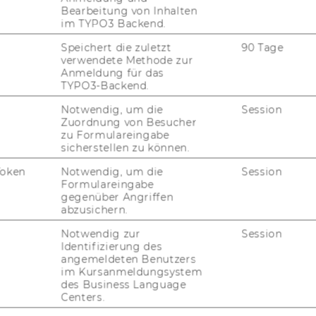
Bearbeitung von Inhalten
im TYPO3 Backend.
Speichert die zuletzt
90 Tage
verwendete Methode zur
Alina Steshkova
Anmeldung für das
TYPO3-Backend.
Notwendig, um die
Session
Zuordnung von Besucher
zu Formulareingabe
sicherstellen zu können.
Token
Notwendig, um die
Session
Formulareingabe
gegenüber Angriffen
abzusichern.
uTube
Newsletter
Bluesky
ACCREDITED B
Notwendig zur
Session
EQUIS
AAC
Identifizierung des
angemeldeten Benutzers
im Kursanmeldungsystem
des Business Language
Centers.