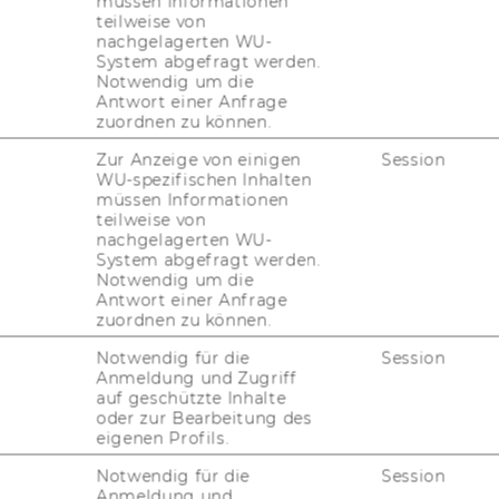
müssen Informationen
teilweise von
nachgelagerten WU-
System abgefragt werden.
Otto Randl
Notwendig um die
Antwort einer Anfrage
zuordnen zu können.
Josef Zechner
Zur Anzeige von einigen
Session
WU-spezifischen Inhalten
müssen Informationen
teilweise von
nachgelagerten WU-
System abgefragt werden.
Notwendig um die
Antwort einer Anfrage
zuordnen zu können.
Stefan Bogner
Notwendig für die
Session
Anmeldung und Zugriff
auf geschützte Inhalte
Stefan Pichler
oder zur Bearbeitung des
eigenen Profils.
Notwendig für die
Session
Anmeldung und