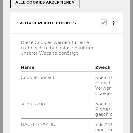
ALLE COOKIES AKZEPTIEREN
Univ.-Ass. Mag. David
Erforderl
ERFORDERLICHE COOKIES
Bodingbauer
Cookies
Universitätsassistent prae doc
Diese Cookies werden für eine
technisch reibungslose Funktion
david.bodingbauer@wu.ac.at
unserer Website benötigt.
+43-1-313 36-4790
Name
Zweck
CookieConsent
Speichert Ihre
Einwilligung zur
Verwendung vo
Cookies.
Aus­bil­dung und Be­rufs­er­fah­
rung
site-popup
Speichert ob ein
Popup ausgefüll
geschlossen wur
BACH_PRXY_ID
Zur Anzeige von
Tä­tig­keits­schwer­punk­te und
einigen WU-