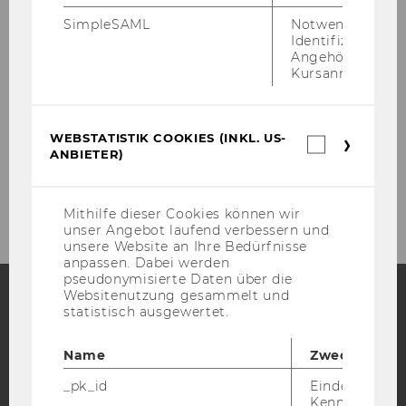
SimpleSAML
Notwendig zur
Identifizierung 
Team Prof. Lienbacher
Angehörige/r für
Kursanmeldung.
Team Prof. Urbantschitsch
Team az. Prof. Wutscher
WEBSTATISTIK COOKIES (INKL. US-
Webstatis
ANBIETER)
Cookies
(inkl.
Externe Lehrende
US-
Anbieter)
Mithilfe dieser Cookies können wir
unser Angebot laufend verbessern und
unsere Website an Ihre Bedürfnisse
anpassen. Dabei werden
pseudonymisierte Daten über die
Websitenutzung gesammelt und
statistisch ausgewertet.
Facebook
Instagram
Blog
Name
Zweck
_pk_id
Eindeutige
YouTube
Newsletter
Bluesky
Kennzeichnun