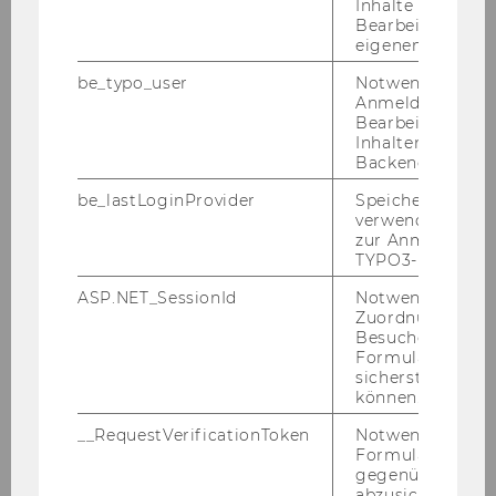
Inhalte oder zur
Bearbeitung des
eigenen Profils.
Team Prof. Fuchs
be_typo_user
Notwendig für d
Anmeldung und
Bearbeitung von
Abteilungsnews
Inhalten im TYP
Backend.
Claudia Fuchs
be_lastLoginProvider
Speichert die zul
verwendete Met
Office Management
zur Anmeldung f
TYPO3-Backend.
David Bodingbauer
ASP.NET_SessionId
Notwendig, um 
Zuordnung von
Stefan Fürböck
Besucher zu
Formulareingab
sicherstellen zu
Maximilian Kallinger
können.
Irene Kristler
__RequestVerificationToken
Notwendig, um 
Formulareingab
gegenüber Angri
Nico Schleifer
abzusichern.