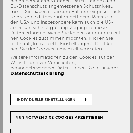
be­nen per­so­nen­be­zo­ge­nen Daten kei­nem dem
EU-​Datenschutz an­ge­mes­se­nen Schutz­ni­veau
mehr. Sie haben in die­sem Fall nur ein­ge­schränk­
te bis keine da­ten­schutz­recht­li­chen Rech­te in
den USA und ins­be­son­de­re kann auch die US-​
amerikanische Re­gie­rung Zu­gang zu die­sen
Daten er­lan­gen. Wenn Sie kei­nen oder nur ein­zel­
nen Coo­kies zu­stim­men möch­ten, kli­cken Sie
David Bodingbauer
bitte auf „In­di­vi­du­el­le Ein­stel­lun­gen“. Dort kön­
nen Sie die Coo­kies in­di­vi­du­ell ver­wal­ten.
Weitere Informationen zu den Cookies auf der
Website und zur Verarbeitung
personenbezogener Daten finden Sie in unserer
Datenschutzerklärung
.
INDIVIDUELLE EINSTELLUNGEN
NUR NOTWENDIGE COOKIES AKZEPTIEREN