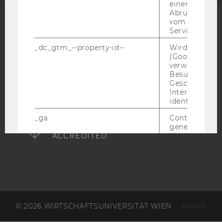
einen Fehler 
Abrufen einer
vom AMP Clie
ACCREDITED BY:
Service an.
EQUIS
AACSB
_dc_gtm_--property-id--
Wird von Dou
(Google Tag 
verwendet, u
Besucher nach
Geschlecht o
Interessen zu
identifizieren.
AMBA
_ga
Contains a r
generated use
Using this ID
Analytics can
returning use
website and 
data from pre
visits.
_gat_gtag
Certain data i
sent to Googl
© 2026 WIRTSCHAFTSUNIVERSITÄT WIEN
#88869
Analytics a 