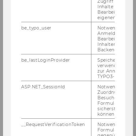
Zugriff auf gesc
Team Prof. Urbantschitsch
Inhalte oder zur
Bearbeitung des
eigenen Profils.
Team az. Prof. Wutscher
be_typo_user
Notwendig für d
Anmeldung und
Externe Lehrende
Bearbeitung von
Inhalten im TYP
Backend.
Michael Bajlicz
be_lastLoginProvider
Speichert die zul
verwendete Met
Harald Dossi
zur Anmeldung f
TYPO3-Backend.
Alexander Frank
ASP.NET_SessionId
Notwendig, um 
Zuordnung von
Christoph Herbst
Besucher zu
Formulareingab
sicherstellen zu
Hans Peter Lehofer
können.
Alice Lea Nikolay-Ullreich
__RequestVerificationToken
Notwendig, um 
Formulareingab
gegenüber Angri