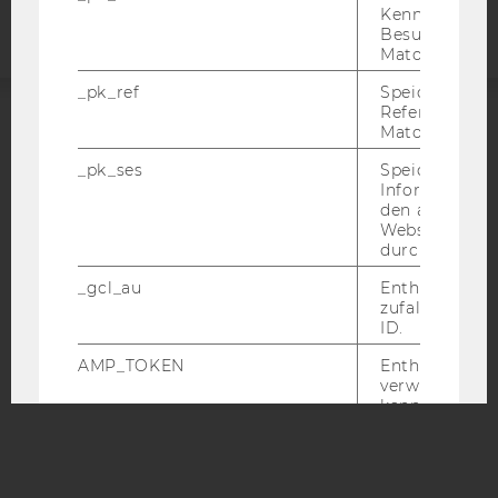
Kennzeichnun
Besuchers du
Matomo.
_pk_ref
Speicherung 
Referrers dur
Matomo.
ACCREDITED BY:
_pk_ses
Speicherung 
EQUIS
AACSB
Informatione
den aktuellen
Webseitenbe
durch Matom
_gcl_au
Enthält eine
zufallsgenerie
AMBA
ID.
AMP_TOKEN
Enthält ein To
verwendet we
kann, um eine
vom AMP-Clie
Service abzur
Andere mögli
zeigen Opt-ou