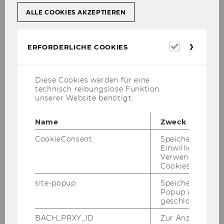
ALLE COOKIES AKZEPTIEREN
Hon.-Prof. Dr. Hans Peter
Lehofer
Erforderl
ERFORDERLICHE COOKIES
Cookies
Externer Lehrbeauftragter und Prüfer,
Senatspräsident des Verwaltungsgerichtshofs
Diese Cookies werden für eine
technisch reibungslose Funktion
judith.grillberger@wu.ac.at
unserer Website benötigt.
Name
Zweck
CookieConsent
Speichert Ihre
Einwilligung zur
Tä­tig­keits­schwer­punk­te
Verwendung vo
Cookies.
site-popup
Speichert ob ein
Popup ausgefüll
Le­bens­lauf
geschlossen wur
BACH_PRXY_ID
Zur Anzeige von