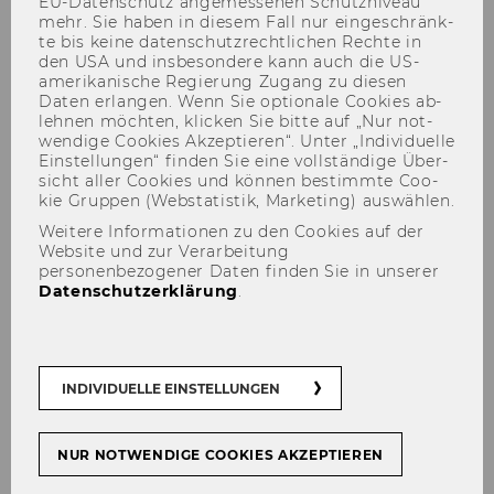
EU-​Datenschutz an­ge­mes­se­nen Schutz­ni­veau
mehr. Sie haben in die­sem Fall nur ein­ge­schränk­
te bis keine da­ten­schutz­recht­li­chen Rech­te in
den USA und ins­be­son­de­re kann auch die US-​
amerikanische Re­gie­rung Zu­gang zu die­sen
Daten er­lan­gen. Wenn Sie op­tio­na­le Coo­kies ab­
leh­nen möch­ten, kli­cken Sie bitte auf „Nur not­
wen­di­ge Coo­kies Ak­zep­tie­ren“. Unter „In­di­vi­du­el­le
Hans Peter Lehofer
Ein­stel­lun­gen“ fin­den Sie eine voll­stän­di­ge Über­
sicht aller Coo­kies und kön­nen be­stimm­te Coo­
kie Grup­pen (Web­sta­tis­tik, Mar­ke­ting) aus­wäh­len.
Weitere Informationen zu den Cookies auf der
Website und zur Verarbeitung
personenbezogener Daten finden Sie in unserer
Datenschutzerklärung
.
INDIVIDUELLE EINSTELLUNGEN
NUR NOTWENDIGE COOKIES AKZEPTIEREN