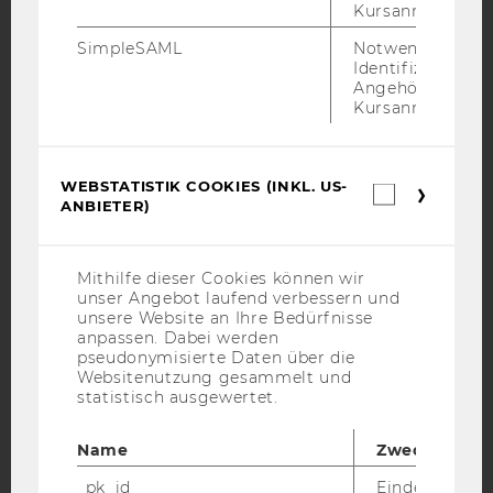
Kursanmeldung.
SimpleSAML
Notwendig zur
Identifizierung 
YouTube
Newsletter
Bluesky
Angehörige/r für
Kursanmeldung.
WEBSTATISTIK COOKIES (INKL. US-
Webstatis
ANBIETER)
IMPRESSUM
Cookies
(inkl.
BARRIEREFREIHEITSERKLÄRUNG WEBSEITE
US-
Anbieter)
DATENSCHUTZERKLÄRUNG
Mithilfe dieser Cookies können wir
unser Angebot laufend verbessern und
DATENSCHUTZERKLÄRUNG SOCIAL MEDIA
unsere Website an Ihre Bedürfnisse
anpassen. Dabei werden
DATENSCHUTZERKLÄRUNG
pseudonymisierte Daten über die
STUDIENBEWERBER*INNEN UND STUDIERENDE
Websitenutzung gesammelt und
COOKIE EINSTELLUNGEN
statistisch ausgewertet.
Name
Zweck
Barrierefreiheitserklärung
Webseite
_pk_id
Eindeutige