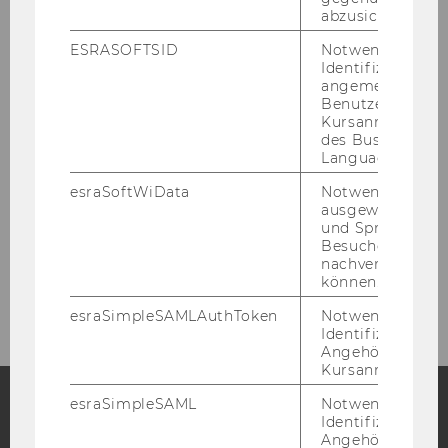
Stella Oswald
abzusichern.
Christine Pesendorfer
ESRASOFTSID
Notwendig zur
Identifizierung 
angemeldeten
Stephan Schwarzer
Benutzers im
Kursanmeldung
Patrick Segalla
des Business
Language Center
Matej Šelem
esraSoftWiData
Notwendig um
ausgewählte Sp
Franziska Tillian
und Sprachkurse
Besuchers
nachverfolgen z
Matthias Traimer
können.
esraSimpleSAMLAuthToken
Notwendig zur
Identifizierung 
Angehörige/r für
Kursanmeldung.
esraSimpleSAML
Notwendig zur
Identifizierung 
Facebook
Instagram
Blog
Angehörige/r für