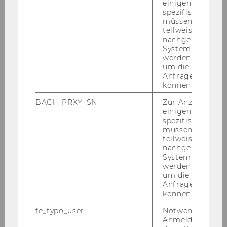
einigen WU-
Pu­bli­ka­tio­nen & Vor­trä­ge
spezifischen Inh
müssen Informa
PDF
teilweise von
nachgelagerten
System abgefra
werden. Notwen
um die Antwort 
Anfrage zuordne
können.
Team
BACH_PRXY_SN
Zur Anzeige von
einigen WU-
spezifischen Inh
müssen Informa
Team Prof. Fuchs
teilweise von
nachgelagerten
System abgefra
Team Prof. Holoubek
werden. Notwen
um die Antwort 
Anfrage zuordne
Team Prof. Kröll
können.
fe_typo_user
Notwendig für d
Team Prof. Lienbacher
Anmeldung und