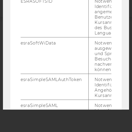
ESRASOFTSID
Notwendig zur
Identifizierung 
angemeldeten
Benutzers im
Kursanmeldung
des Business
Language Center
ACCREDITED BY:
esraSoftWiData
Notwendig um
EQUIS
AACSB
ausgewählte Sp
und Sprachkurse
Besuchers
nachverfolgen z
können.
AMBA
esraSimpleSAMLAuthToken
Notwendig zur
Identifizierung 
Angehörige/r für
Kursanmeldung.
esraSimpleSAML
Notwendig zur
Identifizierung 
Angehörige/r für
Kursanmeldung.
SimpleSAML
Notwendig zur