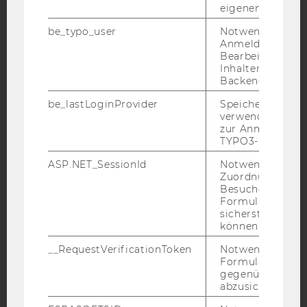
eigenen Profils.
be_typo_user
Notwendig für d
YouTube
Newsletter
Bluesky
Anmeldung und
Bearbeitung von
Inhalten im TYP
Backend.
be_lastLoginProvider
Speichert die zul
verwendete Met
IMPRESSUM
zur Anmeldung f
TYPO3-Backend.
BARRIEREFREIHEITSERKLÄRUNG WEBSEITE
DATENSCHUTZERKLÄRUNG
ASP.NET_SessionId
Notwendig, um 
Zuordnung von
DATENSCHUTZERKLÄRUNG SOCIAL MEDIA
Besucher zu
Formulareingab
DATENSCHUTZERKLÄRUNG
sicherstellen zu
STUDIENBEWERBER*INNEN UND STUDIERENDE
können.
COOKIE EINSTELLUNGEN
__RequestVerificationToken
Notwendig, um 
Formulareingab
Barrierefreiheitserklärung
gegenüber Angri
abzusichern.
Webseite