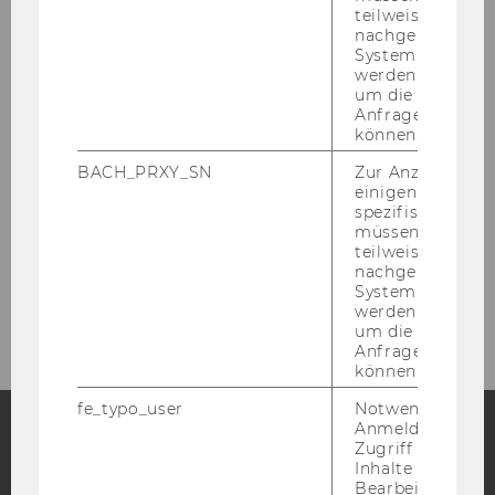
Home
teilweise von
nachgelagerten
System abgefra
Forschung
werden. Notwen
um die Antwort 
Anfrage zuordne
Lehre
können.
BACH_PRXY_SN
Zur Anzeige von
Team
einigen WU-
spezifischen Inh
müssen Informa
Events
teilweise von
nachgelagerten
System abgefra
Publikationen
werden. Notwen
um die Antwort 
Anfrage zuordne
können.
fe_typo_user
Notwendig für d
Anmeldung und
Zugriff auf gesc
Facebook
Instagram
Blog
Inhalte oder zur
Bearbeitung des