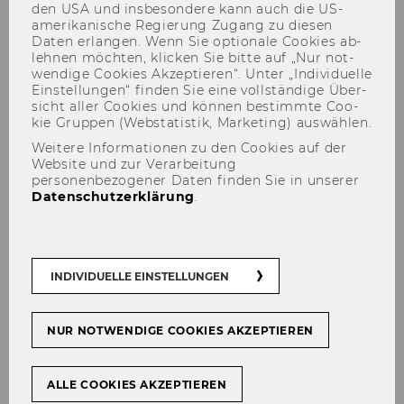
den USA und ins­be­son­de­re kann auch die US-​
amerikanische Re­gie­rung Zu­gang zu die­sen
Daten er­lan­gen. Wenn Sie op­tio­na­le Coo­kies ab­
leh­nen möch­ten, kli­cken Sie bitte auf „Nur not­
wen­di­ge Coo­kies Ak­zep­tie­ren“. Unter „In­di­vi­du­el­le
Ein­stel­lun­gen“ fin­den Sie eine voll­stän­di­ge Über­
sicht aller Coo­kies und kön­nen be­stimm­te Coo­
kie Grup­pen (Web­sta­tis­tik, Mar­ke­ting) aus­wäh­len.
Weitere Informationen zu den Cookies auf der
Website und zur Verarbeitung
personenbezogener Daten finden Sie in unserer
Public Money for Public Good
Datenschutzerklärung
.
INDIVIDUELLE EINSTELLUNGEN
TEILEN
TEILEN
NUR NOTWENDIGE COOKIES AKZEPTIEREN
12. August 2025
ALLE COOKIES AKZEPTIEREN