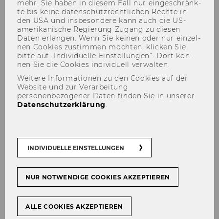
mehr. Sie haben in die­sem Fall nur ein­ge­schränk­
te bis keine da­ten­schutz­recht­li­chen Rech­te in
den USA und ins­be­son­de­re kann auch die US-​
amerikanische Re­gie­rung Zu­gang zu die­sen
Daten er­lan­gen. Wenn Sie kei­nen oder nur ein­zel­
nen Coo­kies zu­stim­men möch­ten, kli­cken Sie
bitte auf „In­di­vi­du­el­le Ein­stel­lun­gen“. Dort kön­
nen Sie die Coo­kies in­di­vi­du­ell ver­wal­ten.
Weitere Informationen zu den Cookies auf der
Website und zur Verarbeitung
Last session of Reading Circle
personenbezogener Daten finden Sie in unserer
Datenschutzerklärung
.
25
INDIVIDUELLE EINSTELLUNGEN
Ort:
am
17:00 - 18:30
25.
Please join us!
FEB
Februar
2026
NUR NOTWENDIGE COOKIES AKZEPTIEREN
Startet
um
17:00
Endet
ALLE COOKIES AKZEPTIEREN
um
This ses­si­on: texts by and about Carl Schmitt