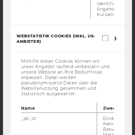
DATENSCHUTZERKLÄRUNG SOCIAL MEDIA
Identifizierung 
Angehörige/r für
DATENSCHUTZERKLÄRUNG
Kursanmeldung.
STUDIENBEWERBER*INNEN UND STUDIERENDE
COOKIE EINSTELLUNGEN
WEBSTATISTIK COOKIES (INKL. US-
Webstatis
Barrierefreiheitserklärung
ANBIETER)
Cookies
Webseite
(inkl.
US-
Anbieter)
Mithilfe dieser Cookies können wir
unser Angebot laufend verbessern und
unsere Website an Ihre Bedürfnisse
anpassen. Dabei werden
pseudonymisierte Daten über die
Websitenutzung gesammelt und
ACCREDITED BY:
statistisch ausgewertet.
EQUIS
AACSB
Name
Zweck
_pk_id
Eindeutige
Kennzeichnun
Besuchers du
Matomo.