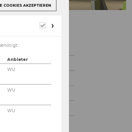
E COOKIES AKZEPTIEREN
Erforderliche
Cookies
About us
benötigt.
Anbieter
Team
WU
Department of Marketing
WU
Contact
Join us
WU