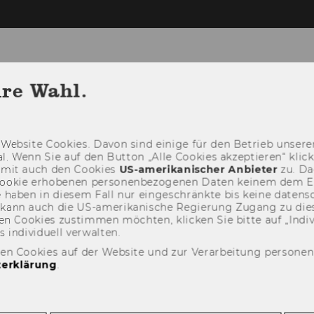
cs (AIMA)
hre Wahl.
OUR RESEARCH
BACHELOR THESIS
NEW
Web­site Coo­kies. Davon sind ei­ni­ge für den Be­trieb un­se­rer
­nal. Wenn Sie auf den But­ton „Alle Coo­kies ak­zep­tie­ren“ kli
damit auch den Coo­kies
US-​amerikanischer An­bie­ter
zu. Da­
oo­kie er­ho­be­nen per­so­nen­be­zo­ge­nen Daten kei­nem dem 
haben in die­sem Fall nur ein­ge­schränk­te bis keine da­ten­sc
e kann auch die US-​amerikanische Re­gie­rung Zu­gang zu die
n Coo­kies zu­stim­men möch­ten, kli­cken Sie bitte auf „In­di­vi­d
n­di­vi­du­ell ver­wal­ten.
den Cookies auf der Website und zur Verarbeitung persone
erklärung
.