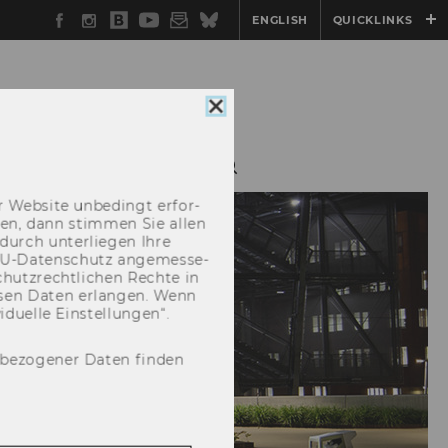
Facebook
Instagram
WU
YouTube
Newsletter
Bluesky
ENGLISH
QUICKLINKS
Blog
Cookie
Consent
schließen
S
SALTY 2025
 Web­site un­be­dingt er­for­
­cken, dann stim­men Sie allen
durch un­ter­lie­gen Ihre
EU-​Datenschutz an­ge­mes­se­
hutz­recht­li­chen Rech­te in
­sen Daten er­lan­gen. Wenn
u­el­le Ein­stel­lun­gen“.
nbezogener Daten finden