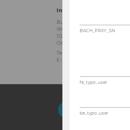
Institute for AI in Market
Building D2 / Entrance B / 1st 
Welthandelsplatz 1
BACH_PRXY_SN
1020
Vienna
Österreich
Tel:
+43-1-31336-6709
E-Mail:
aima@wu.ac.at
fe_typo_user
Facebook
Instagram
Blog
Yo
be_typo_user