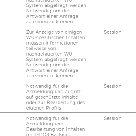
System abgefragt werden.
ing Analytics
Notwendig um die
Antwort einer Anfrage
zuordnen zu können.
floor
Zur Anzeige von einigen
Session
WU-spezifischen Inhalten
müssen Informationen
teilweise von
nachgelagerten WU-
System abgefragt werden.
Notwendig um die
Antwort einer Anfrage
zuordnen zu können.
Notwendig für die
Session
Anmeldung und Zugriff
auf geschützte Inhalte
oder zur Bearbeitung des
eigenen Profils.
uTube
Newsletter
Bluesky
ACCREDITED B
Notwendig für die
Session
EQUIS
AAC
Anmeldung und
Bearbeitung von Inhalten
im TYPO3 Backend.