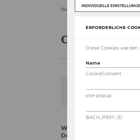
INDIVIDUELLE EINSTELLUNG
Home
About us
Contact
ERFORDERLICHE COOK
Contact
Diese Cookies werden f
Name
CookieConsent
Der Inhalt dieser Seite is
site-popup
BACH_PRXY_ID
WU Vienna University of
Department of Marketin