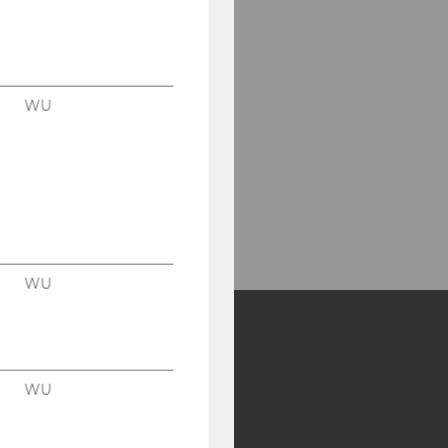
WU
WU
Y:
WU
SB
AMBA