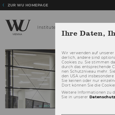
ZUR WU HOMEPAGE
Institute for AI in
Marketing Analyti
Ihre Daten, I
ABOUT US
Wir ver­wen­den auf un­se­rer 
der­lich, an­de­re sind op­tio
Coo­kies zu. Sie stim­men 
durch das ent­spre­chen­de C
nen Schutz­ni­veau mehr. Sie 
den USA und ins­be­son­de­r
Sie kei­nen oder nur ein­zel­ne
Dort kön­nen Sie die Coo­kies i
Weitere Informationen zu 
Sie in unserer
Datenschutz