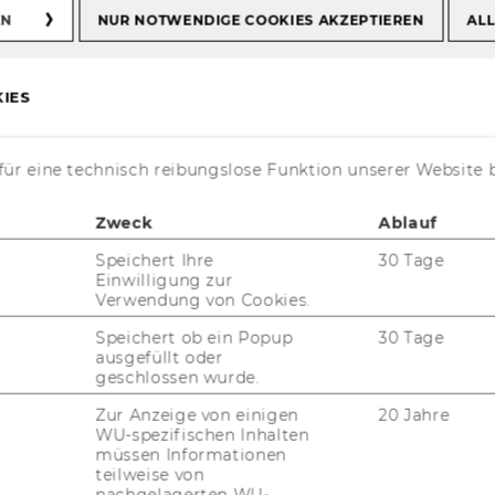
EN
NUR NOTWENDIGE COOKIES AKZEPTIEREN
ALL
IES
ür eine technisch reibungslose Funktion unserer Website 
Zweck
Ablauf
Speichert Ihre
30 Tage
Einwilligung zur
Verwendung von Cookies.
t aktuell nur auf Englisch verfügbar.
Speichert ob ein Popup
30 Tage
ausgefüllt oder
geschlossen wurde.
Zur Anzeige von einigen
20 Jahre
WU-spezifischen Inhalten
 Economics and Business /
müssen Informationen
teilweise von
g
nachgelagerten WU-