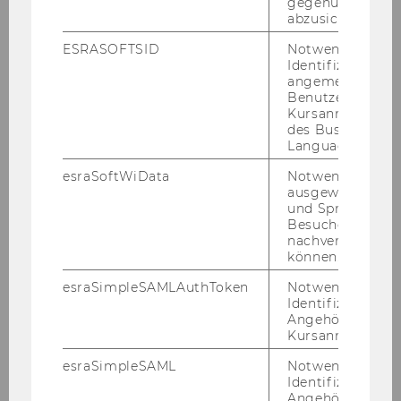
gegenüber Angri
abzusichern.
Lehre@ICG
ESRASOFTSID
Notwendig zur
Identifizierung 
Research@ICG
angemeldeten
Benutzers im
Kursanmeldung
des Business
Projekte
Language Center
Publikationen
esraSoftWiData
Notwendig um
ausgewählte Sp
und Sprachkurse
AKEIÜ
Besuchers
nachverfolgen z
DIIR
können.
esraSimpleSAMLAuthToken
Notwendig zur
Identifizierung 
Network@ICG
Angehörige/r für
Kursanmeldung.
TIJA 2023
esraSimpleSAML
Notwendig zur
Identifizierung 
Angehörige/r für