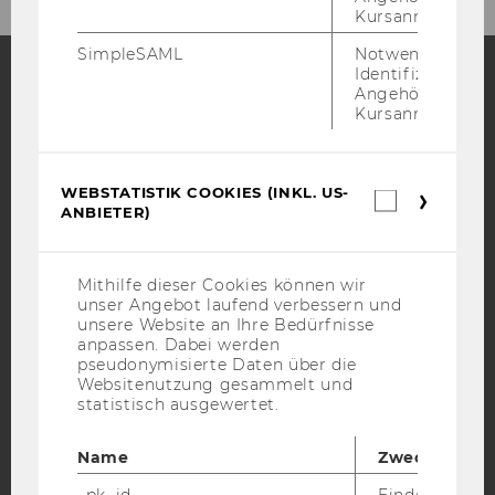
Kursanmeldung.
SimpleSAML
Notwendig zur
Identifizierung 
Angehörige/r für
Facebook
Instagram
Blog
Kursanmeldung.
WEBSTATISTIK COOKIES (INKL. US-
Webstatis
YouTube
Newsletter
Bluesky
ANBIETER)
Cookies
(inkl.
US-
Anbieter)
Mithilfe dieser Cookies können wir
unser Angebot laufend verbessern und
unsere Website an Ihre Bedürfnisse
IMPRESSUM
anpassen. Dabei werden
pseudonymisierte Daten über die
BARRIEREFREIHEITSERKLÄRUNG WEBSEITE
Websitenutzung gesammelt und
DATENSCHUTZERKLÄRUNG
statistisch ausgewertet.
DATENSCHUTZERKLÄRUNG SOCIAL MEDIA
Name
Zweck
DATENSCHUTZERKLÄRUNG
STUDIENBEWERBER*INNEN UND STUDIERENDE
_pk_id
Eindeutige