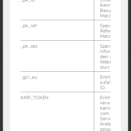
Kennzeichnun
COOKIE EINSTELLUNGEN
Besuchers du
Matomo.
Barrierefreiheitserklärung
_pk_ref
Speicherung 
Webseite
Referrers dur
Matomo.
_pk_ses
Speicherung 
Informatione
den aktuellen
Webseitenbe
durch Matom
ACCREDITED BY:
_gcl_au
Enthält eine
zufallsgenerie
EQUIS
AACSB
ID.
AMP_TOKEN
Enthält ein To
verwendet we
kann, um eine
vom AMP-Clie
AMBA
Service abzur
Andere mögli
zeigen Opt-ou