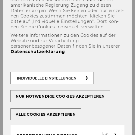
amerikanische Re­gie­rung Zu­gang zu die­sen
Daten er­lan­gen. Wenn Sie kei­nen oder nur ein­zel­
nen Coo­kies zu­stim­men möch­ten, kli­cken Sie
bitte auf „In­di­vi­du­el­le Ein­stel­lun­gen“. Dort kön­
nen Sie die Coo­kies in­di­vi­du­ell ver­wal­ten.
Weitere Informationen zu den Cookies auf der
Website und zur Verarbeitung
personenbezogener Daten finden Sie in unserer
Prof. d'Arcy am
Datenschutzerklärung
.
Aufsichtsratstag 2025
INDIVIDUELLE EINSTELLUNGEN
TEILEN
TEILEN
NUR NOTWENDIGE COOKIES AKZEPTIEREN
ALLE COOKIES AKZEPTIEREN
10. März 2025
Work­shop am 15. Auf­sichts­rats­tag
Erforderl