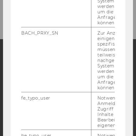
System abgefra
werden. Notwen
um die Antwort 
Anfrage zuordne
können.
BACH_PRXY_SN
Zur Anzeige von
einigen WU-
spezifischen Inh
müssen Informa
teilweise von
nachgelagerten
Facebook
Instagram
Blog
System abgefra
werden. Notwen
um die Antwort 
Anfrage zuordne
YouTube
Newsletter
Bluesky
können.
fe_typo_user
Notwendig für d
Anmeldung und
Zugriff auf gesc
Inhalte oder zur
Bearbeitung des
IMPRESSUM
eigenen Profils.
BARRIEREFREIHEITSERKLÄRUNG WEBSEITE
be_typo_user
Notwendig für d