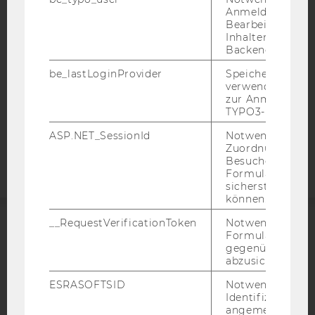
DATENSCHUTZERKLÄRUNG
Anmeldung und
Bearbeitung von
DATENSCHUTZERKLÄRUNG SOCIAL MEDIA
Inhalten im TYP
Backend.
DATENSCHUTZERKLÄRUNG
STUDIENBEWERBER*INNEN UND STUDIERENDE
be_lastLoginProvider
Speichert die zul
verwendete Met
COOKIE EINSTELLUNGEN
zur Anmeldung f
TYPO3-Backend.
Barrierefreiheitserklärung
ASP.NET_SessionId
Notwendig, um 
Webseite
Zuordnung von
Besucher zu
Formulareingab
sicherstellen zu
können.
__RequestVerificationToken
Notwendig, um 
Formulareingab
ACCREDITED BY:
gegenüber Angri
abzusichern.
EQUIS
AACSB
ESRASOFTSID
Notwendig zur
Identifizierung 
angemeldeten