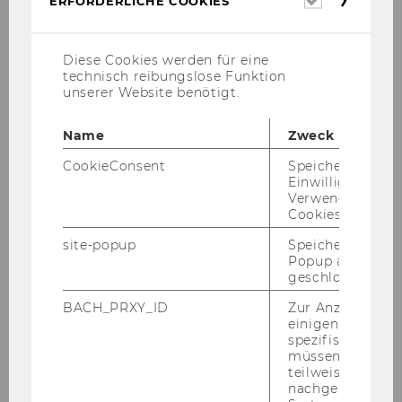
ERFORDERLICHE COOKIES
Cookies
Ge­mein­sam mit
Dr. Cle­mens Ha­sen­au­er
,
Diese Cookies werden für eine
LL.M./MBA (Cerha Hempl Rechts­an­wäl­te
technisch reibungslose Funktion
GmbH) lei­te­te
Prof. Dr. Anne d'Arcy
den Work­
unserer Website benötigt.
shop "Fall­stu­die für bör­sen­no­tier­te Un­ter­neh­
men".
Name
Zweck
AR 2025
CookieConsent
Speichert Ihre
Einwilligung zur
Fotos CC Co­chic Pho­to­gra­phy
Verwendung vo
Cookies.
site-popup
Speichert ob ein
Popup ausgefüll
geschlossen wur
BACH_PRXY_ID
Zur Anzeige von
einigen WU-
spezifischen Inh
müssen Informa
teilweise von
nachgelagerten
ZURÜCK ZUR ÜBERSICHT