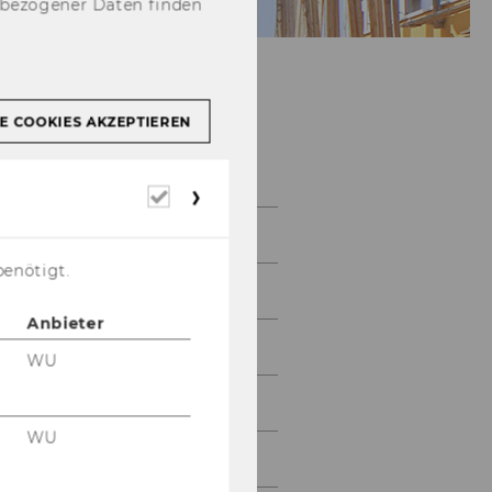
nbezogener Daten finden
E COOKIES AKZEPTIEREN
Team
Erforderliche
Cookies
Prof. Dr. Susann Fiedler
benötigt.
Hooman Habibnia MSc.
Anbieter
Shaye-Ann Hopkins
WU
Dr. Julian Quandt
WU
Dr. Rima-Maria Rahal