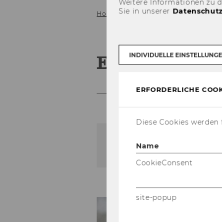
Weitere Informationen zu 
Sie in unserer
Datenschutz
Home
Team
Elisa Wiedemann
Elisa Wiede
INDIVIDUELLE EINSTELLUNG
ERFORDERLICHE COOK
Diese Cookies werden f
Name
Der Inhalt dieser Seite is
CookieConsent
site-popup