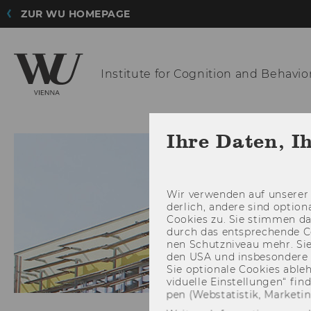
ZUR WU HOMEPAGE
Institute for
Cognition and Behavio
Ihre Daten, I
Wir ver­wen­den auf un­se­rer 
der­lich, an­de­re sind op­tio
Coo­kies zu. Sie stim­men 
durch das ent­spre­chen­de C
nen Schutz­ni­veau mehr. Sie 
den USA und ins­be­son­de­r
Sie op­tio­na­le Coo­kies ab­l
vi­du­el­le Ein­stel­lun­gen“ 
pen (Web­sta­tis­tik, Mar­ke­ti