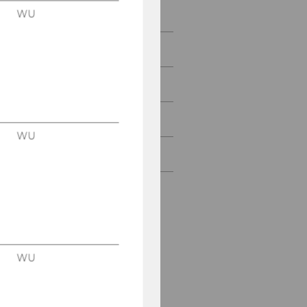
WU
Anna Shcherbiak MSc.
Mag. Juliane Sroba
Dejan Tatić Msc.
Mareike Tschaut
WU
Elisa Wiedemann
WU