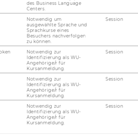
des Business Language
Centers.
Notwendig um
Session
ausgewählte Sprache und
e Science at Central European University
Sprachkurse eines
Besuchers nachverfolgen
zu können.
 Science at the University of Vienna,
oken
Notwendig zur
Session
ubljana, Eötvös Loránd University
Identifizierung als WU-
omenius University in Bratislava
Angehörige/r für
Kursanmeldung.
Notwendig zur
Session
Identifizierung als WU-
 at the University of Vienna
Angehörige/r für
Kursanmeldung.
Notwendig zur
Session
Identifizierung als WU-
Angehörige/r für
Kursanmeldung.
 Behavior
t Wien)