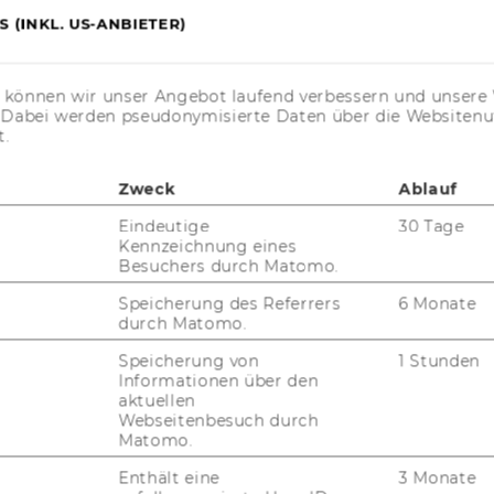
omics and Business
 (INKL. US-ANBIETER)
ng D5
s können wir unser Angebot laufend verbessern und unsere 
. Dabei werden pseudonymisierte Daten über die Website
t.
Zweck
Ablauf
Eindeutige
30 Tage
Kennzeichnung eines
Besuchers durch Matomo.
 wu.ac.at
Speicherung des Referrers
6 Monate
durch Matomo.
re by email
Speicherung von
1 Stunden
Informationen über den
aktuellen
Webseitenbesuch durch
Matomo.
Enthält eine
3 Monate