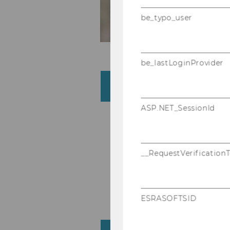
be_typo_user
be_lastLoginProvider
Professional Experience
ASP.NET_SessionId
Scientific Proje
Since
and Behavior (V
2025
Economics)
__RequestVerification
2024
Student Assista
-
(University of V
2025
ESRASOFTSID