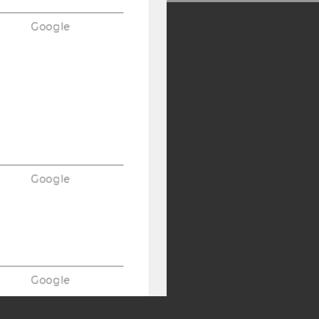
Google
Y:
SB
AMBA
Google
Google