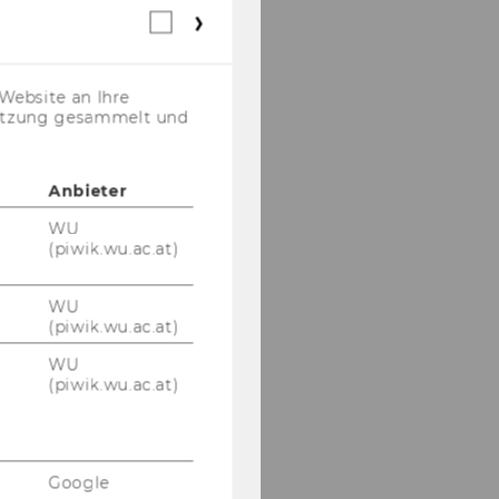
Webstatistik
Cookies
(inkl.
US-
Website an Ihre
Anbieter)
nutzung gesammelt und
Anbieter
WU
(piwik.wu.ac.at)
WU
(piwik.wu.ac.at)
WU
(piwik.wu.ac.at)
Google