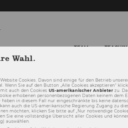
r
TEAM
TEACHIN
hre Wahl.
Web­site Coo­kies. Davon sind ei­ni­ge für den Be­trieb un­se­rer
­nal. Wenn Sie auf den But­ton „Alle Coo­kies ak­zep­tie­ren“ kli
damit auch den Coo­kies
US-​amerikanischer An­bie­ter
zu. Da­
oo­kie er­ho­be­nen per­so­nen­be­zo­ge­nen Daten kei­nem dem 
haben in die­sem Fall nur ein­ge­schränk­te bis keine da­ten­sc
e kann auch die US-​amerikanische Re­gie­rung Zu­gang zu die
eh­nen möch­ten, kli­cken Sie bitte auf „Nur not­wen­di­ge Coo­kies
fin­den Sie eine voll­stän­di­ge Über­sicht aller Coo­kies und kön
ng) aus­wäh­len.