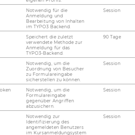
eigenen Profils.
Notwendig für die
Session
Anmeldung und
Bearbeitung von Inhalten
im TYPO3 Backend.
Speichert die zuletzt
90 Tage
verwendete Methode zur
Anmeldung für das
TYPO3-Backend.
Notwendig, um die
Session
ct Employee at the Institute for Cognition
Zuordnung von Besucher
zu Formulareingabe
ienna University of Business and
sicherstellen zu können.
Token
Notwendig, um die
Session
Formulareingabe
gegenüber Angriffen
nt at the Vienna Cognitive Science Hub
abzusichern.
ienna)
Notwendig zur
Session
Identifizierung des
angemeldeten Benutzers
im Kursanmeldungsystem