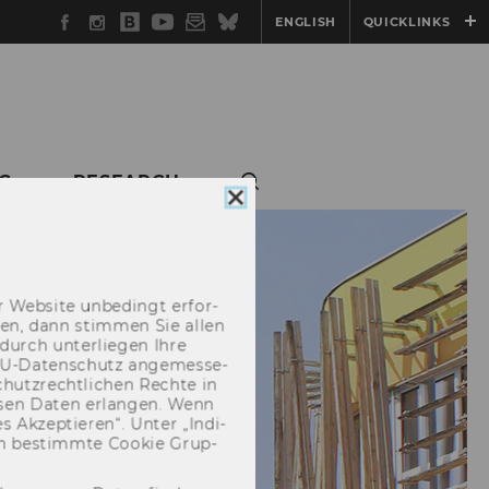
Facebook
Instagram
WU
YouTube
Newsletter
Bluesky
ENGLISH
QUICKLINKS
Blog
G
RESEARCH
Cookie
Consent
schließen
 Web­site un­be­dingt er­for­
­cken, dann stim­men Sie allen
durch un­ter­lie­gen Ihre
EU-​Datenschutz an­ge­mes­se­
hutz­recht­li­chen Rech­te in
­sen Daten er­lan­gen. Wenn
 Ak­zep­tie­ren“. Unter „In­di­
­nen be­stimm­te Coo­kie Grup­