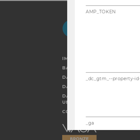
AMP_TOKEN
Facebook
Instagram
Blog
Yo
IMPRESSUM
BARRIEREFREIHEITSERKLÄRUN
DATENSCHUTZERKLÄRUNG
_dc_gtm_--property-id
DATENSCHUTZERKLÄRUNG SOC
DATENSCHUTZERKLÄRUNG ST
UND STUDIERENDE
COOKIE EINSTELLUNGEN
_ga
Barrierefreiheitserklärung
Webseite