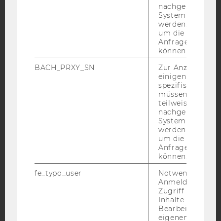
nachgelagerten
System abgefra
Facebook
Instagram
Blog
werden. Notwen
um die Antwort 
Anfrage zuordne
können.
YouTube
Newsletter
Bluesky
BACH_PRXY_SN
Zur Anzeige von
einigen WU-
spezifischen Inh
müssen Informa
teilweise von
nachgelagerten
System abgefra
IMPRESSUM
werden. Notwen
BARRIEREFREIHEITSERKLÄRUNG WEBSEITE
um die Antwort 
Anfrage zuordne
DATENSCHUTZERKLÄRUNG
können.
DATENSCHUTZERKLÄRUNG SOCIAL MEDIA
fe_typo_user
Notwendig für d
DATENSCHUTZERKLÄRUNG
Anmeldung und
Zugriff auf gesc
STUDIENBEWERBER*INNEN UND STUDIERENDE
Inhalte oder zur
COOKIE EINSTELLUNGEN
Bearbeitung des
eigenen Profils.