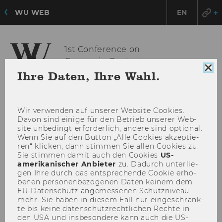
WU WEB
EN
1st Conference on
Careers in Context
Coo
Ihre Daten, Ihre Wahl.
HAU
MENÜ
Con
ÖFF
sch
Wir ver­wen­den auf un­se­rer Web­site Coo­kies.
Davon sind ei­ni­ge für den Be­trieb un­se­rer Web­
site un­be­dingt er­for­der­lich, an­de­re sind op­tio­nal.
Wenn Sie auf den But­ton „Alle Coo­kies ak­zep­tie­
ren“ kli­cken, dann stim­men Sie allen Coo­kies zu.
Sie stim­men damit auch den Coo­kies
US-​
amerikanischer An­bie­ter
zu. Da­durch un­ter­lie­
gen Ihre durch das ent­spre­chen­de Coo­kie er­ho­
be­nen per­so­nen­be­zo­ge­nen Daten kei­nem dem
EU-​Datenschutz an­ge­mes­se­nen Schutz­ni­veau
mehr. Sie haben in die­sem Fall nur ein­ge­schränk­
te bis keine da­ten­schutz­recht­li­chen Rech­te in
den USA und ins­be­son­de­re kann auch die US-​