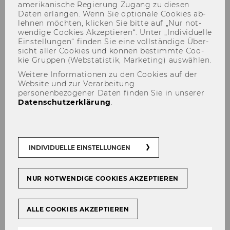
amerikanische Re­gie­rung Zu­gang zu die­sen
Daten er­lan­gen. Wenn Sie op­tio­na­le Coo­kies ab­
leh­nen möch­ten, kli­cken Sie bitte auf „Nur not­
wen­di­ge Coo­kies Ak­zep­tie­ren“. Unter „In­di­vi­du­el­le
Ein­stel­lun­gen“ fin­den Sie eine voll­stän­di­ge Über­
Registration & Submission
sicht aller Coo­kies und kön­nen be­stimm­te Coo­
kie Grup­pen (Web­sta­tis­tik, Mar­ke­ting) aus­wäh­len.
Weitere Informationen zu den Cookies auf der
Website und zur Verarbeitung
personenbezogener Daten finden Sie in unserer
Datenschutzerklärung
.
Der Inhalt dieser Seite ist aktuell nur auf
Englisch verfügbar.
INDIVIDUELLE EINSTELLUNGEN
Registration
NUR NOTWENDIGE COOKIES AKZEPTIEREN
Registration is closed. If you are already
registered, you can log into the conference
ALLE COOKIES AKZEPTIEREN
management system
here
.