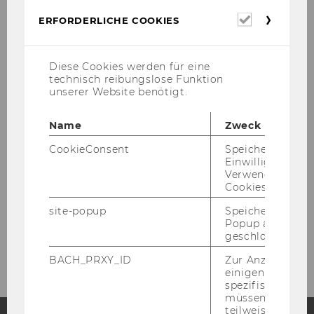
Erforderl
ERFORDERLICHE COOKIES
Cookies
Diese Cookies werden für eine
1st Conference on Careers in Context
technisch reibungslose Funktion
unserer Website benötigt.
Name
Zweck
About the Conference
CookieConsent
Speichert Ihre
Einwilligung zur
Venue
Verwendung vo
Cookies.
Call for Submissions
site-popup
Speichert ob ein
Popup ausgefüll
Registration & Submission
geschlossen wur
BACH_PRXY_ID
Zur Anzeige von
einigen WU-
spezifischen Inh
müssen Informa
teilweise von