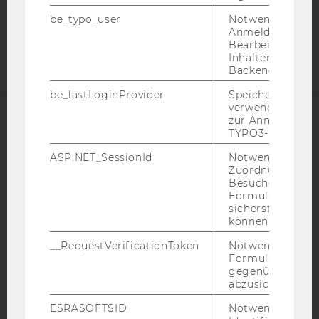
Barrierefreiheitserklärung
be_typo_user
Notwendig für d
Webseite
Anmeldung und
Bearbeitung von
Inhalten im TYP
Backend.
be_lastLoginProvider
Speichert die zul
verwendete Met
zur Anmeldung f
ACCREDITED BY:
TYPO3-Backend.
ASP.NET_SessionId
Notwendig, um 
EQUIS
AACSB
Zuordnung von
Besucher zu
Formulareingab
sicherstellen zu
können.
AMBA
__RequestVerificationToken
Notwendig, um 
Formulareingab
gegenüber Angri
abzusichern.
ESRASOFTSID
Notwendig zur