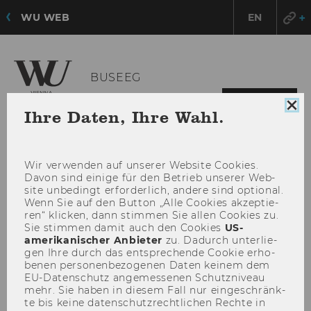
WU WEB
EN
BUSEEG
HAU
MENÜ
Coo
Ihre Daten, Ihre Wahl.
ÖFF
Con
sch
Wir ver­wen­den auf un­se­rer Web­site Coo­kies.
Davon sind ei­ni­ge für den Be­trieb un­se­rer Web­
site un­be­dingt er­for­der­lich, an­de­re sind op­tio­nal.
Wenn Sie auf den But­ton „Alle Coo­kies ak­zep­tie­
ren“ kli­cken, dann stim­men Sie allen Coo­kies zu.
Sie stim­men damit auch den Coo­kies
US-​
amerikanischer An­bie­ter
zu. Da­durch un­ter­lie­
gen Ihre durch das ent­spre­chen­de Coo­kie er­ho­
be­nen per­so­nen­be­zo­ge­nen Daten kei­nem dem
EU-​Datenschutz an­ge­mes­se­nen Schutz­ni­veau
mehr. Sie haben in die­sem Fall nur ein­ge­schränk­
te bis keine da­ten­schutz­recht­li­chen Rech­te in