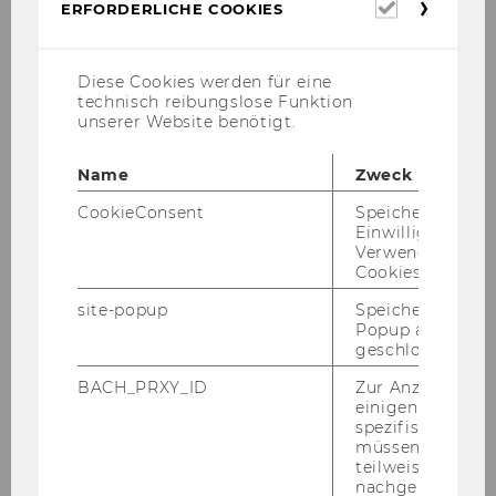
Erforderl
ERFORDERLICHE COOKIES
Cookies
Diese Cookies werden für eine
technisch reibungslose Funktion
unserer Website benötigt.
Name
Zweck
CookieConsent
Speichert Ihre
Einwilligung zur
Verwendung vo
Cookies.
site-popup
Speichert ob ein
Popup ausgefüll
BUSEEG
geschlossen wur
BACH_PRXY_ID
Zur Anzeige von
einigen WU-
Home
spezifischen Inh
müssen Informa
teilweise von
Aktuelles
nachgelagerten