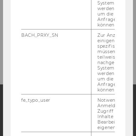
System abgefra
werden. Notwen
Konsortium
um die Antwort 
Anfrage zuordne
können.
Zeitplan
BACH_PRXY_SN
Zur Anzeige von
einigen WU-
Ergebnisse
spezifischen Inh
müssen Informa
teilweise von
Kontakt
nachgelagerten
System abgefra
werden. Notwen
um die Antwort 
Anfrage zuordne
können.
fe_typo_user
Notwendig für d
Anmeldung und
Facebook
Instagram
Blog
Zugriff auf gesc
Inhalte oder zur
Bearbeitung des
eigenen Profils.
YouTube
Newsletter
Bluesky