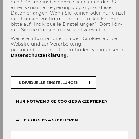
den USA und ins­be­son­de­re kann auch die US-​
amerikanische Re­gie­rung Zu­gang zu die­sen
Daten er­lan­gen. Wenn Sie kei­nen oder nur ein­zel­
nen Coo­kies zu­stim­men möch­ten, kli­cken Sie
bitte auf „In­di­vi­du­el­le Ein­stel­lun­gen“. Dort kön­
Zeitplan
nen Sie die Coo­kies in­di­vi­du­ell ver­wal­ten.
Weitere Informationen zu den Cookies auf der
Website und zur Verarbeitung
personenbezogener Daten finden Sie in unserer
Datenschutzerklärung
.
INDIVIDUELLE EINSTELLUNGEN
NUR NOTWENDIGE COOKIES AKZEPTIEREN
ALLE COOKIES AKZEPTIEREN