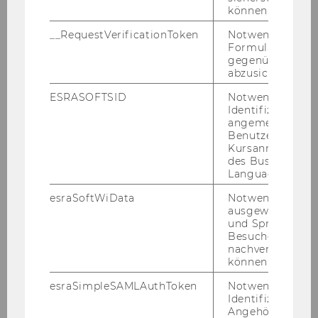
können.
__RequestVerificationToken
Notwendig, um 
Formulareingab
gegenüber Angri
abzusichern.
ESRASOFTSID
Notwendig zur
Identifizierung 
angemeldeten
Benutzers im
Kursanmeldung
des Business
Language Center
esraSoftWiData
Notwendig um
ausgewählte Sp
und Sprachkurse
Besuchers
nachverfolgen z
können.
esraSimpleSAMLAuthToken
Notwendig zur
Identifizierung 
Angehörige/r für