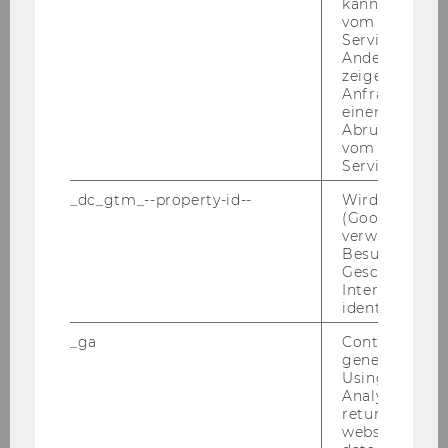
kann, um eine
vom AMP-Clie
Service abzur
Andere mögli
zeigen Opt-ou
Anfrage im G
einen Fehler 
Abrufen einer
vom AMP Clie
Service an.
WU Student*innen
_dc_gtm_--property-id--
Wird von Dou
(Google Tag 
verwendet, u
Besucher nach
Recherche
Geschlecht o
Interessen zu
identifizieren.
Beratung
_ga
Contains a r
generated use
Benützung
Using this ID
Analytics can
returning use
Literatur für Lehrveranstaltungen
website and 