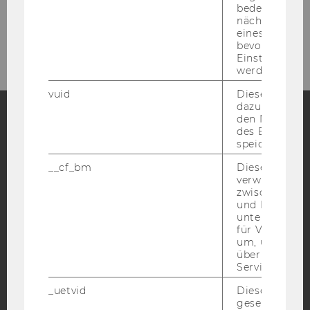
bedeutet, das
Tel:
+43 1 31336-4929
nächsten Ans
E-Mail:
entlehnung@wu.ac.at
eines Vimeo-V
bevorzugten
Einstellungen
werden.
vuid
Dieser Cookie
dazu eingeset
den Nutzungs
des Benutzers
Facebook
Instagram
Blog
speichern.
__cf_bm
Dieses Cookie
verwendet, u
zwischen Men
YouTube
Newsletter
Bluesky
und Bots zu
unterscheiden.
für Vimeo no
um, um gülti
über die Nutz
Service zu s
IMPRESSUM
_uetvid
Dieses Cookie
BARRIEREFREIHEITSERKLÄRUNG WEBSEITE
gesetzt, um d