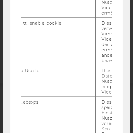
Nutzung des 
DATENSCHUTZERKLÄRUNG
Videoplayers 
ermöglichen
DATENSCHUTZERKLÄRUNG SOCIAL MEDIA
DATENSCHUTZERKLÄRUNG
_tt_enable_cookie
Dieses Cookie
STUDIENBEWERBER*INNEN UND STUDIERENDE
verwendet, u
Vimeo-
COOKIE EINSTELLUNGEN
Videoeinbett
der WU-Websi
ermöglichen 
Barrierefreiheitserklärung
andere nicht 
Webseite
bezeichnete 
afUserId
Dieses Cooki
Daten von
Nutzer*innen,
eingebettete
Videos intera
ACCREDITED BY:
_abexps
Dieses Cooki
speichert get
Einstellungen
EQUIS
AACSB
Nutzer*in, zB.
voreingestell
Sprache, Regi