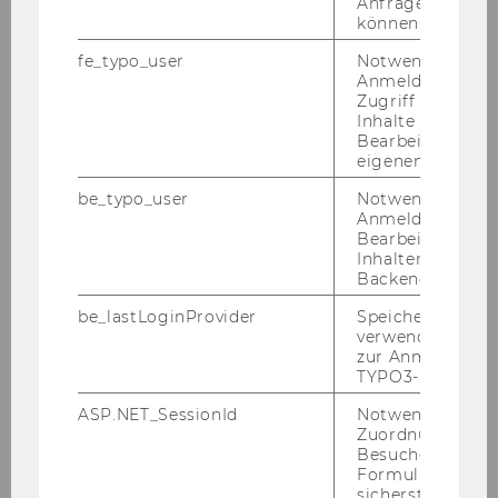
Anfrage zuordne
log.wu.ac.at
können.
3. Mel­den Sie sich mit Ihrer Bi­blio­theks­ken­
nung an.
fe_typo_user
Notwendig für d
Anmeldung und
Zugriff auf gesc
Inhalte oder zur
Bearbeitung des
eigenen Profils.
be_typo_user
Notwendig für d
Anmeldung und
Bearbeitung von
4. Kli­cken Sie in der Me­nü­leis­te ober­halb des
Inhalten im TYP
Such­schlit­zes auf Fern­lei­he.
Backend.
be_lastLoginProvider
Speichert die zul
verwendete Met
zur Anmeldung f
TYPO3-Backend.
ASP.NET_SessionId
Notwendig, um 
Zuordnung von
Besucher zu
5. Fül­len Sie das For­mu­lar aus und be­stä­ti­gen
Formulareingab
Sie die Be­stel­lung.
sicherstellen zu