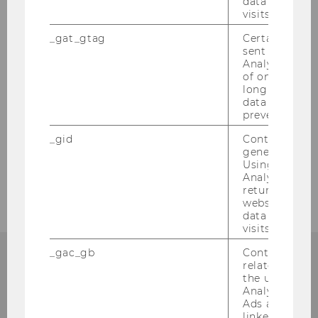
data from pre
visits.
Literaturbedarf
_gat_gtag
Certain data i
sent to Googl
Anschaffungsvorschlag
Analytics a 
of once per m
long as it is s
Fernleihe für Bücher
data transfers
prevented.
Artikelbestellung
_gid
Contains a r
generated use
Using this ID
Kontakt
Analytics can
returning use
website and 
data from pre
visits.
_gac_gb
Contains cam
related infor
the user. If G
Analytics and
Bibliotheksinformation
Ads accounts 
linked, the co