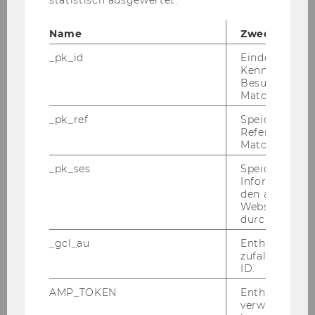
habe?
Name
Zweck
Öff­nen Sie Ihr Bi­blio­theks­kon­to und kli­cken Sie
_pk_id
Eindeutige
auf
Be­stel­lung
.
Kennzeichnun
Besuchers du
Matomo.
_pk_ref
Speicherung 
Referrers dur
Matomo.
_pk_ses
Speicherung 
Informatione
den aktuellen
Webseitenbe
durch Matom
In der Über­sicht sehen Sie die Bü­cher, die Sie
per Fern­lei­he be­stellt haben.
_gcl_au
Enthält eine
zufallsgenerie
ID.
AMP_TOKEN
Enthält ein To
verwendet we