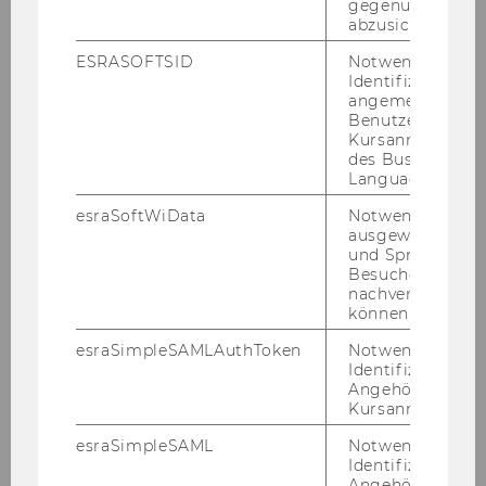
gegenüber Angri
abzusichern.
Bibliotheksinformation
ESRASOFTSID
Notwendig zur
Identifizierung 
Rechercheberatung
angemeldeten
Benutzers im
Kursanmeldung
Kurse
des Business
Language Center
Literaturverwaltung
esraSoftWiData
Notwendig um
ausgewählte Sp
E-Learning der Bibliothek
und Sprachkurse
Besuchers
nachverfolgen z
Benützung
können.
esraSimpleSAMLAuthToken
Notwendig zur
Literatur für Lehrveranstaltungen
Identifizierung 
Angehörige/r für
Kursanmeldung.
Literaturbedarf
esraSimpleSAML
Notwendig zur
Identifizierung 
Kontakt
Angehörige/r für