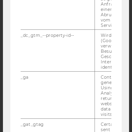
Anfrage im G
YouTube
Newsletter
Bluesky
einen Fehler 
Abrufen einer
vom AMP Clie
Service an.
_dc_gtm_--property-id--
Wird von Dou
(Google Tag 
IMPRESSUM
verwendet, u
Besucher nach
BARRIEREFREIHEITSERKLÄRUNG WEBSEITE
Geschlecht o
Interessen zu
DATENSCHUTZERKLÄRUNG
identifizieren.
DATENSCHUTZERKLÄRUNG SOCIAL MEDIA
_ga
Contains a r
DATENSCHUTZERKLÄRUNG
generated use
STUDIENBEWERBER*INNEN UND STUDIERENDE
Using this ID
Analytics can
COOKIE EINSTELLUNGEN
returning use
website and 
data from pre
Barrierefreiheitserklärung
visits.
Webseite
_gat_gtag
Certain data i
sent to Googl