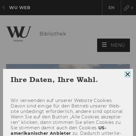
WU WEB
EN
Bibliothek
HAU
MENÜ
ÖFF
Coo
Ihre Daten, Ihre Wahl.
Con
sch
Wir ver­wen­den auf un­se­rer Web­site Coo­kies.
Davon sind ei­ni­ge für den Be­trieb un­se­rer Web­
site un­be­dingt er­for­der­lich, an­de­re sind op­tio­nal.
Wenn Sie auf den But­ton „Alle Coo­kies ak­zep­tie­
ren“ kli­cken, dann stim­men Sie allen Coo­kies zu.
Sie stim­men damit auch den Coo­kies
US-​
amerikanischer An­bie­ter
zu. Da­durch un­ter­lie­