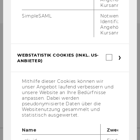
Kursanmeldung.
SimpleSAML
Notwendig zur
Identifizierung 
Angehörige/r für
Kursanmeldung.
Bibliotheksinformation
WEBSTATISTIK COOKIES (INKL. US-
Webstatis
(Fragen zur Recherche)
ANBIETER)
Cookies
(inkl.
US-
Gebäude LC - Bibliothekszentrum - Ebene
Anbieter)
Mithilfe dieser Cookies können wir
1
unser Angebot laufend verbessern und
unsere Website an Ihre Bedürfnisse
Tel:
+43 1 31336-4990
anpassen. Dabei werden
E-Mail:
bibliothek@wu.ac.at
pseudonymisierte Daten über die
Websitenutzung gesammelt und
statistisch ausgewertet.
Name
Zweck