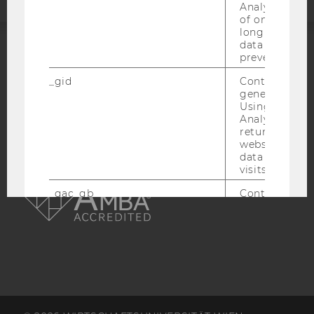
Analytics a 
of once per m
long as it is s
data transfers
prevented.
ACCREDITED BY:
_gid
Contains a r
EQUIS
AACSB
generated use
Using this ID
Analytics can
returning use
website and 
data from pre
AMBA
visits.
_gac_gb
Contains cam
related infor
the user. If G
Analytics and
Ads accounts 
linked, the co
tags on the G
website read 
cookie.