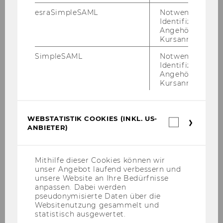
über die Fern­lei­he be­stellt
esraSimpleSAML
Notwendig zur
Identifizierung 
habe?
Angehörige/r für
Kursanmeldung.
Öff­nen Sie Ihr Bi­blio­theks­kon­to und kli­cken Sie
SimpleSAML
Notwendig zur
auf
Be­stel­lung
.
Identifizierung 
Angehörige/r für
Kursanmeldung.
WEBSTATISTIK COOKIES (INKL. US-
Webstatis
ANBIETER)
Cookies
(inkl.
US-
Anbieter)
Mithilfe dieser Cookies können wir
unser Angebot laufend verbessern und
In der Über­sicht sehen Sie die Bü­cher, die Sie
unsere Website an Ihre Bedürfnisse
per Fern­lei­he be­stellt haben.
anpassen. Dabei werden
pseudonymisierte Daten über die
Websitenutzung gesammelt und
statistisch ausgewertet.