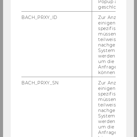
Popup ausgefüll
kön­nen, brau­chen Sie einen
Bi­blio­theks­aus­
geschlossen wur
weis
.
BACH_PRXY_ID
Zur Anzeige von
2. Öff­nen Sie den WU Ka­ta­log:
ka­ta­
einigen WU-
log.wu.ac.at
spezifischen Inh
müssen Informa
3. Mel­den Sie sich mit Ihrer Bi­blio­theks­ken­
teilweise von
nung an.
nachgelagerten
System abgefra
werden. Notwen
um die Antwort 
Anfrage zuordne
können.
BACH_PRXY_SN
Zur Anzeige von
einigen WU-
4. Kli­cken Sie in der Me­nü­leis­te ober­halb des
spezifischen Inh
müssen Informa
Such­schlit­zes auf Fern­lei­he.
teilweise von
nachgelagerten
System abgefra
werden. Notwen
um die Antwort 
Anfrage zuordne