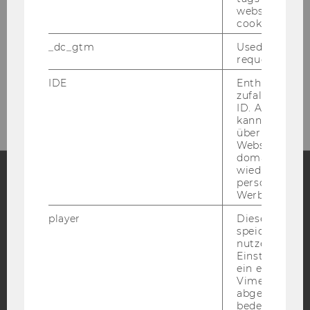
Bibliotheksausweise)
website read 
cookie.
Gebäude LC - Bibliothekszentrum - Ebene
_dc_gtm
Used to throt
1
request rate.
Tel:
+43 1 31336-4929
IDE
Enthält eine
E-Mail:
entlehnung@wu.ac.at
zufallsgenerie
ID. Anhand di
kann Google 
über verschie
Websites
domainübergr
wiedererkenn
personalisiert
Werbung auss
Facebook
Instagram
Blog
player
Dieses Cooki
speichert
nutzerspezifi
YouTube
Newsletter
Bluesky
Einstellungen
ein eingebett
Vimeo-Video
abgespielt wi
bedeutet, das