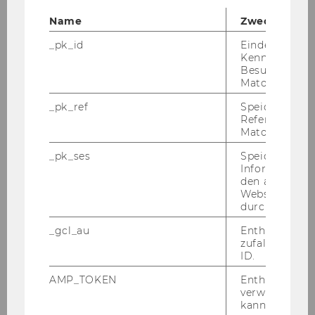
Name
Zweck
_pk_id
Eindeutige
Kennzeichnun
Besuchers du
Matomo.
_pk_ref
Speicherung 
Referrers dur
Matomo.
_pk_ses
Speicherung 
Mitarbeiter*innen
Informatione
den aktuellen
Webseitenbe
durch Matom
Recherche
_gcl_au
Enthält eine
zufallsgenerie
Beratung
ID.
AMP_TOKEN
Enthält ein To
Benützung
verwendet we
kann, um eine