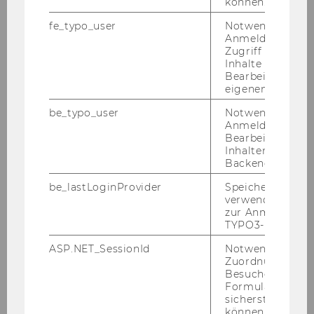
können.
fe_typo_user
Notwendig für d
Anmeldung und
5. Fül­len Sie das For­mu­lar aus und be­stä­ti­gen
Zugriff auf gesc
Sie die Be­stel­lung.
Inhalte oder zur
Bearbeitung des
eigenen Profils.
be_typo_user
Notwendig für d
Anmeldung und
Bearbeitung von
Inhalten im TYP
Backend.
be_lastLoginProvider
Speichert die zul
verwendete Met
zur Anmeldung f
TYPO3-Backend.
ASP.NET_SessionId
Notwendig, um 
Zuordnung von
Besucher zu
Formulareingab
sicherstellen zu
können.