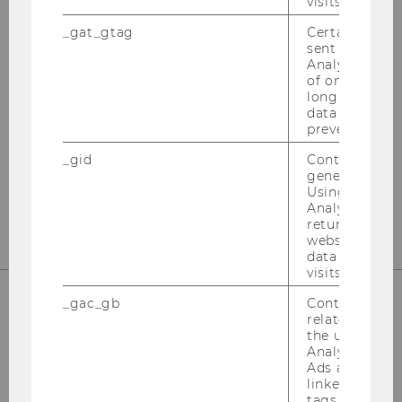
visits.
_gat_gtag
Certain data i
sent to Googl
Bibliotheksinformation
Analytics a 
(Fragen zur Recherche)
of once per m
long as it is s
data transfers
Gebäude LC - Bibliothekszentrum - Ebene
prevented.
1
_gid
Contains a r
Tel:
+43 1 31336-4990
generated use
Using this ID
E-Mail:
bibliothek@wu.ac.at
Analytics can
returning use
website and 
data from pre
visits.
_gac_gb
Contains cam
related infor
the user. If G
Bibliotheksempfang
Analytics and
Ads accounts 
(Entlehnung,
linked, the co
tags on the G