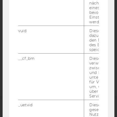
nächsten Ans
eines Vimeo-V
IMPRESSUM
bevorzugten
Einstellungen
BARRIEREFREIHEITSERKLÄRUNG WEBSEITE
werden.
DATENSCHUTZERKLÄRUNG
vuid
Dieser Cookie
DATENSCHUTZERKLÄRUNG SOCIAL MEDIA
dazu eingeset
den Nutzungs
DATENSCHUTZERKLÄRUNG
des Benutzers
STUDIENBEWERBER*INNEN UND STUDIERENDE
speichern.
COOKIE EINSTELLUNGEN
__cf_bm
Dieses Cookie
verwendet, u
zwischen Men
Barrierefreiheitserklärung
und Bots zu
Webseite
unterscheiden.
für Vimeo no
um, um gülti
über die Nutz
Service zu s
_uetvid
Dieses Cookie
gesetzt, um d
ACCREDITED BY:
Nutzung des 