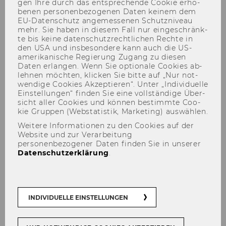
gen Ihre durch das ent­spre­chen­de Coo­kie er­ho­
be­nen per­so­nen­be­zo­ge­nen Daten kei­nem dem
EU-​Datenschutz an­ge­mes­se­nen Schutz­ni­veau
mehr. Sie haben in die­sem Fall nur ein­ge­schränk­
te bis keine da­ten­schutz­recht­li­chen Rech­te in
Zugang zu Online-Ressourcen
den USA und ins­be­son­de­re kann auch die US-​
amerikanische Re­gie­rung Zu­gang zu die­sen
Daten er­lan­gen. Wenn Sie op­tio­na­le Coo­kies ab­
leh­nen möch­ten, kli­cken Sie bitte auf „Nur not­
wen­di­ge Coo­kies Ak­zep­tie­ren“. Unter „In­di­vi­du­el­le
Ein­stel­lun­gen“ fin­den Sie eine voll­stän­di­ge Über­
sicht aller Coo­kies und kön­nen be­stimm­te Coo­
Am WU Campus
kie Grup­pen (Web­sta­tis­tik, Mar­ke­ting) aus­wäh­len.
Weitere Informationen zu den Cookies auf der
Externe
An den PCs in den Bibliotheken
Website und zur Verarbeitung
Bibliothek
personenbezogener Daten finden Sie in unserer
snutzer*in
Für Angehörige einer an
Datenschutzerklärung
.
nen
eduroam
teilnehmenden
Organisation
mit dem eigenen
Computer über
eduroam
.
INDIVIDUELLE EINSTELLUNGEN
Außerhalb des WU Campus