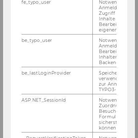
fe_typo_user
Notwendig für d
dar­aus er­wach­sen­den Kos­ten und Scha­den­er­
Anmeldung und
Zugriff auf gesc
satz­zah­lun­gen und müs­sen diese er­set­zen.
Inhalte oder zur
Bearbeitung des
Aus li­zenz­recht­li­chen Grün­den sind be­stimm­te
eigenen Profils.
An­ge­bo­te nur für WU-​Angehörige oder zu ein­
ge­schränk­ten Be­din­gun­gen, z.B. nur in der Bi­
be_typo_user
Notwendig für d
Anmeldung und
blio­thek, zu­gäng­lich.
Bearbeitung von
Inhalten im TYP
Backend.
be_lastLoginProvider
Speichert die zul
verwendete Met
zur Anmeldung f
Externe Nutzer*innen
TYPO3-Backend.
ASP.NET_SessionId
Notwendig, um 
Zuordnung von
Recherche
Besucher zu
Formulareingab
sicherstellen zu
Beratung
können.