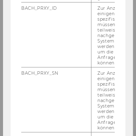
schließ­lich für Stu­di­um, For­schung und Lehre
BACH_PRXY_ID
Zur Anzeige von
an der WU sowie für den pri­va­ten Ge­brauch
einigen WU-
zur Ver­fü­gung. Die Ver­wen­dung durch und
spezifischen Inh
Wei­ter­ga­be an Drit­te, die kom­mer­zi­el­le Nut­
müssen Informa
teilweise von
zung, sys­te­ma­ti­sches und ma­schi­nel­les Her­un­
nachgelagerten
ter­la­den sowie das Wie­der­ver­öf­fent­li­chen von
System abgefra
In­hal­ten sind in jedem Fall ver­bo­ten. Drit­te
werden. Notwen
um die Antwort 
sind auch ex­ter­ne Platt­for­men, ins­be­son­de­re
Anfrage zuordne
Künstliche-​Intelligenz-Systeme, bei denen die
können.
Spei­che­rung und zu­künf­ti­ge Nut­zung der In­
BACH_PRXY_SN
Zur Anzeige von
hal­te durch Drit­te er­mög­licht wird.
einigen WU-
spezifischen Inh
Im Fall einer Zu­wi­der­hand­lung ist die WU be­
müssen Informa
rech­tigt, die Kon­takt­da­ten der be­tref­fen­den
teilweise von
Nut­zer*innen an Ver­trags­part­ner*innen wei­ter
nachgelagerten
System abgefra
zu geben bzw. den Zu­gang zu elek­tro­ni­schen
werden. Notwen
Res­sour­cen zu sper­ren. Wird die WU wegen
um die Antwort 
einer durch Be­nut­zer*innen ver­ur­sach­ten Ver­
Anfrage zuordne
können.
let­zung von Rech­ten Drit­ter in An­spruch ge­
nom­men, haf­ten diese Be­nut­zer*innen für alle