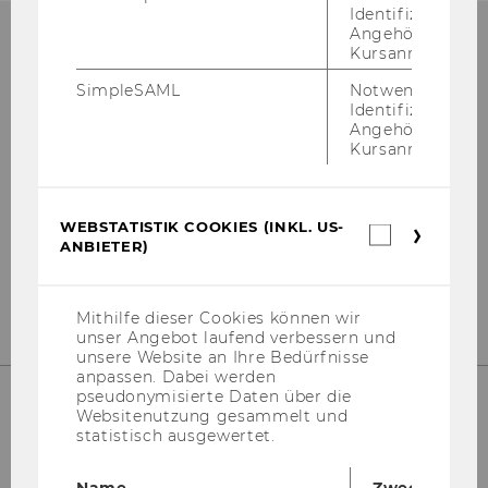
Identifizierung 
Angehörige/r für
Kursanmeldung.
SimpleSAML
Notwendig zur
Bibliotheksinformation
Identifizierung 
Angehörige/r für
(Fragen zur Recherche)
Kursanmeldung.
Gebäude LC - Bibliothekszentrum - Ebene
1
WEBSTATISTIK COOKIES (INKL. US-
Webstatis
ANBIETER)
Tel:
+43 1 31336-4990
Cookies
(inkl.
E-Mail:
bibliothek@wu.ac.at
US-
Anbieter)
Mithilfe dieser Cookies können wir
unser Angebot laufend verbessern und
unsere Website an Ihre Bedürfnisse
anpassen. Dabei werden
pseudonymisierte Daten über die
Websitenutzung gesammelt und
statistisch ausgewertet.
Bibliotheksempfang