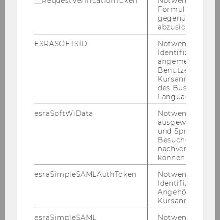
__RequestVerificationToken
Notwendig, um 
Benützung
Formulareingab
gegenüber Angri
abzusichern.
Bibliotheksausweis
ESRASOFTSID
Notwendig zur
Identifizierung 
Entlehnung
angemeldeten
Benutzers im
Bibliothekskonto
Kursanmeldung
des Business
Language Center
Lernort Bibliothek
esraSoftWiData
Notwendig um
Zugang zu Online-Ressourcen
ausgewählte Sp
und Sprachkurse
Besuchers
nachverfolgen z
Literaturbedarf
können.
esraSimpleSAMLAuthToken
Notwendig zur
Kontakt
Identifizierung 
Angehörige/r für
Kursanmeldung.
esraSimpleSAML
Notwendig zur