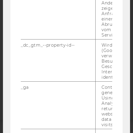
Andere mögli
zeigen Opt-ou
Anfrage im G
einen Fehler 
IMPRESSUM
Abrufen einer
vom AMP Clie
BARRIEREFREIHEITSERKLÄRUNG WEBSEITE
Service an.
DATENSCHUTZERKLÄRUNG
_dc_gtm_--property-id--
Wird von Dou
DATENSCHUTZERKLÄRUNG SOCIAL MEDIA
(Google Tag 
verwendet, u
DATENSCHUTZERKLÄRUNG
Besucher nach
STUDIENBEWERBER*INNEN UND STUDIERENDE
Geschlecht o
Interessen zu
COOKIE EINSTELLUNGEN
identifizieren.
_ga
Contains a r
Barrierefreiheitserklärung
generated use
Webseite
Using this ID
Analytics can
returning use
website and 
data from pre
visits.