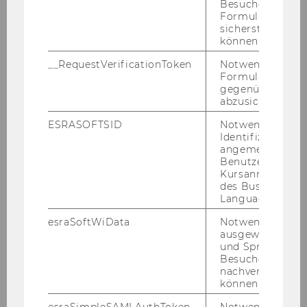
Besucher zu
Formulareingab
sicherstellen zu
können.
__RequestVerificationToken
Notwendig, um 
Formulareingab
gegenüber Angri
abzusichern.
ESRASOFTSID
Notwendig zur
Identifizierung 
angemeldeten
Benutzers im
Kursanmeldung
des Business
Language Center
esraSoftWiData
Notwendig um
ausgewählte Sp
und Sprachkurse
Besuchers
nachverfolgen z
können.
esraSimpleSAMLAuthToken
Notwendig zur