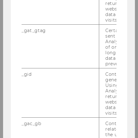
returning use
website and 
Finance Area
data from pre
visits.
Terminal reservieren
_gat_gtag
Certain data i
sent to Googl
Analytics a 
of once per m
Bibliothekskataloge
long as it is s
data transfers
prevented.
Zeitschriftenverzeichnisse
_gid
Contains a r
generated use
WU Abschlussarbeiten
Using this ID
Analytics can
WU Forschungsoutput
returning use
website and 
data from pre
Zugang zu Online-Ressourcen
visits.
_gac_gb
Contains cam
Sondersammlungen
related infor
the user. If G