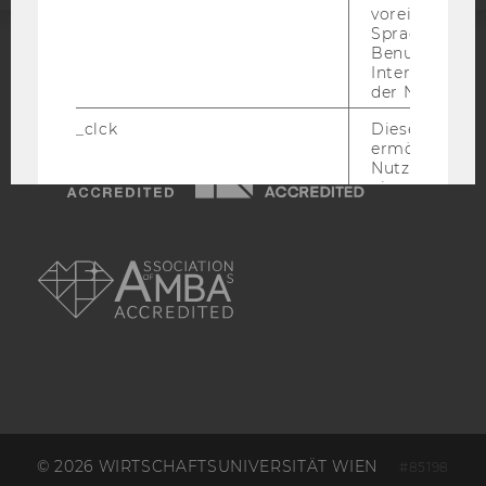
voreingestell
Sprache, Regi
Benutzernam
Interaktionsd
ACCREDITED BY:
der Nutzer*in
EQUIS
AACSB
_clck
Dieses Cooki
ermöglicht di
Nutzung des
eingebettete
Video Players
AMBA
has_logged_in
Dieses Cooki
speichert
Anmeldeinfo
und ob sich de
Nutzer*in jem
angemeldet h
language
Dieses Cooki
sich die
Spracheinstel
der Nutzer*in
sichergestellt
© 2026 WIRTSCHAFTSUNIVERSITÄT WIEN
#85198
Vimeo in der