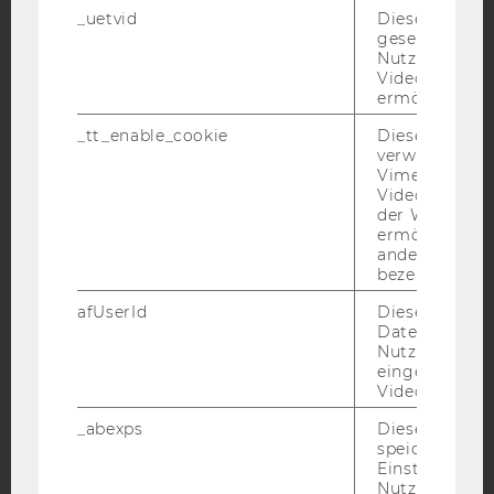
YouTube
Newsletter
Bluesky
_uetvid
Dieses Cookie
gesetzt, um d
Nutzung des 
Videoplayers 
ermöglichen
_tt_enable_cookie
Dieses Cookie
IMPRESSUM
verwendet, u
Vimeo-
BARRIEREFREIHEITSERKLÄRUNG WEBSEITE
Videoeinbett
DATENSCHUTZERKLÄRUNG
der WU-Websi
ermöglichen 
DATENSCHUTZERKLÄRUNG SOCIAL MEDIA
andere nicht 
bezeichnete 
DATENSCHUTZERKLÄRUNG
STUDIENBEWERBER*INNEN UND STUDIERENDE
afUserId
Dieses Cooki
COOKIE EINSTELLUNGEN
Daten von
Nutzer*innen,
eingebettete
Barrierefreiheitserklärung
Videos intera
Webseite
_abexps
Dieses Cooki
speichert get
Einstellungen
Nutzer*in, zB.