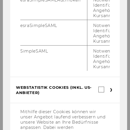
Identifizierung 
Angehörige/r für
Kursanmeldung.
esraSimpleSAML
Notwendig zur
Identifizierung 
Angehörige/r für
Kursanmeldung.
SimpleSAML
Notwendig zur
Identifizierung 
Angehörige/r für
Kursanmeldung.
Information & Handbücher
WEBSTATISTIK COOKIES (INKL. US-
Bloom­berg
Webstatis
ANBIETER)
Cookies
LSEG Workspace User Gui­des sind am
(inkl.
US-
Desk­top der Workspace Ter­mi­nals hin­
Anbieter)
Mithilfe dieser Cookies können wir
ter­legt
unser Angebot laufend verbessern und
unsere Website an Ihre Bedürfnisse
anpassen. Dabei werden