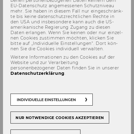
be­nen per­so­nen­be­zo­ge­nen Daten kei­nem dem
EU-​Datenschutz an­ge­mes­se­nen Schutz­ni­veau
mehr. Sie haben in die­sem Fall nur ein­ge­schränk­
te bis keine da­ten­schutz­recht­li­chen Rech­te in
den USA und ins­be­son­de­re kann auch die US-​
Online-Appendices
amerikanische Re­gie­rung Zu­gang zu die­sen
Daten er­lan­gen. Wenn Sie kei­nen oder nur ein­zel­
nen Coo­kies zu­stim­men möch­ten, kli­cken Sie
bitte auf „In­di­vi­du­el­le Ein­stel­lun­gen“. Dort kön­
nen Sie die Coo­kies in­di­vi­du­ell ver­wal­ten.
Weitere Informationen zu den Cookies auf der
On­line Ap­pen­dix Jour­nal of In­
Website und zur Verarbeitung
ter­na­tio­nal Eco­no­mic Law
personenbezogener Daten finden Sie in unserer
Datenschutzerklärung
.
2021
INDIVIDUELLE EINSTELLUNGEN
NUR NOTWENDIGE COOKIES AKZEPTIEREN