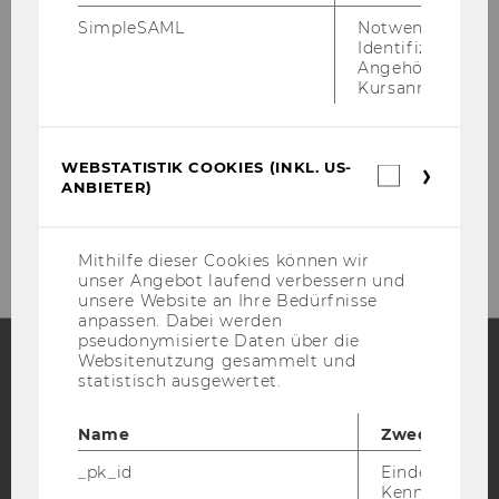
WU
SimpleSAML
Notwendig zur
Wirt­schafts­uni­ver­si­tät Wien
Identifizierung 
Angehörige/r für
Vi­en­na Uni­ver­si­ty of Eco­no­mics and Busi­
Kursanmeldung.
ness
st
Buil­ding D4, 1
floor, Room 1.006
WEBSTATISTIK COOKIES (INKL. US-
Webstatis
Welt­han­dels­platz 1
ANBIETER)
Cookies
(inkl.
A-​1020 Vi­en­na
US-
Anbieter)
Mithilfe dieser Cookies können wir
unser Angebot laufend verbessern und
unsere Website an Ihre Bedürfnisse
anpassen. Dabei werden
pseudonymisierte Daten über die
Websitenutzung gesammelt und
statistisch ausgewertet.
Facebook
Instagram
Blog
Name
Zweck
_pk_id
Eindeutige
YouTube
Newsletter
Bluesky
Kennzeichnun