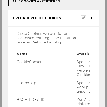
ALLE COOKIES AKZEPTIEREN
Erforderl
ERFORDERLICHE COOKIES
Cookies
Online_Appendix_Arbitration_and_
Diese Cookies werden für eine
technisch reibungslose Funktion
Crisis_JIEL_2021.pdf
unserer Website benötigt.
Name
Zweck
DOWNLOAD
(
PDF
, 1.70 MB)
CookieConsent
Speichert Ihre
Einwilligung zur
Verwendung vo
Cookies.
site-popup
Speichert ob ein
Popup ausgefüll
In­vest­ment po­li­cy re­form
geschlossen wur
China - Eco­no­mics of Tran­si­ti­
BACH_PRXY_ID
Zur Anzeige von
einigen WU-
on and In­sti­tu­tio­nal Chan­ge