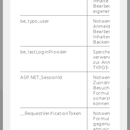
Inhalte oder zur
Bearbeitung des
eigenen Profils.
be_typo_user
Notwendig für d
Anmeldung und
Bearbeitung von
Inhalten im TYP
Christian Bellak
Backend.
be_lastLoginProvider
Speichert die zul
verwendete Met
zur Anmeldung f
Online-Appendices
TYPO3-Backend.
ASP.NET_SessionId
Notwendig, um 
Zuordnung von
Besucher zu
Formulareingab
sicherstellen zu
können.
CONTACT
__RequestVerificationToken
Notwendig, um 
Formulareingab
gegenüber Angri
abzusichern.