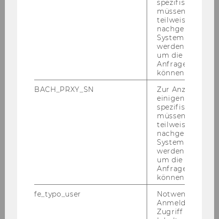
spezifischen Inh
müssen Informa
teilweise von
nachgelagerten
System abgefra
werden. Notwen
um die Antwort 
Anfrage zuordne
können.
BACH_PRXY_SN
Zur Anzeige von
einigen WU-
spezifischen Inh
müssen Informa
teilweise von
Online_Appendix_Reforming_Inter
nachgelagerten
national_Investment_Agreements
System abgefra
werden. Notwen
__Econ_of_Transition.pdf
um die Antwort 
Anfrage zuordne
können.
DOWNLOAD
fe_typo_user
Notwendig für d
(
PDF
, 456 KB)
Anmeldung und
Zugriff auf gesc