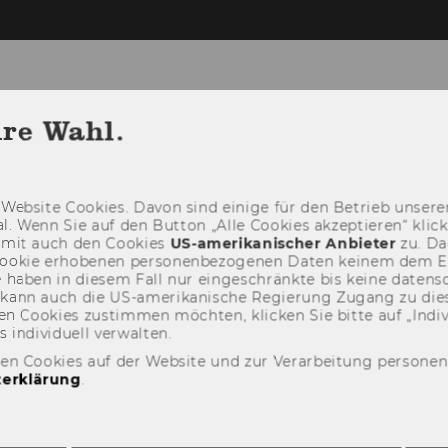
hre Wahl.
Web­site Coo­kies. Davon sind ei­ni­ge für den Be­trieb un­se­rer
­nal. Wenn Sie auf den But­ton „Alle Coo­kies ak­zep­tie­ren“ kli
damit auch den Coo­kies
US-​amerikanischer An­bie­ter
zu. Da­
oo­kie er­ho­be­nen per­so­nen­be­zo­ge­nen Daten kei­nem dem 
haben in die­sem Fall nur ein­ge­schränk­te bis keine da­ten­sc
e kann auch die US-​amerikanische Re­gie­rung Zu­gang zu die
n Coo­kies zu­stim­men möch­ten, kli­cken Sie bitte auf „In­di­vi­d
n­di­vi­du­ell ver­wal­ten.
den Cookies auf der Website und zur Verarbeitung persone
erklärung
.