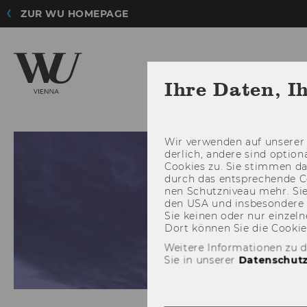
ZUR WU HOMEPAGE
Ihre Daten, I
Wir ver­wen­den auf un­se­rer 
der­lich, an­de­re sind op­tio
Coo­kies zu. Sie stim­men 
durch das ent­spre­chen­de C
nen Schutz­ni­veau mehr. Sie 
den USA und ins­be­son­de­r
Sie kei­nen oder nur ein­zel­ne
Dort kön­nen Sie die Coo­kies i
Weitere Informationen zu 
Sie in unserer
Datenschutz