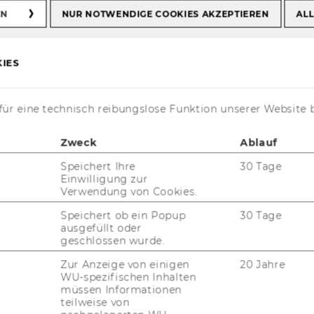
EN
NUR NOTWENDIGE COOKIES AKZEPTIEREN
ALL
IES
 Kohlenberger erhält
ür eine technisch reibungslose Funktion unserer Website 
akfeh Preis
Zweck
Ablauf
Speichert Ihre
30 Tage
Einwilligung zur
Verwendung von Cookies.
Speichert ob ein Popup
30 Tage
ausgefüllt oder
geschlossen wurde.
Zur Anzeige von einigen
20 Jahre
WU-spezifischen Inhalten
müssen Informationen
teilweise von
der Wis­sen­schaf­ten (Wien, am 09.09.2024) –