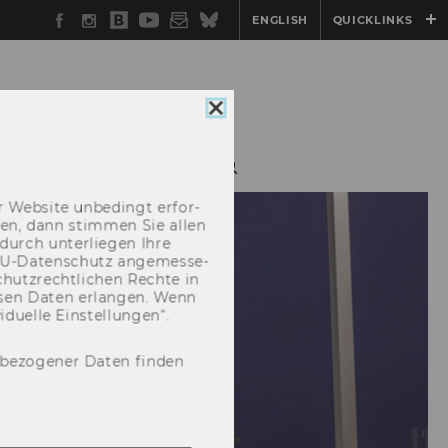
Facebook
Instagram
WU
YouTube
Newsletter
Bluesky
ENGLISH
QUICKLINKS
Blog
Cookie
Consent
schließen
 Web­site un­be­dingt er­for­
­cken, dann stim­men Sie allen
durch un­ter­lie­gen Ihre
EU-​Datenschutz an­ge­mes­se­
hutz­recht­li­chen Rech­te in
­sen Daten er­lan­gen. Wenn
u­el­le Ein­stel­lun­gen“.
nbezogener Daten finden