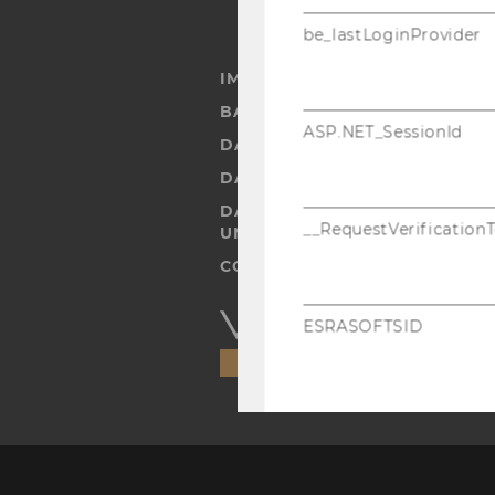
be_lastLoginProvider
IMPRESSUM
BARRIEREFREIHEITSERKLÄRUN
ASP.NET_SessionId
DATENSCHUTZERKLÄRUNG
DATENSCHUTZERKLÄRUNG SOC
DATENSCHUTZERKLÄRUNG ST
__RequestVerification
UND STUDIERENDE
COOKIE EINSTELLUNGEN
Barrierefreiheitserklärung
ESRASOFTSID
Webseite
esraSoftWiData