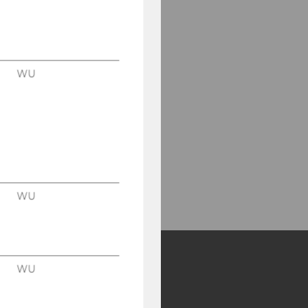
WU
WU
WU
Y:
SB
AMBA