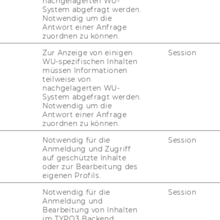
nachgelagerten WU-
 Na­tio­nal­rats­prä­si­den­ten Mag. Wolf­gang
System abgefragt werden.
Notwendig um die
t­zi­ge Pri­vat­stif­tung Anas Schak­feh (GPAS)
Antwort einer Anfrage
zum ers­ten Mal den „Anas Schak­feh Preis“.
zuordnen zu können.
t-​ und einer Son­der­ka­te­go­rie ver­lie­hen.
Zur Anzeige von einigen
Session
e um Men­schen­rech­te, De­mo­kra­tie und För­
WU-spezifischen Inhalten
keit“ wurde
Dr.in Ju­dith Koh­len­ber­ger
aus­
müssen Informationen
teilweise von
nachgelagerten WU-
ink
.
System abgefragt werden.
Notwendig um die
Antwort einer Anfrage
zuordnen zu können.
Notwendig für die
Session
Anmeldung und Zugriff
auf geschützte Inhalte
oder zur Bearbeitung des
eigenen Profils.
Notwendig für die
Session
uTube
Newsletter
Bluesky
Anmeldung und
ACCREDITED B
Bearbeitung von Inhalten
EQUIS
AAC
im TYPO3 Backend.