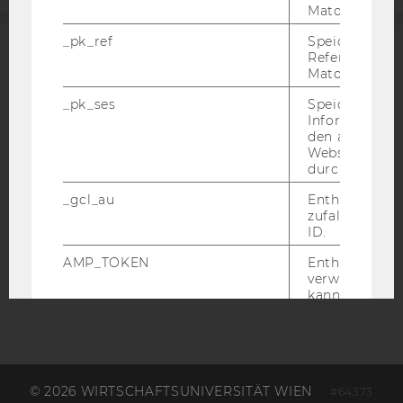
Matomo.
_pk_ref
Speicherung 
Referrers dur
ACCREDITED BY:
Matomo.
EQUIS
AACSB
_pk_ses
Speicherung 
Informatione
den aktuellen
Webseitenbe
durch Matom
_gcl_au
Enthält eine
AMBA
zufallsgenerie
ID.
AMP_TOKEN
Enthält ein To
verwendet we
kann, um eine
vom AMP-Clie
Service abzur
Andere mögli
zeigen Opt-ou
Anfrage im G
© 2026 WIRTSCHAFTSUNIVERSITÄT WIEN
einen Fehler 
#64373