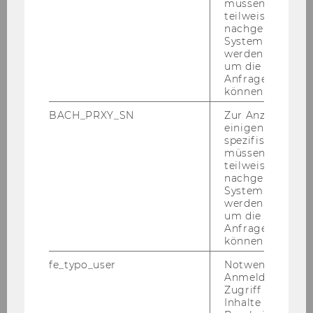
müssen Informa
ge­mel­det.
teilweise von
nachgelagerten
System abgefra
werden. Notwen
um die Antwort 
Anfrage zuordne
können.
Datenbanken
BACH_PRXY_SN
Zur Anzeige von
einigen WU-
spezifischen Inh
Übersicht
müssen Informa
teilweise von
nachgelagerten
Meistgenutzte Datenbanken
System abgefra
werden. Notwen
um die Antwort 
Neue Datenbanken & Testzugänge
Anfrage zuordne
können.
Auswahl von Datenbanken
fe_typo_user
Notwendig für d
Anmeldung und
Zugriff auf gesc
A-Z Liste der Datenbanken
Inhalte oder zur