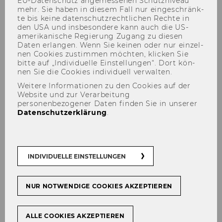
EU-​Datenschutz an­ge­mes­se­nen Schutz­ni­veau
mehr. Sie haben in die­sem Fall nur ein­ge­schränk­
te bis keine da­ten­schutz­recht­li­chen Rech­te in
den USA und ins­be­son­de­re kann auch die US-​
amerikanische Re­gie­rung Zu­gang zu die­sen
Daten er­lan­gen. Wenn Sie kei­nen oder nur ein­zel­
Lexis 360
nen Coo­kies zu­stim­men möch­ten, kli­cken Sie
bitte auf „In­di­vi­du­el­le Ein­stel­lun­gen“. Dort kön­
nen Sie die Coo­kies in­di­vi­du­ell ver­wal­ten.
Weitere Informationen zu den Cookies auf der
Website und zur Verarbeitung
Zu­griff
personenbezogener Daten finden Sie in unserer
Datenschutzerklärung
.
Lexis 360 ist nur für WU Stu­dent*innen und
WU Mit­ar­bei­ter*innen nach per­so­na­li­sier­ter
An­mel­dung zu­gäng­lich (inkl. Fern­zu­griff). Für
Stu­dent*innen gilt ein Limit von 100 Do­ku­
INDIVIDUELLE EINSTELLUNGEN
ment­auf­ru­fen pro Woche.
NUR NOTWENDIGE COOKIES AKZEPTIEREN
An­mel­dung bei Lexis 360
ALLE COOKIES AKZEPTIEREN