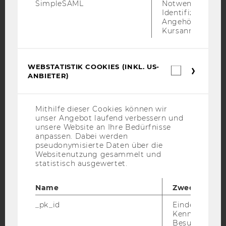
SimpleSAML
Notwendig zur
YouTube
Newsletter
Bluesky
Identifizierung 
Angehörige/r für
Kursanmeldung.
WEBSTATISTIK COOKIES (INKL. US-
IMPRESSUM
Webstatis
ANBIETER)
Cookies
BARRIEREFREIHEITSERKLÄRUNG WEBSEITE
(inkl.
US-
DATENSCHUTZERKLÄRUNG
Anbieter)
Mithilfe dieser Cookies können wir
DATENSCHUTZERKLÄRUNG SOCIAL MEDIA
unser Angebot laufend verbessern und
unsere Website an Ihre Bedürfnisse
DATENSCHUTZERKLÄRUNG
anpassen. Dabei werden
STUDIENBEWERBER*INNEN UND STUDIERENDE
pseudonymisierte Daten über die
COOKIE EINSTELLUNGEN
Websitenutzung gesammelt und
statistisch ausgewertet.
Barrierefreiheitserklärung
Name
Zweck
Webseite
_pk_id
Eindeutige
Kennzeichnun
Besuchers du