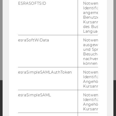
ESRASOFTSID
Notwendig zur
Identifizierung 
Bibliotheksempfang
angemeldeten
(Entlehnung,
Benutzers im
Kursanmeldung
Bibliotheksausweise)
des Business
Language Center
Gebäude LC - Bibliothekszentrum - Ebene
esraSoftWiData
Notwendig um
1
ausgewählte Sp
und Sprachkurse
Tel:
+43 1 31336-4929
Besuchers
E-Mail:
entlehnung@wu.ac.at
nachverfolgen z
können.
esraSimpleSAMLAuthToken
Notwendig zur
Identifizierung 
Angehörige/r für
Kursanmeldung.
esraSimpleSAML
Notwendig zur
Facebook
Instagram
Blog
Identifizierung 
Angehörige/r für
Kursanmeldung.