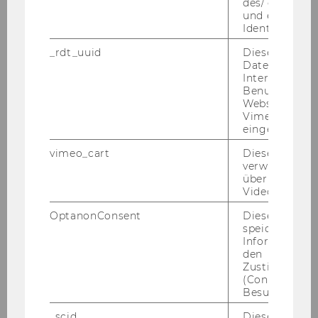
des/ der Benu
und einen per
Sozioökonomie
Identifikatio
_rdt_uuid
Dieses Cooki
Steuern und Rechnungslegung
Daten über di
Interaktionen
Benutzer*inne
Wirtschaftsrecht
Websites, auf
Vimeo-Video
eingebettet is
Wirtschaftspädagogik
vimeo_cart
Dieses Cookie
verwendet, u
International Management / CEMS
überprüfen, wi
Video abgespi
Marketing
OptanonConsent
Dieses Cooki
speichert
Informatione
Quantitative Finance
den
Zustimmungs
Socio-Ecological Economics and Policy
(Consent) ein
Besuchers.
Strategy, Innovation and Management Control
_scid
Dieses Cookie