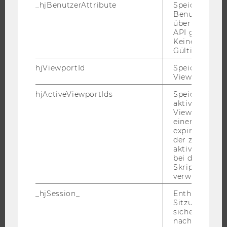
WIRTSCHAFT UND GESELLSCHAFT
_hjBenutzerAttribute
Speichert
Benutzerattri
CAMPUS
über die Hotja
API gesendet
NEWS
Keine explizit
EVENTS ARCHIV
Gültigkeitsda
EVENTS
hjViewportId
Speichert Ben
Viewport-Deta
WU FOUNDATION
hjActiveViewportIds
Speichert die
aktiven Benut
Viewports. Sp
einen
JOBS
expirationTi
der zur Valid
JOBS
aktiver Ansic
JOBPORTAL
bei der
Skriptinitiali
RESEARCH CAREER
verwendet wir
WELCOME SERVICES
_hjSession_
Enthält die ak
JOBS MIT WU-STUDIUM
Sitzungsdaten.
sicher, dass
KARRIEREKONTAKTE AN DER WU
nachfolgende