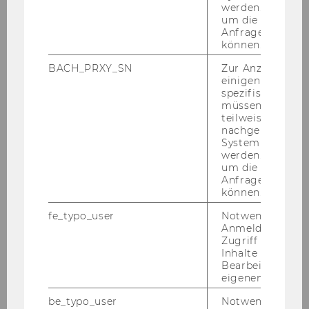
17. November 2023
werden. Notwen
um die Antwort 
Female Leadership Summit in Wien
Anfrage zuordne
können.
Am 17. No­vem­ber 2023 fand der Fe­ma­le Lea­der­
ship Sum­mit in Wien statt! Un­se­re Mit­ar­bei­te­
BACH_PRXY_SN
Zur Anzeige von
rin Maria Yo­ve­s­ka war vor Ort und konn­te viele
einigen WU-
spezifischen Inh
wich­ti­ge Ein­bli­cke zum Thema Gen­der Equa­li­ty
müssen Informa
in Füh­rungs­po­si­tio­nen…
teilweise von
nachgelagerten
System abgefra
werden. Notwen
um die Antwort 
Anfrage zuordne
können.
fe_typo_user
Notwendig für d
Anmeldung und
Zugriff auf gesc
Inhalte oder zur
Bearbeitung des
eigenen Profils.
be_typo_user
Notwendig für d