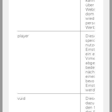
mark Group für einen…
kann Google 
über verschie
Websites
domainübergr
wiedererkenn
personalisiert
Werbung auss
player
Dieses Cooki
speichert
nutzerspezifi
Einstellungen
ein eingebett
Vimeo-Video
abgespielt wi
bedeutet, das
nächsten Ans
08. Mai 2022
eines Vimeo-V
2. ExInt-Cercle 2022:
bevorzugten
Unternehmenspräsentation und "Meet
Einstellungen
and Greet" mit österreichischen
werden.
Kreditversicherern
vuid
Dieser Cookie
Am 2. Mai 2022 durf­ten wir groß­ar­ti­ge Ex­per­ten
dazu eingeset
den Nutzungs
und Ex­per­tin­nen von drei un­ter­schied­li­chen