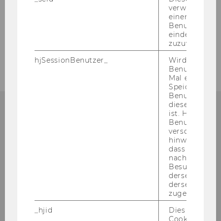
verwendet, u
einem/einer
Supply Chain Management
Benutzer*in e
eindeutige ID
zuzuweisen
Master's Program Economics Students
hjSessionBenutzer_
Wird gesetzt,
Benutzer zum
Mal eine Seite
Speichert die 
Benutzer-ID, d
diese Seite e
ist. Hotjar ver
Benutzer nich
ORGANISATORISCHES ZUM
verschiedene
MASTERSTUDIUM?
hinweg.Stellt 
dass Daten v
nachfolgende
Besuchen auf
derselben We
derselben Ben
Alle or­ga­ni­sa­to­ri­schen Infos rund um Ihr
zugeordnet w
Mas­ter­stu­di­um fin­den Sie im Mas­ter­gui­de!
_hjid
Dies ist ein al
Cookie, das wi