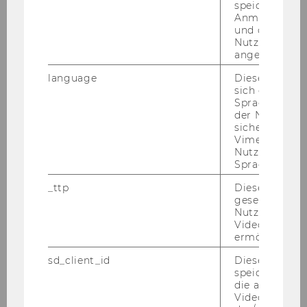
speichert
Export- und
Anmeldeinfo
Internationalisierungsmanagement
und ob sich de
Nutzer*in jem
angemeldet h
Aktuelles
language
Dieses Cooki
sich die
Studienaufbau & -inhalte
Spracheinstel
der Nutzer*in
sichergestellt
Assessmentphase
Vimeo in der
Nutzer ausge
Auslandssemester
Sprache ersch
_ttp
Dieser Cookie
Masterarbeit
gesetzt, um d
Nutzung des 
Jobangebote
Videoplayers 
ermöglichen
sd_client_id
Dieses Cooki
Finanzwirtschaft und Rechnungswesen
speichert Dat
die aktuellen
Management
Videoeinstell