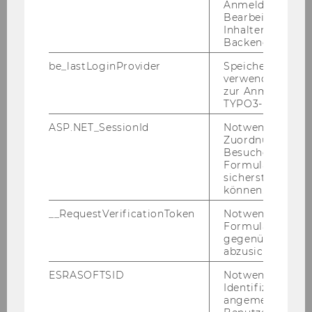
Anmeldung und
Bearbeitung von
16. November 2023
Inhalten im TYP
ExInt-Sponsion 2023
Backend.
Am 16. No­vem­ber 2023 um 17:00 Uhr fand im
be_lastLoginProvider
Speichert die zul
verwendete Met
Fest­saal 1 die Spon­si­on für für alle ExInt Ab­sol­
zur Anmeldung f
vent*innen des Jahr­gangs 2021 statt!Wir möch­
TYPO3-Backend.
ten allen Ab­sol­vie­ren­den herz­lich zu ihrem er­
ASP.NET_SessionId
Notwendig, um 
folg­rei­chen…
Zuordnung von
Besucher zu
Formulareingab
sicherstellen zu
können.
__RequestVerificationToken
Notwendig, um 
Formulareingab
gegenüber Angri
abzusichern.
ESRASOFTSID
Notwendig zur
Identifizierung 
angemeldeten