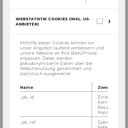
WEBSTATISTIK COOKIES (INKL. US-
Webstatis
ANBIETER)
Cookies
10. Oktober 2023
(inkl.
Gratulation an Constantin Lackinger für
US-
die Einladung zur EIBA-Konferenz
Anbieter)
Mithilfe dieser Cookies können wir
unser Angebot laufend verbessern und
Gra­tu­la­ti­on an Con­stan­tin Lack­in­ger für die Ein­
unsere Website an Ihre Bedürfnisse
la­dung zur EIBA-​Konferenz!Con­stan­tin hat mit
anpassen. Dabei werden
pseudonymisierte Daten über die
der Un­ter­stüt­zung von Prof. Jakob Müll­ner ein
Websitenutzung gesammelt und
Working Paper aus sei­ner Mas­ter­ar­beit mit
statistisch ausgewertet.
dem Titel „Alone or…
Name
Zweck
_pk_id
Eindeutige
Kennzeichnun
Besuchers du
Matomo.
_pk_ref
Speicherung 
Referrers dur