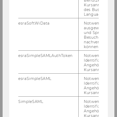
Benutzers im
Kursanmeldung
des Business
Language Center
03. November 2023
Kick-Off des neuen ExInt-Jahrgangs
esraSoftWiData
Notwendig um
ausgewählte Sp
2023
und Sprachkurse
Am 03. No­vem­ber 2023 fand im ExInt-​
Besuchers
nachverfolgen z
Masterprogramm die Kick-​off-Veranstaltung
können.
un­se­res neuen Jahr­gangs 2023 statt. Neben
esraSimpleSAMLAuthToken
Notwendig zur
wich­ti­gen or­ga­ni­sa­to­ri­schen In­for­ma­tio­nen
Identifizierung 
(Pro­gramm­ma­nage­ment, In­ter­na­tio­nal…
Angehörige/r für
Kursanmeldung.
esraSimpleSAML
Notwendig zur
Identifizierung 
Angehörige/r für
Kursanmeldung.
SimpleSAML
Notwendig zur
Identifizierung 
Angehörige/r für
Kursanmeldung.