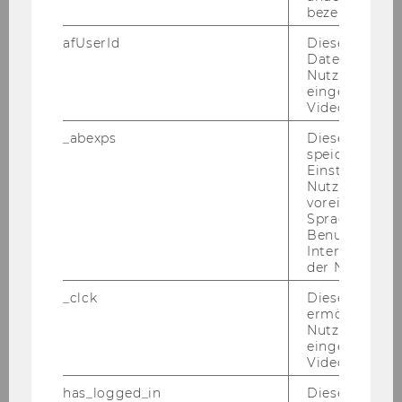
bezeichnete 
MEHR ER­FAH­REN
afUserId
Dieses Cooki
Daten von
Nutzer*innen,
eingebettete
Videos intera
Kar­rie­re
_abexps
Dieses Cooki
speichert get
Ak­tu­el­le Job­an­ge­bo­te für Ihren Be­reich.
Einstellungen
Nutzer*in, zB.
voreingestell
ZBP JOB­BÖR­SE
Sprache, Regi
Benutzernam
Interaktionsd
der Nutzer*in
_clck
Dieses Cooki
ermöglicht di
Nutzung des
eingebettete
Master
Video Players
has_logged_in
Dieses Cooki