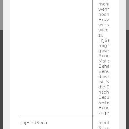
mehr setzen, 
ZUM MAS­TER­GUI­DE
wenn ein Benu
noch in sein
Browser hat,
wir seinen We
wiederverwen
zu
_hjSessionUser
migrieren. Wi
STUDIUM
gesetzt, wenn
Benutzer zum
Mal eine Seite
WARUM WU?
Behält die Hot
BACHELOR
Benutzer-ID be
diese Seite e
MASTER
ist. Stellt sic
DOKTORAT / PHD
die Daten von
nachfolgende
EXECUTIVE EDUCATION
Besuchen der
Seite derselb
BEWERBUNG UND ZULASSUNG
Benutzer-ID
INFORMATIONEN FÜR STUDIERENDE
zugeordnet w
INTERNATIONALE UND INCOMING EXCHANGE STUDIERENDE
_hjFirstSeen
Identifiziert d
Sitzung eines
ANGEBOTE FÜR SCHULEN UND STUDIENINTERESSIERTE