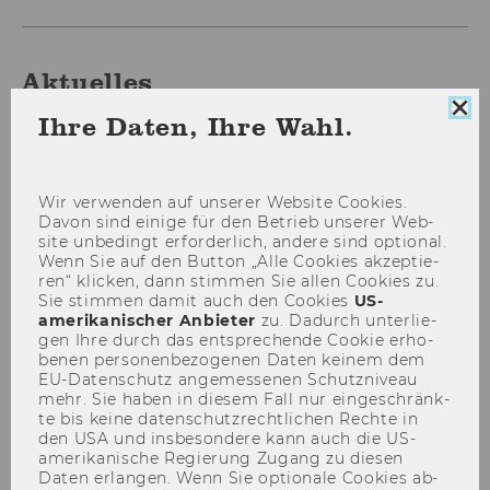
Aktuelles
Coo
Ihre Daten, Ihre Wahl.
Con
sch
Wir ver­wen­den auf un­se­rer Web­site Coo­kies.
Davon sind ei­ni­ge für den Be­trieb un­se­rer Web­
site un­be­dingt er­for­der­lich, an­de­re sind op­tio­nal.
Wenn Sie auf den But­ton „Alle Coo­kies ak­zep­tie­
ren“ kli­cken, dann stim­men Sie allen Coo­kies zu.
Sie stim­men damit auch den Coo­kies
US-​
amerikanischer An­bie­ter
zu. Da­durch un­ter­lie­
gen Ihre durch das ent­spre­chen­de Coo­kie er­ho­
be­nen per­so­nen­be­zo­ge­nen Daten kei­nem dem
EU-​Datenschutz an­ge­mes­se­nen Schutz­ni­veau
mehr. Sie haben in die­sem Fall nur ein­ge­schränk­
29. November 2023
te bis keine da­ten­schutz­recht­li­chen Rech­te in
den USA und ins­be­son­de­re kann auch die US-​
ExInt-Gastvortrag mit Seedback und
amerikanische Re­gie­rung Zu­gang zu die­sen
Pave Commute
Daten er­lan­gen. Wenn Sie op­tio­na­le Coo­kies ab­