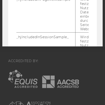
STUDIENBEWERBER*INNEN UND STUDIERENDE
festzustellen,
Nutzer in die
COOKIE EINSTELLUNGEN
Datenstichpr
einbezogen wi
durch das
Barrierefreiheitserklärung
Seitenaufrufli
Webseite
Website defini
_hjIncludedInSessionSample_
Wird gesetzt
festzustellen,
Nutzer in die
Datenstichpr
einbezogen wi
durch das täg
ACCREDITED BY:
Sitzungslimit 
Website defini
EQUIS
AACSB
_hjAbsoluteSessionInProgress
Wird verwend
den ersten Se
eines Benutze
erkennen.
_hjTLDTest
_hjTLDTest-Co
AMBA
verschiedene
Teilstrings, bi