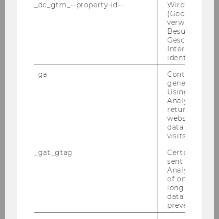
_dc_gtm_--property-id--
Wird von Dou
(Google Tag 
verwendet, u
Besucher nach
Geschlecht o
Interessen zu
identifizieren.
_ga
Contains a r
generated use
Using this ID
Analytics can
01. Juni 2022
returning use
Bewerbung für das Master ExInt-
website and 
data from pre
Programm noch bis 30. Juni möglich
visits.
In­ter­es­se am Mas­ter­stu­di­um im Be­reich
_gat_gtag
Certain data i
Export-​ und In­ter­na­tio­na­li­sie­rungs­ma­nage­
sent to Googl
ment? Die Be­wer­bungs­frist für den Stu­di­en­be­
Analytics a 
of once per m
ginn im WS 2022/23 wurde bis 30. Juni 2022
long as it is s
ver­län­gert. Hier geht's zur…
data transfers
prevented.