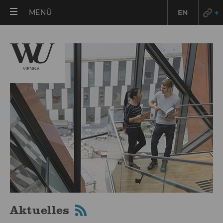
HAUPTMENÜ
MENÜ
EN
ÖFFNEN
Aktuelles