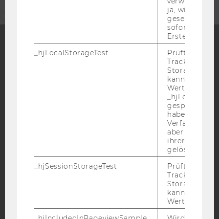
verwenden ka
ja, wird ein W
gesetzt. Wird 
sofort nach s
Erstellung ge
_hjLocalStorageTest
Prüft, ob der 
Facebook
Instagram
Blog
Tracking Code
Storage verw
kann. Wenn ja
Wert 1 gesetzt
_hjLocalStora
YouTube
Newsletter
Bluesky
gespeicherte
haben keine
Verfallszeit, 
aber fast sofo
ihrer Erstellu
gelöscht.
IMPRESSUM
_hjSessionStorageTest
Prüft, ob der 
BARRIEREFREIHEITSERKLÄRUNG WEBSEITE
Tracking Cod
Storage verw
DATENSCHUTZERKLÄRUNG
kann. Wenn ja
Wert von 1 ges
DATENSCHUTZERKLÄRUNG SOCIAL MEDIA
DATENSCHUTZERKLÄRUNG
_hjIncludedInPageviewSample
Wird gesetzt