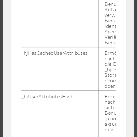
Benutzers. Wi
STUDENT CLUBS
Aufzeichnungs
verwendet, u
Benutzersitz
identifizieren.
Speicherdaue
FORSCHUNG
Verlängert sic
Benutzeraktivi
FORSCHUNGSPORTAL
_hjHasCachedUserAttributes
Ermöglicht e
FORSCHENDE
nachzuvollzie
die Daten in
IMPACT DER FORSCHUNG
_hjUserAttrib
ORGANISATION DER FORSCHUNG
Storage auf 
neuesten Stan
FORSCHUNGSINFRASTRUKTUR
oder nicht.
_hjUserAttributesHash
Ermöglicht e
nachzuvollzie
sich ein
UNIVERSITÄT
Benutzerattri
geändert hat
ÜBER DIE WU
aktualisiert 
muss.
ORGANISATION