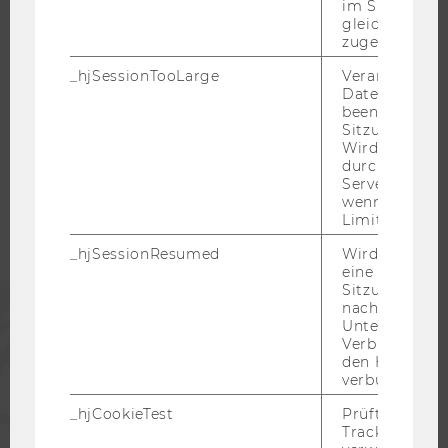
im Sitzungsfe
KARRIERENETZWERKE AN DER WU
gleichen Sitz
zugeordnet w
_hjSessionTooLarge
Veranlasst Hot
Datenerfassu
beenden, wen
WU COMMUNITY
Sitzung zu vie
Wird automat
durch ein Sig
STUDIERENDE
Servers best
wenn die Sitz
Limit überschr
ALUMNI
_hjSessionResumed
Wird gesetzt,
eine
Sitzung/Aufz
PRESSE
nach einer
Unterbrechun
Verbindung w
MITARBEITENDE
den Hotjar-Se
verbunden wir
UNTERNEHMEN
_hjCookieTest
Prüft, ob der 
Tracking Cod