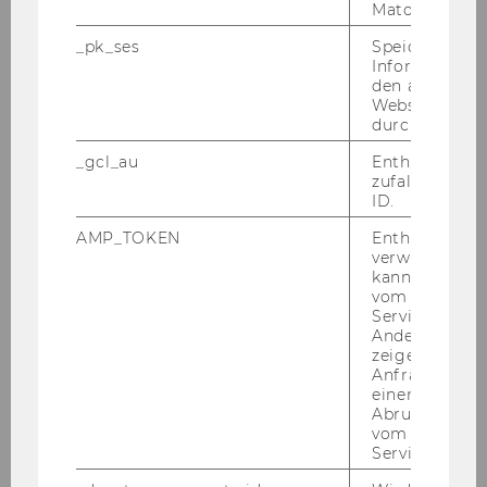
Matomo.
Basics des Energie- und
Stressmanagements (EN)
_pk_ses
Speicherung 
Informatione
Work­shop | D1.1.078 | 13:30 – 15:30
den aktuellen
Webseitenbe
durch Matom
_gcl_au
Enthält eine
zufallsgenerie
ID.
AMP_TOKEN
Enthält ein To
verwendet we
kann, um eine
vom AMP-Clie
Service abzur
Andere mögli
zeigen Opt-ou
Anfrage im G
einen Fehler 
Abrufen einer
16. Jänner 2025
vom AMP Clie
Dranbleiben! Motivation finden und
Service an.
Lernfortschritte erzielen