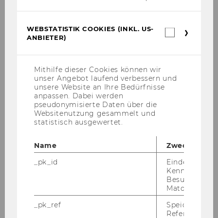
13. Jänner 2025
WEBSTATISTIK COOKIES (INKL. US-
Studieren mit Kind
Webstatis
ANBIETER)
Cookies
Peer­group | LC.2.004 | 14:30 - 16:30
(inkl.
US-
Anbieter)
Mithilfe dieser Cookies können wir
unser Angebot laufend verbessern und
unsere Website an Ihre Bedürfnisse
anpassen. Dabei werden
pseudonymisierte Daten über die
Websitenutzung gesammelt und
statistisch ausgewertet.
Name
Zweck
_pk_id
Eindeutige
Kennzeichnun
Besuchers du
Matomo.
14. Jänner 2025
_pk_ref
Speicherung 
Referrers dur
Energietanken leicht gemacht - Die