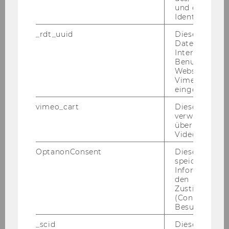
Sommersemester
und einen per
Identifikatio
_rdt_uuid
Dieses Cooki
Daten über di
Aktivitätenkalender
Interaktionen
Sommersemester 2024
Benutzer*inne
Websites, auf
Vimeo-Video
Aktivitätenkalender
eingebettet is
Wintersemester 2023/24
vimeo_cart
Dieses Cookie
verwendet, u
Aktivitätenkalender
überprüfen, wi
Sommersemester 2023
Video abgespi
OptanonConsent
Dieses Cooki
Aktivitätenkalender
speichert
Wintersemester 2022/23
Informatione
den
Zustimmungs
(Consent) ein
Besuchers.
_scid
Dieses Cookie