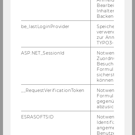
Anmeldung und
Bearbeitung von
Inhalten im TYP
Backend.
be_lastLoginProvider
Speichert die zul
verwendete Met
zur Anmeldung f
TYPO3-Backend.
ASP.NET_SessionId
Notwendig, um 
19. Dezember 2024
Zuordnung von
Studieren mit chronischer Krankheit
Besucher zu
Formulareingab
Peer­group | LC.2.004 | 12:00 - 14:00
sicherstellen zu
können.
__RequestVerificationToken
Notwendig, um 
Formulareingab
gegenüber Angri
abzusichern.
ESRASOFTSID
Notwendig zur
Identifizierung 
angemeldeten
Benutzers im