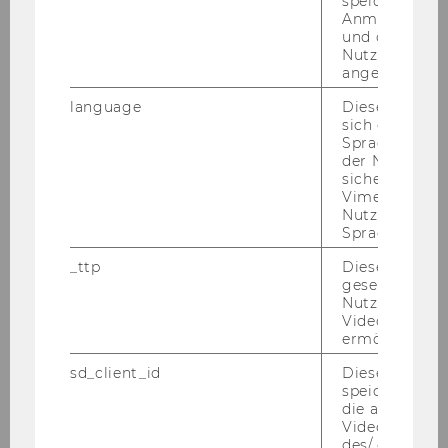
speichert
Anmeldeinfo
und ob sich de
Nutzer*in jem
30. Jänner 2025
angemeldet h
Studieren mit chronischer Krankheit
language
Dieses Cooki
sich die
Peer­group | On­line | 12:00 - 14:00
Spracheinstel
der Nutzer*in
sichergestellt
Vimeo in der
Nutzer ausge
Sprache ersch
_ttp
Dieser Cookie
gesetzt, um d
Nutzung des 
Videoplayers 
ermöglichen
Ar­chiv Ak­ti­vi­tä­ten
sd_client_id
Dieses Cooki
speichert Dat
Wintersemester
die aktuellen
Videoeinstell
des/ der Benu