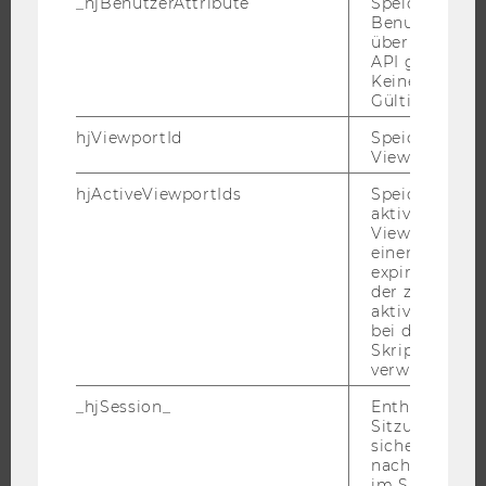
_hjBenutzerAttribute
Speichert
Benutzerattri
INFORMATIONEN FÜR STUDIERENDE
über die Hotja
INTERNATIONALE UND INCOMING EXCHANGE STUDIERENDE
API gesendet
Keine explizit
ANGEBOTE FÜR SCHULEN UND STUDIENINTERESSIERTE
Gültigkeitsda
STUDENT CLUBS
hjViewportId
Speichert Ben
Viewport-Deta
hjActiveViewportIds
Speichert die
FORSCHUNG
aktiven Benut
Viewports. Sp
einen
FORSCHUNGSPORTAL
expirationTi
FORSCHENDE
der zur Valid
aktiver Ansic
IMPACT DER FORSCHUNG
bei der
Skriptinitiali
ORGANISATION DER FORSCHUNG
verwendet wir
FORSCHUNGSINFRASTRUKTUR
_hjSession_
Enthält die ak
Sitzungsdaten.
sicher, dass
nachfolgende
UNIVERSITÄT
im Sitzungsfe