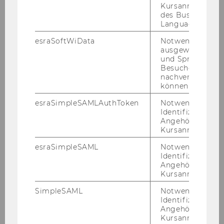
Kursanmeldung
des Business
Language Center
esraSoftWiData
Notwendig um
ausgewählte Sp
13. Jänner 2025
und Sprachkurse
Skill Session | Clearing your Headspace
Besuchers
nachverfolgen z
Prä­senz Trai­ning | LC.2.004 | 11:00 – 12:00
können.
esraSimpleSAMLAuthToken
Notwendig zur
Identifizierung 
Angehörige/r für
Kursanmeldung.
esraSimpleSAML
Notwendig zur
Identifizierung 
Angehörige/r für
Kursanmeldung.
SimpleSAML
Notwendig zur
Identifizierung 
Angehörige/r für
Kursanmeldung.