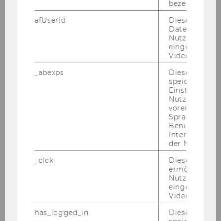
bezeichnete 
afUserId
Dieses Cooki
Daten von
Nutzer*innen,
eingebettete
Videos intera
29. Jänner 2025
_abexps
Dieses Cooki
Bachelorarbeit
speichert get
Einstellungen
Peer­group | TC.3.06 | 14:00 - 18:00
Nutzer*in, zB.
voreingestell
Sprache, Regi
Benutzernam
Interaktionsd
der Nutzer*in
_clck
Dieses Cooki
ermöglicht di
Nutzung des
eingebettete
Video Players
has_logged_in
Dieses Cooki