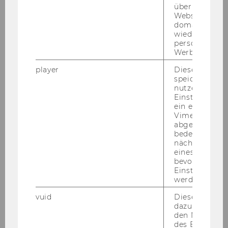
über verschie
Websites
domainübergr
wiedererkenn
personalisiert
Werbung auss
player
Dieses Cooki
speichert
nutzerspezifi
Einstellungen
ein eingebett
Vimeo-Video
abgespielt wi
22. Jänner 2025
bedeutet, das
Spannung reduzieren, Lernkapazität
nächsten Ans
steigern
eines Vimeo-V
bevorzugten
Prä­senz Trai­ning | LC.2.004 | 11:00 - 12:00
Einstellungen
werden.
vuid
Dieser Cookie
dazu eingeset
den Nutzungs
des Benutzers