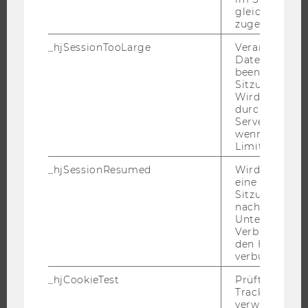
gleichen Sitz
ÜBER DIE WU
zugeordnet w
ORGANISATION
_hjSessionTooLarge
Veranlasst Hot
Datenerfassu
WIRTSCHAFT UND GESELLSCHAFT
beenden, wen
CAMPUS
Sitzung zu vie
Wird automat
NEWS
durch ein Sig
Servers best
EVENTS ARCHIV
wenn die Sitz
EVENTS
Limit überschr
WU FOUNDATION
_hjSessionResumed
Wird gesetzt,
eine
Sitzung/Aufz
nach einer
Unterbrechun
JOBS
Verbindung w
den Hotjar-Se
JOBS
verbunden wir
JOBPORTAL
_hjCookieTest
Prüft, ob der 
RESEARCH CAREER
Tracking Cod
verwenden ka