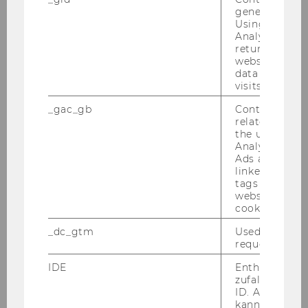
12:00
generated use
Using this ID
Analytics can
returning use
website and 
data from pre
visits.
_gac_gb
Contains cam
related infor
the user. If G
Analytics and
Ads accounts 
linked, the co
tags on the G
website read 
cookie.
21. Jänner 2025
_dc_gtm
Used to throt
Fokus & Konzentration
request rate.
Prä­senz Trai­ning | LC.2.004 | 11:00 – 12:00
IDE
Enthält eine
zufallsgenerie
ID. Anhand di
kann Google 