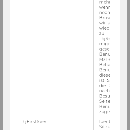
mehr setzen, 
wenn ein Benu
Aktivitätenkalender Wintersemester 2026/27
noch in sein
Browser hat,
wir seinen We
Peergroups für Studierende
wiederverwen
zu
DIY-Werkzeugkiste
_hjSessionUser
migrieren. Wi
gesetzt, wenn
Einzel-Coaching
Benutzer zum
Mal eine Seite
Behält die Hot
Team Student Counselling
Benutzer-ID be
diese Seite e
ist. Stellt sic
die Daten von
nachfolgende
Besuchen der
Seite derselb
KONTAKT
Benutzer-ID
zugeordnet w
_hjFirstSeen
Identifiziert d
Library & Learning Center (LC) | Ebene +2
Sitzung eines