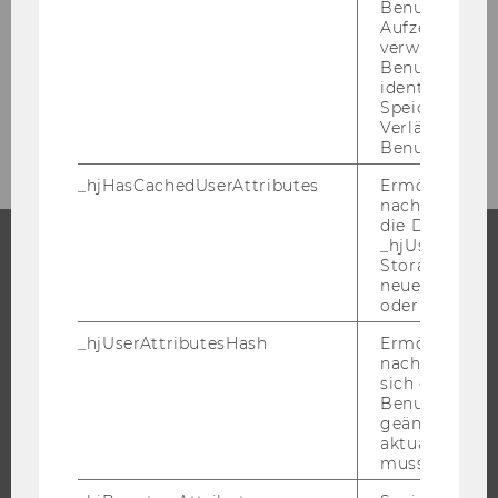
Benutzers. Wi
Welthandelsplatz 1, 1020 Wien
Aufzeichnungs
verwendet, u
Mo - Do | 09:00 – 12:00
Benutzersitz
identifizieren.
Tel:
+43-1-31336-3553
Speicherdaue
E-Mail:
counselling@wu.ac.at
Verlängert sic
Benutzeraktivi
_hjHasCachedUserAttributes
Ermöglicht e
nachzuvollzie
die Daten in
_hjUserAttrib
Storage auf 
STUDIUM
neuesten Stan
oder nicht.
WARUM WU?
_hjUserAttributesHash
Ermöglicht e
BACHELOR
nachzuvollzie
sich ein
MASTER
Benutzerattri
geändert hat
DOKTORAT / PHD
aktualisiert 
EXECUTIVE EDUCATION
muss.
BEWERBUNG UND ZULASSUNG