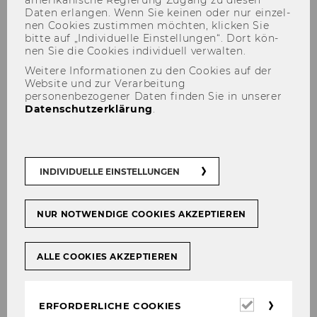
amerikanische Re­gie­rung Zu­gang zu die­sen
ckeln.
Daten er­lan­gen. Wenn Sie kei­nen oder nur ein­zel­
nen Coo­kies zu­stim­men möch­ten, kli­cken Sie
In Form von
in­ter­ak­ti­ven Talks, Trai­nings,
bitte auf „In­di­vi­du­el­le Ein­stel­lun­gen“. Dort kön­
Work­shops und Peer­groups
be­han­deln wir
nen Sie die Coo­kies in­di­vi­du­ell ver­wal­ten.
un­ter­schied­li­che The­men, die für euren Stu­di­
Weitere Informationen zu den Cookies auf der
Website und zur Verarbeitung
en­all­tag re­le­vant sein kön­nen:
personenbezogener Daten finden Sie in unserer
Datenschutzerklärung
.
Umgang mit Stress
Motivation & Fokus
INDIVIDUELLE EINSTELLUNGEN
Emotionales
Selbstmanagement
NUR NOTWENDIGE COOKIES AKZEPTIEREN
ALLE COOKIES AKZEPTIEREN
Die Wichtigkeit von
Pausen & Erholung
Erforderl
ERFORDERLICHE COOKIES
Cookies