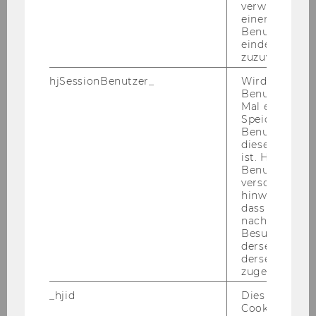
Well­be­ing Days
verwendet, u
einem/einer
Benutzer*in e
Student Wellbeing Day für
eindeutige ID
Erstsemestrige 09.09.2025
zuzuweisen
hjSessionBenutzer_
Wird gesetzt,
Student Wellbeing Days April
Benutzer zum
2025
Mal eine Seite
Speichert die 
Benutzer-ID, d
Student Wellbeing Days April
diese Seite e
2024
ist. Hotjar ver
Benutzer nich
verschiedene
hinweg.Stellt 
dass Daten v
nachfolgende
Besuchen auf
derselben We
Student Counselling
derselben Ben
zugeordnet w
_hjid
Dies ist ein al
Student Wellbeing News abonnieren
Cookie, das wi