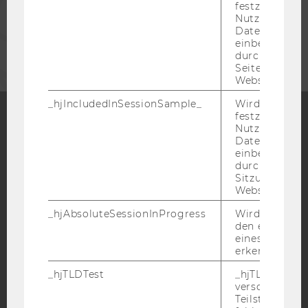
festzustellen,
Nutzer in die
Datenstichpr
UNTERNEHMEN
einbezogen wi
durch das
Seitenaufrufli
Website defini
_hjIncludedInSessionSample_
Wird gesetzt
festzustellen,
Nutzer in die
Facebook
Instagram
Blog
Datenstichpr
einbezogen wi
durch das täg
Sitzungslimit 
Website defini
YouTube
Newsletter
Bluesky
_hjAbsoluteSessionInProgress
Wird verwend
den ersten Se
eines Benutze
erkennen.
_hjTLDTest
_hjTLDTest-Co
IMPRESSUM
verschiedene
BARRIEREFREIHEITSERKLÄRUNG WEBSEITE
Teilstrings, bi