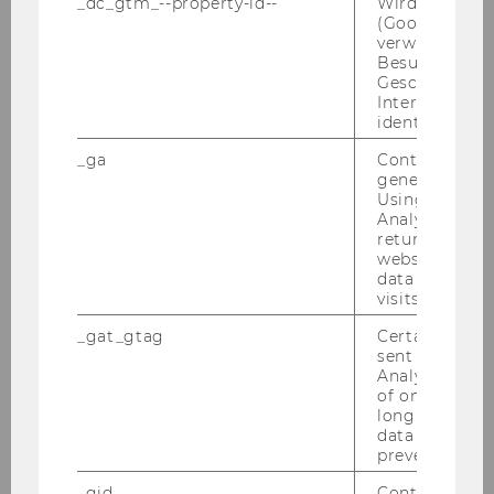
_dc_gtm_--property-id--
Wird von Dou
(Google Tag 
Peer­group | LC.2.004 | 10:00 - 12:00
verwendet, u
Besucher nach
Geschlecht o
Interessen zu
identifizieren.
_ga
Contains a r
generated use
Using this ID
Analytics can
returning use
website and 
data from pre
visits.
_gat_gtag
Certain data i
sent to Googl
Analytics a 
20. Jänner 2025
of once per m
Maximaler Sauerstoff - Maximale
long as it is s
Leistung
data transfers
prevented.
Prä­senz Trai­ning | Out­door im Pra­ter | 11:00 -
_gid
Contains a r