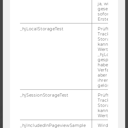
WELCOME SERVICES
ja, wird ein W
gesetzt. Wird 
JOBS MIT WU-STUDIUM
sofort nach s
KARRIEREKONTAKTE AN DER WU
Erstellung ge
KARRIERENETZWERKE AN DER WU
_hjLocalStorageTest
Prüft, ob der 
Tracking Code
Storage verw
kann. Wenn ja
Wert 1 gesetzt
_hjLocalStora
WU COMMUNITY
gespeicherte
haben keine
Verfallszeit, 
STUDIERENDE
aber fast sofo
ihrer Erstellu
gelöscht.
ALUMNI
_hjSessionStorageTest
Prüft, ob der 
Tracking Cod
Storage verw
PRESSE
kann. Wenn ja
Wert von 1 ges
MITARBEITENDE
_hjIncludedInPageviewSample
Wird gesetzt