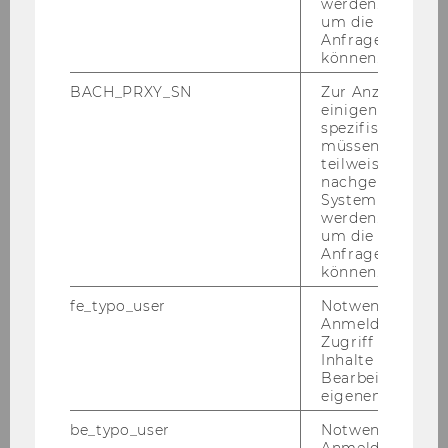
werden. Notwen
um die Antwort 
Anfrage zuordne
können.
BACH_PRXY_SN
Zur Anzeige von
einigen WU-
spezifischen Inh
müssen Informa
teilweise von
nachgelagerten
System abgefra
werden. Notwen
um die Antwort 
18. Dezember 2024
Anfrage zuordne
Bachelorarbeit
können.
Peer­group | D3.0.218 | 14:00 - 18:00
fe_typo_user
Notwendig für d
Anmeldung und
Zugriff auf gesc
Inhalte oder zur
Bearbeitung des
eigenen Profils.
be_typo_user
Notwendig für d