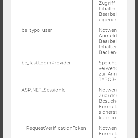
Zugriff auf gesc
WIRTSCHAFT UND GESELLSCHAFT
Inhalte oder zur
Bearbeitung des
CAMPUS
eigenen Profils.
NEWS
be_typo_user
Notwendig für d
EVENTS ARCHIV
Anmeldung und
EVENTS
Bearbeitung von
Inhalten im TYP
WU FOUNDATION
Backend.
be_lastLoginProvider
Speichert die zul
verwendete Met
zur Anmeldung f
JOBS
TYPO3-Backend.
JOBS
ASP.NET_SessionId
Notwendig, um 
Zuordnung von
JOBPORTAL
Besucher zu
Formulareingab
RESEARCH CAREER
sicherstellen zu
WELCOME SERVICES
können.
JOBS MIT WU-STUDIUM
__RequestVerificationToken
Notwendig, um 
Formulareingab
KARRIEREKONTAKTE AN DER WU