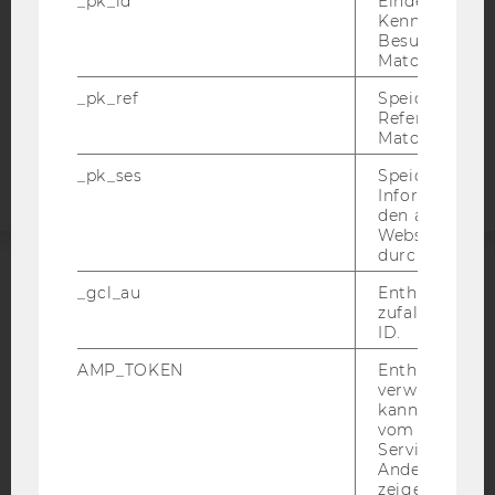
_pk_id
Eindeutige
DATENSCHUTZERKLÄRUNG
Kennzeichnun
STUDIENBEWERBER*INNEN UND STUDIERENDE
Besuchers du
COOKIE EINSTELLUNGEN
Matomo.
_pk_ref
Speicherung 
Barrierefreiheitserklärung
Referrers dur
Matomo.
Webseite
_pk_ses
Speicherung 
Informatione
den aktuellen
Webseitenbe
durch Matom
_gcl_au
Enthält eine
ACCREDITED BY:
zufallsgenerie
ID.
EQUIS
AACSB
AMP_TOKEN
Enthält ein To
verwendet we
kann, um eine
vom AMP-Clie
Service abzur
AMBA
Andere mögli
zeigen Opt-ou