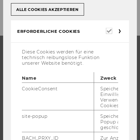
ALLE COOKIES AKZEPTIEREN
Erforderl
ERFORDERLICHE COOKIES
Cookies
Diese Cookies werden für eine
STUDIUM
technisch reibungslose Funktion
unserer Website benötigt.
WARUM WU?
Name
Zweck
BACHELOR
MASTER
CookieConsent
Speichert Ihre
Einwilligung zur
DOKTORAT / PHD
Verwendung vo
Cookies.
EXECUTIVE EDUCATION
BEWERBUNG UND ZULASSUNG
site-popup
Speichert ob ein
Popup ausgefüll
INFORMATIONEN FÜR STUDIERENDE
geschlossen wur
INTERNATIONALE UND INCOMING EXCHANGE STUDIERENDE
BACH_PRXY_ID
Zur Anzeige von