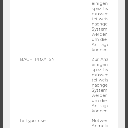
ANGEBOTE FÜR SCHULEN UND STUDIENINTERESSIERTE
einigen WU-
spezifischen Inh
STUDENT CLUBS
müssen Informa
teilweise von
nachgelagerten
System abgefra
werden. Notwen
FORSCHUNG
um die Antwort 
Anfrage zuordne
FORSCHUNGSPORTAL
können.
FORSCHENDE
BACH_PRXY_SN
Zur Anzeige von
IMPACT DER FORSCHUNG
einigen WU-
spezifischen Inh
ORGANISATION DER FORSCHUNG
müssen Informa
FORSCHUNGSINFRASTRUKTUR
teilweise von
nachgelagerten
System abgefra
werden. Notwen
um die Antwort 
UNIVERSITÄT
Anfrage zuordne
können.
ÜBER DIE WU
fe_typo_user
Notwendig für d
ORGANISATION
Anmeldung und