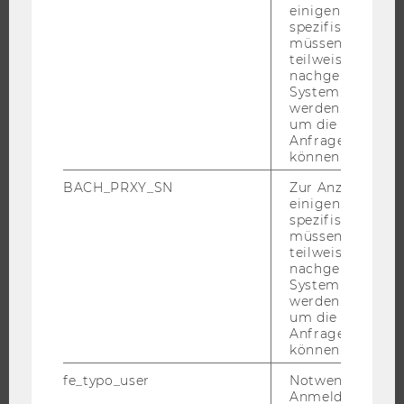
ANGEBOTE FÜR SCHULEN UND STUDIENINTERESSIERTE
einigen WU-
spezifischen Inh
STUDENT CLUBS
müssen Informa
teilweise von
nachgelagerten
System abgefra
werden. Notwen
FORSCHUNG
um die Antwort 
Anfrage zuordne
FORSCHUNGSPORTAL
können.
FORSCHENDE
BACH_PRXY_SN
Zur Anzeige von
IMPACT DER FORSCHUNG
einigen WU-
spezifischen Inh
ORGANISATION DER FORSCHUNG
müssen Informa
FORSCHUNGSINFRASTRUKTUR
teilweise von
nachgelagerten
System abgefra
werden. Notwen
um die Antwort 
UNIVERSITÄT
Anfrage zuordne
können.
ÜBER DIE WU
fe_typo_user
Notwendig für d
ORGANISATION
Anmeldung und