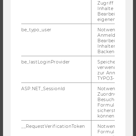
Zugriff auf gesc
WIRTSCHAFT UND GESELLSCHAFT
Inhalte oder zur
Bearbeitung des
CAMPUS
eigenen Profils.
NEWS
be_typo_user
Notwendig für d
EVENTS ARCHIV
Anmeldung und
EVENTS
Bearbeitung von
Inhalten im TYP
WU FOUNDATION
Backend.
be_lastLoginProvider
Speichert die zul
verwendete Met
zur Anmeldung f
JOBS
TYPO3-Backend.
JOBS
ASP.NET_SessionId
Notwendig, um 
Zuordnung von
JOBPORTAL
Besucher zu
Formulareingab
RESEARCH CAREER
sicherstellen zu
WELCOME SERVICES
können.
JOBS MIT WU-STUDIUM
__RequestVerificationToken
Notwendig, um 
Formulareingab
KARRIEREKONTAKTE AN DER WU