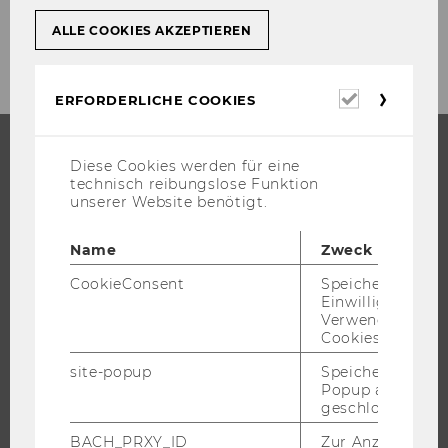
ALLE COOKIES AKZEPTIEREN
Erforderl
ERFORDERLICHE COOKIES
Cookies
Diese Cookies werden für eine
STUDIUM
technisch reibungslose Funktion
unserer Website benötigt.
WARUM WU?
Name
Zweck
BACHELOR
MASTER
CookieConsent
Speichert Ihre
Einwilligung zur
DOKTORAT / PHD
Verwendung vo
Cookies.
EXECUTIVE EDUCATION
BEWERBUNG UND ZULASSUNG
site-popup
Speichert ob ein
Popup ausgefüll
INFORMATIONEN FÜR STUDIERENDE
geschlossen wur
INTERNATIONALE UND INCOMING EXCHANGE STUDIERENDE
BACH_PRXY_ID
Zur Anzeige von