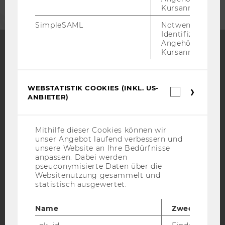
Kursanmeldung.
SimpleSAML
Notwendig zur
Identifizierung 
Angehörige/r für
Kursanmeldung.
Facebook
Instagram
Blog
WEBSTATISTIK COOKIES (INKL. US-
Webstatis
ANBIETER)
Cookies
YouTube
Newsletter
Bluesky
(inkl.
US-
Anbieter)
Mithilfe dieser Cookies können wir
unser Angebot laufend verbessern und
unsere Website an Ihre Bedürfnisse
anpassen. Dabei werden
pseudonymisierte Daten über die
IMPRESSUM
Websitenutzung gesammelt und
BARRIEREFREIHEITSERKLÄRUNG WEBSEITE
statistisch ausgewertet.
DATENSCHUTZERKLÄRUNG
Name
Zweck
DATENSCHUTZERKLÄRUNG SOCIAL MEDIA