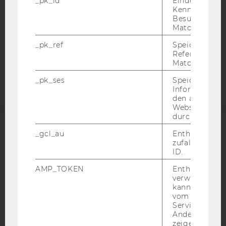
_pk_id
Eindeutige
DATENSCHUTZERKLÄRUNG
Kennzeichnun
STUDIENBEWERBER*INNEN UND STUDIERENDE
Besuchers du
COOKIE EINSTELLUNGEN
Matomo.
_pk_ref
Speicherung 
Barrierefreiheitserklärung
Referrers dur
Matomo.
Webseite
_pk_ses
Speicherung 
Informatione
den aktuellen
Webseitenbe
durch Matom
_gcl_au
Enthält eine
ACCREDITED BY:
zufallsgenerie
ID.
EQUIS
AACSB
AMP_TOKEN
Enthält ein To
verwendet we
kann, um eine
vom AMP-Clie
Service abzur
AMBA
Andere mögli
zeigen Opt-ou