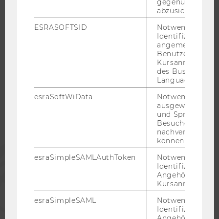
gegenüber Angri
KARRIERENETZWERKE AN DER WU
abzusichern.
ESRASOFTSID
Notwendig zur
Identifizierung 
angemeldeten
Benutzers im
WU COMMUNITY
Kursanmeldung
des Business
Language Center
STUDIERENDE
esraSoftWiData
Notwendig um
ausgewählte Sp
und Sprachkurse
ALUMNI
Besuchers
nachverfolgen z
können.
PRESSE
esraSimpleSAMLAuthToken
Notwendig zur
Identifizierung 
Angehörige/r für
MITARBEITENDE
Kursanmeldung.
esraSimpleSAML
Notwendig zur
UNTERNEHMEN
Identifizierung 
Angehörige/r für