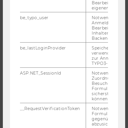
Bearbeitung des
WIRTSCHAFT UND GESELLSCHAFT
eigenen Profils.
CAMPUS
be_typo_user
Notwendig für d
NEWS
Anmeldung und
Bearbeitung von
EVENTS ARCHIV
Inhalten im TYP
EVENTS
Backend.
WU FOUNDATION
be_lastLoginProvider
Speichert die zul
verwendete Met
zur Anmeldung f
TYPO3-Backend.
JOBS
ASP.NET_SessionId
Notwendig, um 
Zuordnung von
JOBS
Besucher zu
Formulareingab
JOBPORTAL
sicherstellen zu
können.
RESEARCH CAREER
WELCOME SERVICES
__RequestVerificationToken
Notwendig, um 
Formulareingab
JOBS MIT WU-STUDIUM
gegenüber Angri
abzusichern.
KARRIEREKONTAKTE AN DER WU