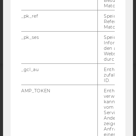
Besuchers du
DATENSCHUTZERKLÄRUNG
Matomo.
STUDIENBEWERBER*INNEN UND STUDIERENDE
_pk_ref
Speicherung 
COOKIE EINSTELLUNGEN
Referrers dur
Matomo.
Barrierefreiheitserklärung
_pk_ses
Speicherung 
Webseite
Informatione
den aktuellen
Webseitenbe
durch Matom
_gcl_au
Enthält eine
zufallsgenerie
ID.
ACCREDITED BY:
AMP_TOKEN
Enthält ein To
EQUIS
AACSB
verwendet we
kann, um eine
vom AMP-Clie
Service abzur
Andere mögli
zeigen Opt-ou
AMBA
Anfrage im G
einen Fehler 