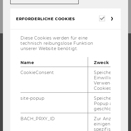
Erforderl
ERFORDERLICHE COOKIES
Cookies
Diese Cookies werden für eine
technisch reibungslose Funktion
unserer Website benötigt.
STUDIUM
Name
Zweck
WARUM WU?
CookieConsent
Speichert Ihre
BACHELOR
Einwilligung zur
MASTER
Verwendung vo
Cookies.
DOKTORAT / PHD
site-popup
Speichert ob ein
EXECUTIVE EDUCATION
Popup ausgefüll
BEWERBUNG UND ZULASSUNG
geschlossen wur
INFORMATIONEN FÜR STUDIERENDE
BACH_PRXY_ID
Zur Anzeige von
einigen WU-
INTERNATIONALE UND INCOMING EXCHANGE STUDIERENDE
spezifischen Inh