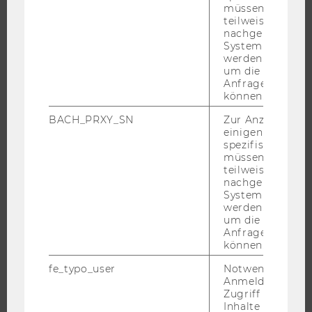
ANGEBOTE FÜR SCHULEN UND STUDIENINTERESSIERTE
müssen Informa
teilweise von
STUDENT CLUBS
nachgelagerten
System abgefra
werden. Notwen
um die Antwort 
Anfrage zuordne
FORSCHUNG
können.
FORSCHUNGSPORTAL
BACH_PRXY_SN
Zur Anzeige von
einigen WU-
FORSCHENDE
spezifischen Inh
IMPACT DER FORSCHUNG
müssen Informa
teilweise von
ORGANISATION DER FORSCHUNG
nachgelagerten
FORSCHUNGSINFRASTRUKTUR
System abgefra
werden. Notwen
um die Antwort 
Anfrage zuordne
können.
UNIVERSITÄT
fe_typo_user
Notwendig für d
Anmeldung und
ÜBER DIE WU
Zugriff auf gesc
ORGANISATION
Inhalte oder zur