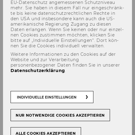
EU-​Datenschutz an­ge­mes­se­nen Schutz­ni­veau
mehr. Sie haben in die­sem Fall nur ein­ge­schränk­
te bis keine da­ten­schutz­recht­li­chen Rech­te in
den USA und ins­be­son­de­re kann auch die US-​
Die an­ge­for­der­ten In­hal­te sind zu­griffs­ge­
amerikanische Re­gie­rung Zu­gang zu die­sen
schützt. Bitte mel­den Sie sich an, um auf die
Daten er­lan­gen. Wenn Sie kei­nen oder nur ein­zel­
nen Coo­kies zu­stim­men möch­ten, kli­cken Sie
In­hal­te zu­grei­fen zu kön­nen.
bitte auf „In­di­vi­du­el­le Ein­stel­lun­gen“. Dort kön­
nen Sie die Coo­kies in­di­vi­du­ell ver­wal­ten.
Falls Sie be­reits an­ge­mel­det sind (siehe unten)
haben Sie kei­nen Zu­griff auf die ge­nann­ten In­
Weitere Informationen zu den Cookies auf der
Website und zur Verarbeitung
hal­te.
personenbezogener Daten finden Sie in unserer
Datenschutzerklärung
.
Anmeldung für WU
Mitarbeiter/innen
INDIVIDUELLE EINSTELLUNGEN
Anmelden
INTERNE ANMELDUNG
NUR NOTWENDIGE COOKIES AKZEPTIEREN
ALLE COOKIES AKZEPTIEREN