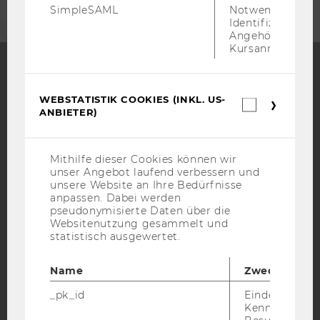
SimpleSAML
Notwendig zur
Identifizierung 
Angehörige/r für
Kursanmeldung.
Facebook
Instagram
Blog
WEBSTATISTIK COOKIES (INKL. US-
Webstatis
ANBIETER)
Cookies
(inkl.
US-
YouTube
Newsletter
Bluesky
Anbieter)
Mithilfe dieser Cookies können wir
unser Angebot laufend verbessern und
unsere Website an Ihre Bedürfnisse
anpassen. Dabei werden
pseudonymisierte Daten über die
Websitenutzung gesammelt und
statistisch ausgewertet.
IMPRESSUM
BARRIEREFREIHEITSERKLÄRUNG WEBSEITE
Name
Zweck
DATENSCHUTZERKLÄRUNG
_pk_id
Eindeutige
DATENSCHUTZERKLÄRUNG SOCIAL MEDIA
Kennzeichnun