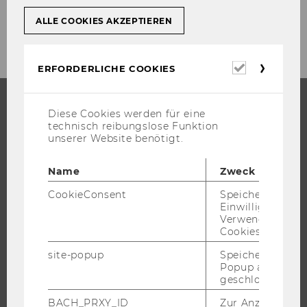
ALLE COOKIES AKZEPTIEREN
Erforderl
ERFORDERLICHE COOKIES
Cookies
Diese Cookies werden für eine
STUDIUM
technisch reibungslose Funktion
unserer Website benötigt.
WARUM WU?
Name
Zweck
BACHELOR
MASTER
CookieConsent
Speichert Ihre
Einwilligung zur
DOKTORAT / PHD
Verwendung vo
Cookies.
EXECUTIVE EDUCATION
BEWERBUNG UND ZULASSUNG
site-popup
Speichert ob ein
Popup ausgefüll
INFORMATIONEN FÜR STUDIERENDE
geschlossen wur
INTERNATIONALE UND INCOMING EXCHANGE STUDIERENDE
BACH_PRXY_ID
Zur Anzeige von