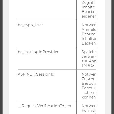
Zugriff auf gesc
WIRTSCHAFT UND GESELLSCHAFT
Inhalte oder zur
Bearbeitung des
CAMPUS
eigenen Profils.
NEWS
be_typo_user
Notwendig für d
EVENTS ARCHIV
Anmeldung und
EVENTS
Bearbeitung von
Inhalten im TYP
WU FOUNDATION
Backend.
be_lastLoginProvider
Speichert die zul
verwendete Met
zur Anmeldung f
JOBS
TYPO3-Backend.
JOBS
ASP.NET_SessionId
Notwendig, um 
Zuordnung von
JOBPORTAL
Besucher zu
Formulareingab
RESEARCH CAREER
sicherstellen zu
WELCOME SERVICES
können.
JOBS MIT WU-STUDIUM
__RequestVerificationToken
Notwendig, um 
Formulareingab
KARRIEREKONTAKTE AN DER WU