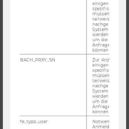
ANGEBOTE FÜR SCHULEN UND STUDIENINTERESSIERTE
einigen WU-
spezifischen Inh
STUDENT CLUBS
müssen Informa
teilweise von
nachgelagerten
System abgefra
werden. Notwen
FORSCHUNG
um die Antwort 
Anfrage zuordne
FORSCHUNGSPORTAL
können.
FORSCHENDE
BACH_PRXY_SN
Zur Anzeige von
IMPACT DER FORSCHUNG
einigen WU-
spezifischen Inh
ORGANISATION DER FORSCHUNG
müssen Informa
FORSCHUNGSINFRASTRUKTUR
teilweise von
nachgelagerten
System abgefra
werden. Notwen
um die Antwort 
UNIVERSITÄT
Anfrage zuordne
können.
ÜBER DIE WU
fe_typo_user
Notwendig für d
ORGANISATION
Anmeldung und