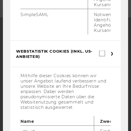
Kursanmeldung.
SimpleSAML
Notwendig zur
Identifizierung 
Angehörige/r für
Kursanmeldung.
Facebook
Instagram
Blog
WEBSTATISTIK COOKIES (INKL. US-
Webstatis
ANBIETER)
Cookies
YouTube
Newsletter
Bluesky
(inkl.
US-
Anbieter)
Mithilfe dieser Cookies können wir
unser Angebot laufend verbessern und
unsere Website an Ihre Bedürfnisse
anpassen. Dabei werden
pseudonymisierte Daten über die
IMPRESSUM
Websitenutzung gesammelt und
BARRIEREFREIHEITSERKLÄRUNG WEBSEITE
statistisch ausgewertet.
DATENSCHUTZERKLÄRUNG
Name
Zweck
DATENSCHUTZERKLÄRUNG SOCIAL MEDIA