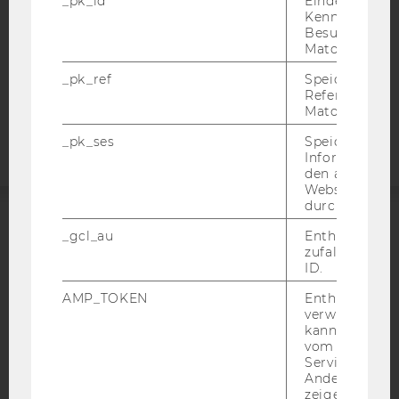
_pk_id
Eindeutige
DATENSCHUTZERKLÄRUNG
Kennzeichnun
STUDIENBEWERBER*INNEN UND STUDIERENDE
Besuchers du
COOKIE EINSTELLUNGEN
Matomo.
_pk_ref
Speicherung 
Barrierefreiheitserklärung
Referrers dur
Matomo.
Webseite
_pk_ses
Speicherung 
Informatione
den aktuellen
Webseitenbe
durch Matom
_gcl_au
Enthält eine
ACCREDITED BY:
zufallsgenerie
ID.
EQUIS
AACSB
AMP_TOKEN
Enthält ein To
verwendet we
kann, um eine
vom AMP-Clie
Service abzur
AMBA
Andere mögli
zeigen Opt-ou