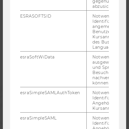
gegenüber Angri
KARRIERENETZWERKE AN DER WU
abzusichern.
ESRASOFTSID
Notwendig zur
Identifizierung 
angemeldeten
Benutzers im
WU COMMUNITY
Kursanmeldung
des Business
Language Center
STUDIERENDE
esraSoftWiData
Notwendig um
ausgewählte Sp
und Sprachkurse
ALUMNI
Besuchers
nachverfolgen z
können.
PRESSE
esraSimpleSAMLAuthToken
Notwendig zur
Identifizierung 
Angehörige/r für
MITARBEITENDE
Kursanmeldung.
esraSimpleSAML
Notwendig zur
UNTERNEHMEN
Identifizierung 
Angehörige/r für