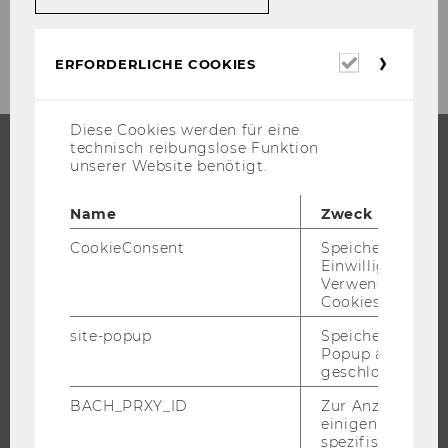
Erforderl
ERFORDERLICHE COOKIES
Cookies
Diese Cookies werden für eine
technisch reibungslose Funktion
unserer Website benötigt.
STUDIUM
Name
Zweck
WARUM WU?
CookieConsent
Speichert Ihre
BACHELOR
Einwilligung zur
MASTER
Verwendung vo
Cookies.
DOKTORAT / PHD
site-popup
Speichert ob ein
EXECUTIVE EDUCATION
Popup ausgefüll
BEWERBUNG UND ZULASSUNG
geschlossen wur
INFORMATIONEN FÜR STUDIERENDE
BACH_PRXY_ID
Zur Anzeige von
einigen WU-
INTERNATIONALE UND INCOMING EXCHANGE STUDIERENDE
spezifischen Inh