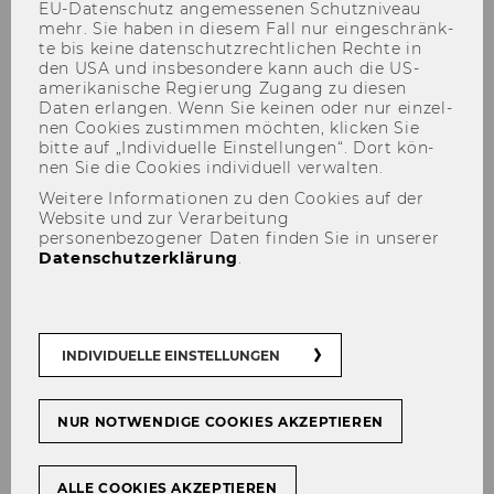
EU-​Datenschutz an­ge­mes­se­nen Schutz­ni­veau
mehr. Sie haben in die­sem Fall nur ein­ge­schränk­
te bis keine da­ten­schutz­recht­li­chen Rech­te in
den USA und ins­be­son­de­re kann auch die US-​
Die an­ge­for­der­ten In­hal­te sind zu­griffs­ge­
amerikanische Re­gie­rung Zu­gang zu die­sen
schützt. Bitte mel­den Sie sich an, um auf die
Daten er­lan­gen. Wenn Sie kei­nen oder nur ein­zel­
nen Coo­kies zu­stim­men möch­ten, kli­cken Sie
In­hal­te zu­grei­fen zu kön­nen.
bitte auf „In­di­vi­du­el­le Ein­stel­lun­gen“. Dort kön­
nen Sie die Coo­kies in­di­vi­du­ell ver­wal­ten.
Falls Sie be­reits an­ge­mel­det sind (siehe unten)
haben Sie kei­nen Zu­griff auf die ge­nann­ten In­
Weitere Informationen zu den Cookies auf der
Website und zur Verarbeitung
hal­te.
personenbezogener Daten finden Sie in unserer
Datenschutzerklärung
.
Anmeldung für WU
Mitarbeiter/innen
INDIVIDUELLE EINSTELLUNGEN
Anmelden
INTERNE ANMELDUNG
NUR NOTWENDIGE COOKIES AKZEPTIEREN
ALLE COOKIES AKZEPTIEREN