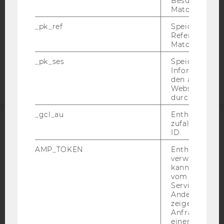
Besuchers du
DATENSCHUTZERKLÄRUNG
Matomo.
STUDIENBEWERBER*INNEN UND STUDIERENDE
_pk_ref
Speicherung 
COOKIE EINSTELLUNGEN
Referrers dur
Matomo.
Barrierefreiheitserklärung
_pk_ses
Speicherung 
Webseite
Informatione
den aktuellen
Webseitenbe
durch Matom
_gcl_au
Enthält eine
zufallsgenerie
ID.
ACCREDITED BY:
AMP_TOKEN
Enthält ein To
EQUIS
AACSB
verwendet we
kann, um eine
vom AMP-Clie
Service abzur
Andere mögli
zeigen Opt-ou
AMBA
Anfrage im G
einen Fehler 