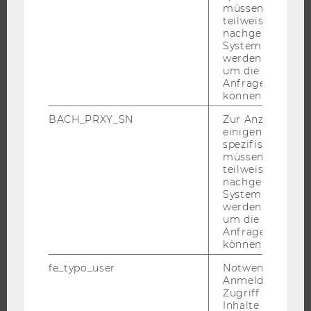
ANGEBOTE FÜR SCHULEN UND STUDIENINTERESSIERTE
müssen Informa
teilweise von
STUDENT CLUBS
nachgelagerten
System abgefra
werden. Notwen
um die Antwort 
Anfrage zuordne
FORSCHUNG
können.
FORSCHUNGSPORTAL
BACH_PRXY_SN
Zur Anzeige von
einigen WU-
FORSCHENDE
spezifischen Inh
IMPACT DER FORSCHUNG
müssen Informa
teilweise von
ORGANISATION DER FORSCHUNG
nachgelagerten
FORSCHUNGSINFRASTRUKTUR
System abgefra
werden. Notwen
um die Antwort 
Anfrage zuordne
können.
UNIVERSITÄT
fe_typo_user
Notwendig für d
Anmeldung und
ÜBER DIE WU
Zugriff auf gesc
ORGANISATION
Inhalte oder zur