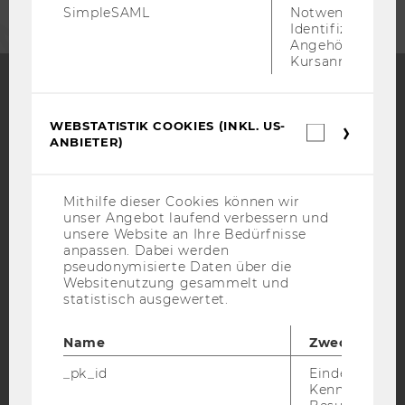
SimpleSAML
Notwendig zur
Identifizierung 
Angehörige/r für
Kursanmeldung.
Facebook
Instagram
Blog
WEBSTATISTIK COOKIES (INKL. US-
Webstatis
ANBIETER)
Cookies
(inkl.
US-
YouTube
Newsletter
Bluesky
Anbieter)
Mithilfe dieser Cookies können wir
unser Angebot laufend verbessern und
unsere Website an Ihre Bedürfnisse
anpassen. Dabei werden
pseudonymisierte Daten über die
Websitenutzung gesammelt und
statistisch ausgewertet.
IMPRESSUM
BARRIEREFREIHEITSERKLÄRUNG WEBSEITE
Name
Zweck
DATENSCHUTZERKLÄRUNG
_pk_id
Eindeutige
DATENSCHUTZERKLÄRUNG SOCIAL MEDIA
Kennzeichnun