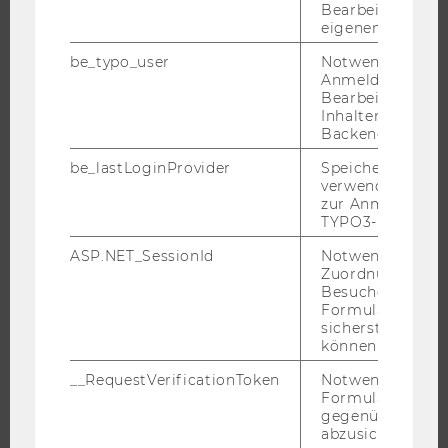
Bearbeitung des
WIRTSCHAFT UND GESELLSCHAFT
eigenen Profils.
CAMPUS
be_typo_user
Notwendig für d
NEWS
Anmeldung und
Bearbeitung von
EVENTS ARCHIV
Inhalten im TYP
EVENTS
Backend.
WU FOUNDATION
be_lastLoginProvider
Speichert die zul
verwendete Met
zur Anmeldung f
TYPO3-Backend.
JOBS
ASP.NET_SessionId
Notwendig, um 
Zuordnung von
JOBS
Besucher zu
Formulareingab
JOBPORTAL
sicherstellen zu
können.
RESEARCH CAREER
WELCOME SERVICES
__RequestVerificationToken
Notwendig, um 
Formulareingab
JOBS MIT WU-STUDIUM
gegenüber Angri
abzusichern.
KARRIEREKONTAKTE AN DER WU