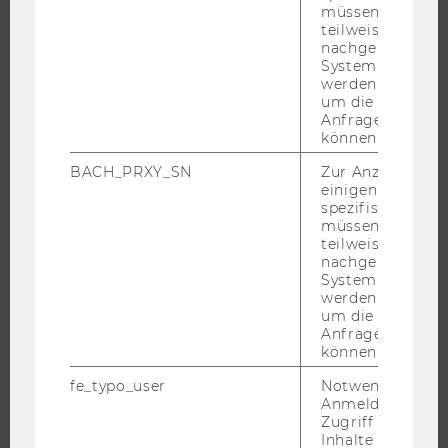
ANGEBOTE FÜR SCHULEN UND STUDIENINTERESSIERTE
müssen Informa
teilweise von
STUDENT CLUBS
nachgelagerten
System abgefra
werden. Notwen
um die Antwort 
Anfrage zuordne
FORSCHUNG
können.
FORSCHUNGSPORTAL
BACH_PRXY_SN
Zur Anzeige von
einigen WU-
FORSCHENDE
spezifischen Inh
IMPACT DER FORSCHUNG
müssen Informa
teilweise von
ORGANISATION DER FORSCHUNG
nachgelagerten
FORSCHUNGSINFRASTRUKTUR
System abgefra
werden. Notwen
um die Antwort 
Anfrage zuordne
können.
UNIVERSITÄT
fe_typo_user
Notwendig für d
Anmeldung und
ÜBER DIE WU
Zugriff auf gesc
ORGANISATION
Inhalte oder zur