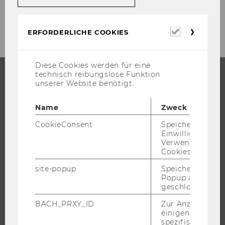
Erforderl
ERFORDERLICHE COOKIES
Cookies
Diese Cookies werden für eine
technisch reibungslose Funktion
unserer Website benötigt.
STUDIUM
Name
Zweck
WARUM WU?
CookieConsent
Speichert Ihre
BACHELOR
Einwilligung zur
MASTER
Verwendung vo
Cookies.
DOKTORAT / PHD
site-popup
Speichert ob ein
EXECUTIVE EDUCATION
Popup ausgefüll
BEWERBUNG UND ZULASSUNG
geschlossen wur
INFORMATIONEN FÜR STUDIERENDE
BACH_PRXY_ID
Zur Anzeige von
einigen WU-
INTERNATIONALE UND INCOMING EXCHANGE STUDIERENDE
spezifischen Inh