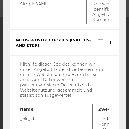
SimpleSAML
Notwendig zur
Identifizierung 
Angehörige/r für
Kursanmeldung.
Facebook
Instagram
Blog
WEBSTATISTIK COOKIES (INKL. US-
Webstatis
ANBIETER)
Cookies
(inkl.
US-
YouTube
Newsletter
Bluesky
Anbieter)
Mithilfe dieser Cookies können wir
unser Angebot laufend verbessern und
unsere Website an Ihre Bedürfnisse
anpassen. Dabei werden
pseudonymisierte Daten über die
Websitenutzung gesammelt und
statistisch ausgewertet.
IMPRESSUM
BARRIEREFREIHEITSERKLÄRUNG WEBSEITE
Name
Zweck
DATENSCHUTZERKLÄRUNG
_pk_id
Eindeutige
DATENSCHUTZERKLÄRUNG SOCIAL MEDIA
Kennzeichnun