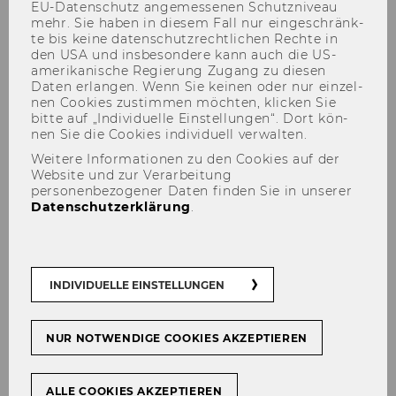
EU-​Datenschutz an­ge­mes­se­nen Schutz­ni­veau
mehr. Sie haben in die­sem Fall nur ein­ge­schränk­
te bis keine da­ten­schutz­recht­li­chen Rech­te in
den USA und ins­be­son­de­re kann auch die US-​
Die an­ge­for­der­ten In­hal­te sind zu­griffs­ge­
amerikanische Re­gie­rung Zu­gang zu die­sen
schützt. Bitte mel­den Sie sich an, um auf die
Daten er­lan­gen. Wenn Sie kei­nen oder nur ein­zel­
nen Coo­kies zu­stim­men möch­ten, kli­cken Sie
In­hal­te zu­grei­fen zu kön­nen.
bitte auf „In­di­vi­du­el­le Ein­stel­lun­gen“. Dort kön­
nen Sie die Coo­kies in­di­vi­du­ell ver­wal­ten.
Falls Sie be­reits an­ge­mel­det sind (siehe unten)
haben Sie kei­nen Zu­griff auf die ge­nann­ten In­
Weitere Informationen zu den Cookies auf der
Website und zur Verarbeitung
hal­te.
personenbezogener Daten finden Sie in unserer
Datenschutzerklärung
.
Anmeldung für WU
Mitarbeiter/innen
INDIVIDUELLE EINSTELLUNGEN
Anmelden
INTERNE ANMELDUNG
NUR NOTWENDIGE COOKIES AKZEPTIEREN
ALLE COOKIES AKZEPTIEREN