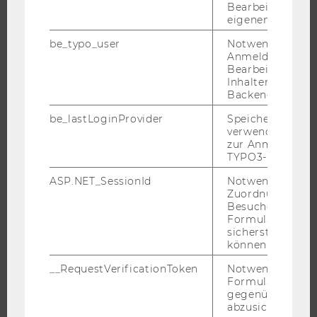
Bearbeitung des
WIRTSCHAFT UND GESELLSCHAFT
eigenen Profils.
CAMPUS
be_typo_user
Notwendig für d
NEWS
Anmeldung und
Bearbeitung von
EVENTS ARCHIV
Inhalten im TYP
EVENTS
Backend.
WU FOUNDATION
be_lastLoginProvider
Speichert die zul
verwendete Met
zur Anmeldung f
TYPO3-Backend.
JOBS
ASP.NET_SessionId
Notwendig, um 
Zuordnung von
JOBS
Besucher zu
Formulareingab
JOBPORTAL
sicherstellen zu
können.
RESEARCH CAREER
WELCOME SERVICES
__RequestVerificationToken
Notwendig, um 
Formulareingab
JOBS MIT WU-STUDIUM
gegenüber Angri
abzusichern.
KARRIEREKONTAKTE AN DER WU