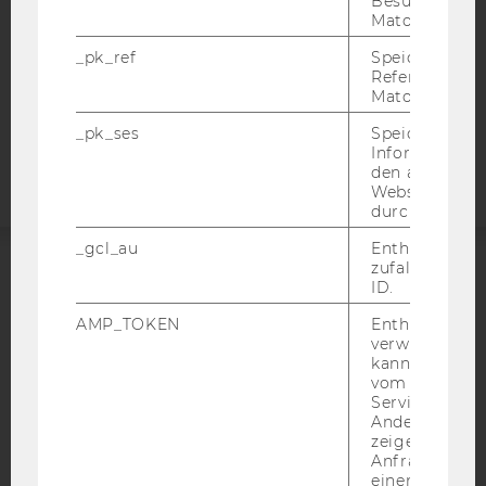
Besuchers du
DATENSCHUTZERKLÄRUNG
Matomo.
STUDIENBEWERBER*INNEN UND STUDIERENDE
_pk_ref
Speicherung 
COOKIE EINSTELLUNGEN
Referrers dur
Matomo.
Barrierefreiheitserklärung
_pk_ses
Speicherung 
Webseite
Informatione
den aktuellen
Webseitenbe
durch Matom
_gcl_au
Enthält eine
zufallsgenerie
ID.
ACCREDITED BY:
AMP_TOKEN
Enthält ein To
EQUIS
AACSB
verwendet we
kann, um eine
vom AMP-Clie
Service abzur
Andere mögli
zeigen Opt-ou
AMBA
Anfrage im G
einen Fehler 