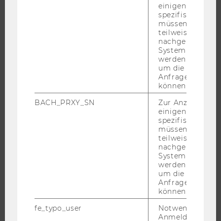
ANGEBOTE FÜR SCHULEN UND STUDIENINTERESSIERTE
einigen WU-
spezifischen Inh
STUDENT CLUBS
müssen Informa
teilweise von
nachgelagerten
System abgefra
werden. Notwen
FORSCHUNG
um die Antwort 
Anfrage zuordne
FORSCHUNGSPORTAL
können.
FORSCHENDE
BACH_PRXY_SN
Zur Anzeige von
IMPACT DER FORSCHUNG
einigen WU-
spezifischen Inh
ORGANISATION DER FORSCHUNG
müssen Informa
FORSCHUNGSINFRASTRUKTUR
teilweise von
nachgelagerten
System abgefra
werden. Notwen
um die Antwort 
UNIVERSITÄT
Anfrage zuordne
können.
ÜBER DIE WU
fe_typo_user
Notwendig für d
ORGANISATION
Anmeldung und