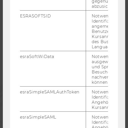
gegenüber Angri
KARRIERENETZWERKE AN DER WU
abzusichern.
ESRASOFTSID
Notwendig zur
Identifizierung 
angemeldeten
Benutzers im
WU COMMUNITY
Kursanmeldung
des Business
Language Center
STUDIERENDE
esraSoftWiData
Notwendig um
ausgewählte Sp
und Sprachkurse
ALUMNI
Besuchers
nachverfolgen z
können.
PRESSE
esraSimpleSAMLAuthToken
Notwendig zur
Identifizierung 
Angehörige/r für
MITARBEITENDE
Kursanmeldung.
esraSimpleSAML
Notwendig zur
UNTERNEHMEN
Identifizierung 
Angehörige/r für