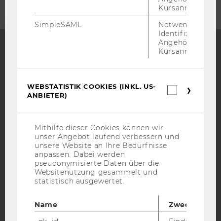
Kursanmeldung.
SimpleSAML
Notwendig zur
Identifizierung 
Angehörige/r für
Kursanmeldung.
Facebook
Instagram
Blog
WEBSTATISTIK COOKIES (INKL. US-
Webstatis
ANBIETER)
Cookies
YouTube
Newsletter
Bluesky
(inkl.
US-
Anbieter)
Mithilfe dieser Cookies können wir
unser Angebot laufend verbessern und
unsere Website an Ihre Bedürfnisse
anpassen. Dabei werden
pseudonymisierte Daten über die
IMPRESSUM
Websitenutzung gesammelt und
BARRIEREFREIHEITSERKLÄRUNG WEBSEITE
statistisch ausgewertet.
DATENSCHUTZERKLÄRUNG
Name
Zweck
DATENSCHUTZERKLÄRUNG SOCIAL MEDIA