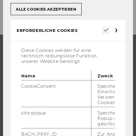
ALLE COOKIES AKZEPTIEREN
Erforderl
ERFORDERLICHE COOKIES
Cookies
Diese Cookies werden für eine
STUDIUM
technisch reibungslose Funktion
unserer Website benötigt.
WARUM WU?
Name
Zweck
BACHELOR
MASTER
CookieConsent
Speichert Ihre
Einwilligung zur
DOKTORAT / PHD
Verwendung vo
Cookies.
EXECUTIVE EDUCATION
BEWERBUNG UND ZULASSUNG
site-popup
Speichert ob ein
Popup ausgefüll
INFORMATIONEN FÜR STUDIERENDE
geschlossen wur
INTERNATIONALE UND INCOMING EXCHANGE STUDIERENDE
BACH_PRXY_ID
Zur Anzeige von