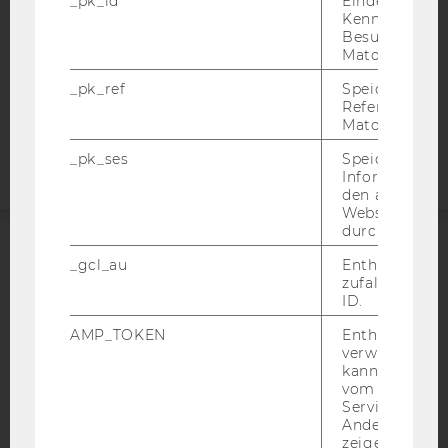
_pk_id
Eindeutige
DATENSCHUTZERKLÄRUNG
Kennzeichnun
STUDIENBEWERBER*INNEN UND STUDIERENDE
Besuchers du
COOKIE EINSTELLUNGEN
Matomo.
_pk_ref
Speicherung 
Barrierefreiheitserklärung
Referrers dur
Matomo.
Webseite
_pk_ses
Speicherung 
Informatione
den aktuellen
Webseitenbe
durch Matom
_gcl_au
Enthält eine
ACCREDITED BY:
zufallsgenerie
ID.
EQUIS
AACSB
AMP_TOKEN
Enthält ein To
verwendet we
kann, um eine
vom AMP-Clie
Service abzur
AMBA
Andere mögli
zeigen Opt-ou