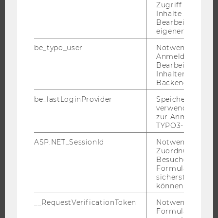
Zugriff auf gesc
WIRTSCHAFT UND GESELLSCHAFT
Inhalte oder zur
Bearbeitung des
CAMPUS
eigenen Profils.
NEWS
be_typo_user
Notwendig für d
EVENTS ARCHIV
Anmeldung und
EVENTS
Bearbeitung von
Inhalten im TYP
WU FOUNDATION
Backend.
be_lastLoginProvider
Speichert die zul
verwendete Met
zur Anmeldung f
JOBS
TYPO3-Backend.
JOBS
ASP.NET_SessionId
Notwendig, um 
Zuordnung von
JOBPORTAL
Besucher zu
Formulareingab
RESEARCH CAREER
sicherstellen zu
WELCOME SERVICES
können.
JOBS MIT WU-STUDIUM
__RequestVerificationToken
Notwendig, um 
Formulareingab
KARRIEREKONTAKTE AN DER WU