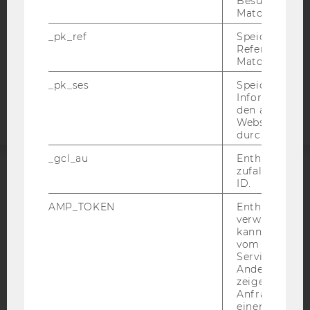
Besuchers du
DATENSCHUTZERKLÄRUNG
Matomo.
STUDIENBEWERBER*INNEN UND STUDIERENDE
_pk_ref
Speicherung 
COOKIE EINSTELLUNGEN
Referrers dur
Matomo.
Barrierefreiheitserklärung
_pk_ses
Speicherung 
Webseite
Informatione
den aktuellen
Webseitenbe
durch Matom
_gcl_au
Enthält eine
zufallsgenerie
ID.
ACCREDITED BY:
AMP_TOKEN
Enthält ein To
EQUIS
AACSB
verwendet we
kann, um eine
vom AMP-Clie
Service abzur
Andere mögli
zeigen Opt-ou
AMBA
Anfrage im G
einen Fehler 