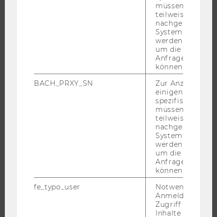
ANGEBOTE FÜR SCHULEN UND STUDIENINTERESSIERTE
müssen Informa
teilweise von
STUDENT CLUBS
nachgelagerten
System abgefra
werden. Notwen
um die Antwort 
Anfrage zuordne
FORSCHUNG
können.
FORSCHUNGSPORTAL
BACH_PRXY_SN
Zur Anzeige von
einigen WU-
FORSCHENDE
spezifischen Inh
IMPACT DER FORSCHUNG
müssen Informa
teilweise von
ORGANISATION DER FORSCHUNG
nachgelagerten
FORSCHUNGSINFRASTRUKTUR
System abgefra
werden. Notwen
um die Antwort 
Anfrage zuordne
können.
UNIVERSITÄT
fe_typo_user
Notwendig für d
Anmeldung und
ÜBER DIE WU
Zugriff auf gesc
ORGANISATION
Inhalte oder zur