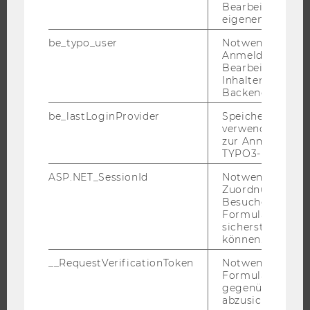
Bearbeitung des
WIRTSCHAFT UND GESELLSCHAFT
eigenen Profils.
CAMPUS
be_typo_user
Notwendig für d
NEWS
Anmeldung und
Bearbeitung von
EVENTS ARCHIV
Inhalten im TYP
EVENTS
Backend.
WU FOUNDATION
be_lastLoginProvider
Speichert die zul
verwendete Met
zur Anmeldung f
TYPO3-Backend.
JOBS
ASP.NET_SessionId
Notwendig, um 
Zuordnung von
JOBS
Besucher zu
Formulareingab
JOBPORTAL
sicherstellen zu
können.
RESEARCH CAREER
WELCOME SERVICES
__RequestVerificationToken
Notwendig, um 
Formulareingab
JOBS MIT WU-STUDIUM
gegenüber Angri
abzusichern.
KARRIEREKONTAKTE AN DER WU