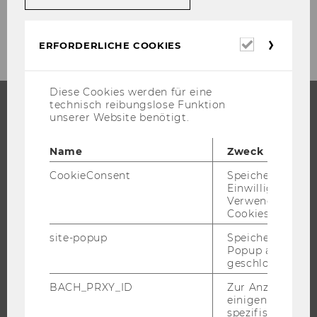
Erforderl
ERFORDERLICHE COOKIES
Cookies
Diese Cookies werden für eine
technisch reibungslose Funktion
unserer Website benötigt.
STUDIUM
Name
Zweck
WARUM WU?
CookieConsent
Speichert Ihre
BACHELOR
Einwilligung zur
MASTER
Verwendung vo
Cookies.
DOKTORAT / PHD
site-popup
Speichert ob ein
EXECUTIVE EDUCATION
Popup ausgefüll
BEWERBUNG UND ZULASSUNG
geschlossen wur
INFORMATIONEN FÜR STUDIERENDE
BACH_PRXY_ID
Zur Anzeige von
einigen WU-
INTERNATIONALE UND INCOMING EXCHANGE STUDIERENDE
spezifischen Inh