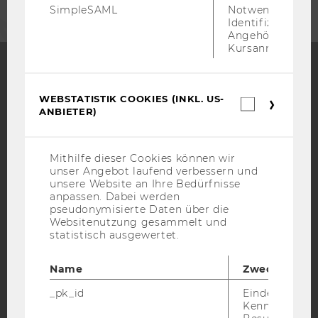
SimpleSAML
Notwendig zur
Identifizierung 
Angehörige/r für
Kursanmeldung.
Facebook
Instagram
Blog
WEBSTATISTIK COOKIES (INKL. US-
Webstatis
ANBIETER)
Cookies
(inkl.
US-
YouTube
Newsletter
Bluesky
Anbieter)
Mithilfe dieser Cookies können wir
unser Angebot laufend verbessern und
unsere Website an Ihre Bedürfnisse
anpassen. Dabei werden
pseudonymisierte Daten über die
Websitenutzung gesammelt und
statistisch ausgewertet.
IMPRESSUM
BARRIEREFREIHEITSERKLÄRUNG WEBSEITE
Name
Zweck
DATENSCHUTZERKLÄRUNG
_pk_id
Eindeutige
DATENSCHUTZERKLÄRUNG SOCIAL MEDIA
Kennzeichnun