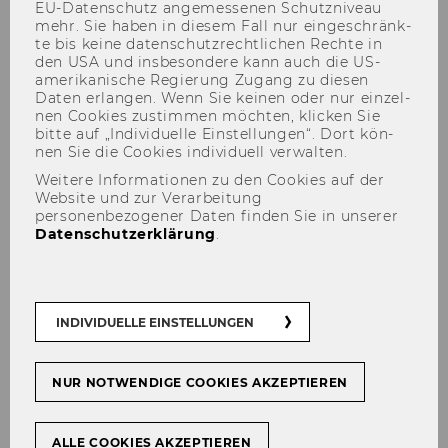
EU-​Datenschutz an­ge­mes­se­nen Schutz­ni­veau
mehr. Sie haben in die­sem Fall nur ein­ge­schränk­
te bis keine da­ten­schutz­recht­li­chen Rech­te in
den USA und ins­be­son­de­re kann auch die US-​
Die an­ge­for­der­ten In­hal­te sind zu­griffs­ge­
amerikanische Re­gie­rung Zu­gang zu die­sen
schützt. Bitte mel­den Sie sich an, um auf die
Daten er­lan­gen. Wenn Sie kei­nen oder nur ein­zel­
nen Coo­kies zu­stim­men möch­ten, kli­cken Sie
In­hal­te zu­grei­fen zu kön­nen.
bitte auf „In­di­vi­du­el­le Ein­stel­lun­gen“. Dort kön­
nen Sie die Coo­kies in­di­vi­du­ell ver­wal­ten.
Falls Sie be­reits an­ge­mel­det sind (siehe unten)
haben Sie kei­nen Zu­griff auf die ge­nann­ten In­
Weitere Informationen zu den Cookies auf der
Website und zur Verarbeitung
hal­te.
personenbezogener Daten finden Sie in unserer
Datenschutzerklärung
.
Anmeldung für WU
Mitarbeiter/innen
INDIVIDUELLE EINSTELLUNGEN
Anmelden
INTERNE ANMELDUNG
NUR NOTWENDIGE COOKIES AKZEPTIEREN
ALLE COOKIES AKZEPTIEREN