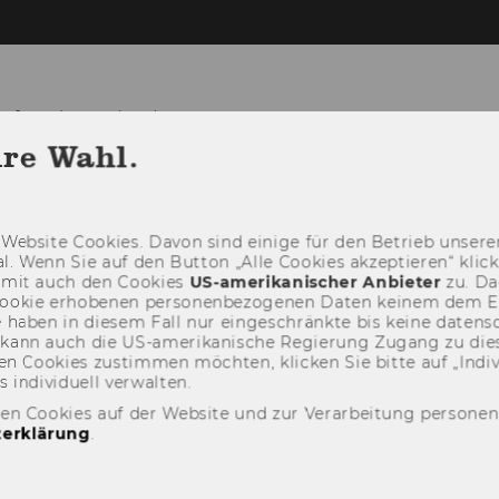
tforschung (ISK)
hre Wahl.
TEAM
NEWS
RESEARC
Web­site Coo­kies. Davon sind ei­ni­ge für den Be­trieb un­se­rer
­nal. Wenn Sie auf den But­ton „Alle Coo­kies ak­zep­tie­ren“ kli
damit auch den Coo­kies
US-​amerikanischer An­bie­ter
zu. Da­
oo­kie er­ho­be­nen per­so­nen­be­zo­ge­nen Daten kei­nem dem 
haben in die­sem Fall nur ein­ge­schränk­te bis keine da­ten­sc
e kann auch die US-​amerikanische Re­gie­rung Zu­gang zu die
n Coo­kies zu­stim­men möch­ten, kli­cken Sie bitte auf „In­di­vi­d
n­di­vi­du­ell ver­wal­ten.
den Cookies auf der Website und zur Verarbeitung persone
erklärung
.