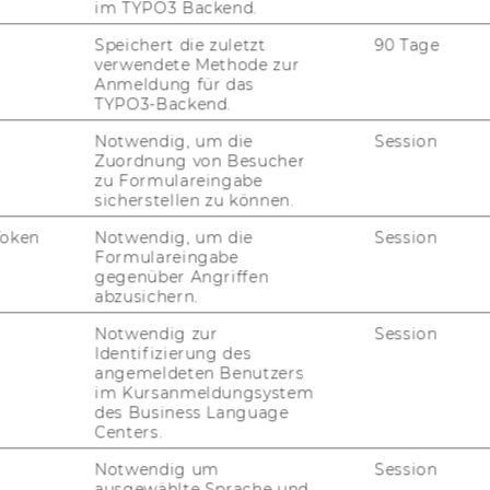
im TYPO3 Backend.
Speichert die zuletzt
90 Tage
verwendete Methode zur
Anmeldung für das
TYPO3-Backend.
Notwendig, um die
Session
Zuordnung von Besucher
uTube
Newsletter
Bluesky
ACCREDITED B
zu Formulareingabe
sicherstellen zu können.
EQUIS
AAC
Token
Notwendig, um die
Session
Formulareingabe
gegenüber Angriffen
abzusichern.
G WEBSEITE
Notwendig zur
Session
Identifizierung des
angemeldeten Benutzers
IAL MEDIA
im Kursanmeldungsystem
des Business Language
UDIENBEWERBER*INNEN
Centers.
Notwendig um
Session
ausgewählte Sprache und