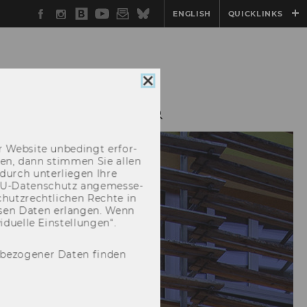
Facebook
Instagram
WU
YouTube
Newsletter
Bluesky
ENGLISH
QUICKLINKS
Blog
Cookie
Consent
schließen
H
ACTIVITIES
 Web­site un­be­dingt er­for­
­cken, dann stim­men Sie allen
durch un­ter­lie­gen Ihre
EU-​Datenschutz an­ge­mes­se­
hutz­recht­li­chen Rech­te in
­sen Daten er­lan­gen. Wenn
u­el­le Ein­stel­lun­gen“.
nbezogener Daten finden