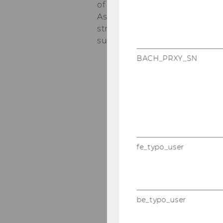
of Finance, Accounting and S
Asset Management. The aim of 
strategies and to study meth
successful asset management
BACH_PRXY_SN
fe_typo_user
be_typo_user