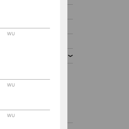
VSFX 2019
VSFX 2018
WU
EAMC 2012
EAMC 2014
Conference Program
WU
Featured Speakers
ISK
pictures
WU