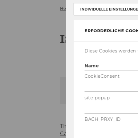
Home
Activities
Events
EAM
INDIVIDUELLE EINSTELLUNG
ERFORDERLICHE COOK
ISK
Diese Cookies werden f
Name
CookieConsent
Der Inhalt dieser Seite is
site-popup
BACH_PRXY_ID
The 2014 conference was org
Capital Markets
(ISK). The IS