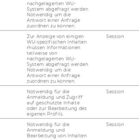
tatistic), POK Pühringer Foundation and ZZ
nachgelagerten WU-
System abgefragt werden.
the research institute is to develop
Notwendig um die
ods and instruments which contribute to
Antwort einer Anfrage
 for university endowments.
zuordnen zu können.
Zur Anzeige von einigen
Session
WU-spezifischen Inhalten
müssen Informationen
teilweise von
nachgelagerten WU-
System abgefragt werden.
Notwendig um die
Antwort einer Anfrage
zuordnen zu können.
Notwendig für die
Session
Anmeldung und Zugriff
auf geschützte Inhalte
oder zur Bearbeitung des
eigenen Profils.
Notwendig für die
Session
Anmeldung und
Bearbeitung von Inhalten