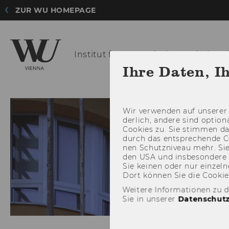
ZUR WU HOMEPAGE
Institut für strategische
Kapitalmark
Ihre Daten, I
Wir ver­wen­den auf un­se­rer 
der­lich, an­de­re sind op­tio
Coo­kies zu. Sie stim­men 
durch das ent­spre­chen­de C
nen Schutz­ni­veau mehr. Sie 
den USA und ins­be­son­de­r
Sie kei­nen oder nur ein­zel­ne
Dort kön­nen Sie die Coo­kies i
Weitere Informationen zu 
Sie in unserer
Datenschutz