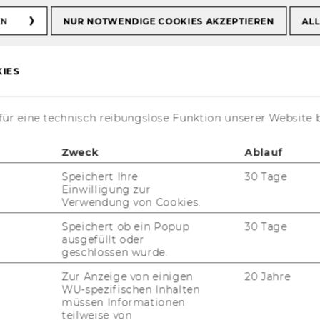
C 2014
ISK
EN
NUR NOTWENDIGE COOKIES AKZEPTIEREN
ALL
IES
ür eine technisch reibungslose Funktion unserer Website 
Zweck
Ablauf
Speichert Ihre
30 Tage
Einwilligung zur
Verwendung von Cookies.
t aktuell nur auf Englisch verfügbar.
Speichert ob ein Popup
30 Tage
ausgefüllt oder
geschlossen wurde.
Zur Anzeige von einigen
20 Jahre
WU-spezifischen Inhalten
anized by the
Research Institute for
müssen Informationen
K is a cooperation between WU (Department
teilweise von