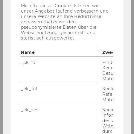
Anbieter)
IBW students fulfil the IBW
Mithilfe dieser Cookies können wir
unser Angebot laufend verbessern und
international experience (no
unsere Website an Ihre Bedürfnisse
other mobility needed).
anpassen. Dabei werden
pseudonymisierte Daten über die
Websitenutzung gesammelt und
BaWiSo 23:
statistisch ausgewertet.
CEC cannot confirm your IBW
Name
Zweck
International Experience as it is
part of a spezialisation.
_pk_id
Eindeutige
Kennzeichnun
Besuchers du
Matomo.
Course Structure
_pk_ref
Speicherung 
Referrers dur
Matomo.
After having successfully completed the two
basic courses of International Business in
_pk_ses
Speicherung 
Semester 1, you take the following three
Informatione
den aktuellen
dedicated CEC courses:
Webseitenbe
durch Matom