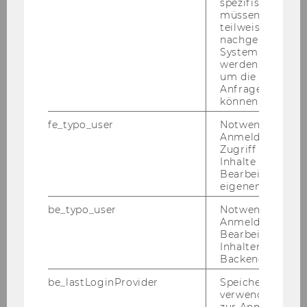
spezifischen Inh
müssen Informa
Courses
teilweise von
nachgelagerten
System abgefra
Semester 1: Regular basic
werden. Notwen
courses 1 & 2 of spezialisation IB
um die Antwort 
Anfrage zuordne
Semester 2: Dedicated CEC
können.
courses 3, 4 & 5
fe_typo_user
Notwendig für d
Anmeldung und
Course Format
Zugriff auf gesc
Inhalte oder zur
Dedicated CEC courses are 3
Bearbeitung des
one-week blocked courses
eigenen Profils.
be_typo_user
Notwendig für d
Locations
Anmeldung und
Bearbeitung von
Inhalten im TYP
Vienna: WU (Vienna University of
Backend.
Economics and Business)
Bratislava:
University of
be_lastLoginProvider
Speichert die zul
verwendete Met
Economics in Bratislava (EUBA)
zur Anmeldung f