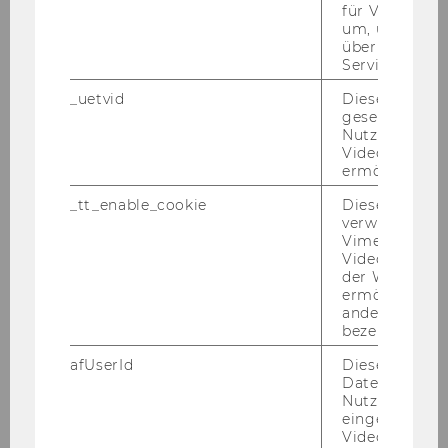
für Vimeo no
um, um gülti
über die Nutz
Service zu s
Starting in the winter
semester 2025/26
_uetvid
Dieses Cookie
gesetzt, um d
Nutzung des 
Videoplayers 
ermöglichen
CEC experiences
_tt_enable_cookie
Dieses Cookie
verwendet, u
Vimeo-
Click to see what our students
Videoeinbett
der WU-Websi
and staff think about CEC
ermöglichen 
andere nicht 
bezeichnete 
afUserId
Dieses Cooki
Daten von
Nutzer*innen,
eingebettete
Videos intera