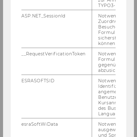
Warsaw:
SGH Warsaw School
TYPO3-Backend.
of Economics
ASP.NET_SessionId
Notwendig, um 
Zuordnung von
Participants
Besucher zu
Formulareingab
Up to 20 students from each of
sicherstellen zu
können.
the three universities
__RequestVerificationToken
Notwendig, um 
ECTS Credits
Formulareingab
gegenüber Angri
abzusichern.
12 (4 per course)
ESRASOFTSID
Notwendig zur
Identifizierung 
Language of Instruction
angemeldeten
Benutzers im
English
Kursanmeldung
des Business
Language Center
Application
esraSoftWiData
Notwendig um
The link for registration can be
ausgewählte Sp
und Sprachkurse
found in the course catalogue