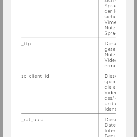
sich die
Spracheinstel
der Nutzer*in
sichergestellt
Vimeo in der
Nutzer ausge
SBWL International Business
Sprache ersch
_ttp
Dieser Cookie
gesetzt, um d
Structure
Nutzung des 
Videoplayers 
ermöglichen
Track: Central Europe Connect (CEC)
sd_client_id
Dieses Cooki
speichert Dat
Track: Sustainability in International
die aktuellen
Business
Videoeinstell
des/ der Benu
und einen per
Identifikatio
Entry to the Specialization
_rdt_uuid
Dieses Cooki
Daten über di
IB Club
Interaktionen
Benutzer*inne