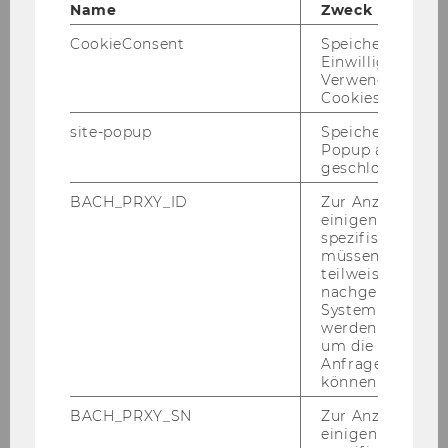
students and companies
Name
Zweck
Learning how to manage successfully in
CookieConsent
Speichert Ihre
Central Europe
Einwilligung zur
Verwendung vo
Receiving a joint certificate from 3
Cookies.
renowned universities
site-popup
Speichert ob ein
Popup ausgefüll
geschlossen wur
BACH_PRXY_ID
Zur Anzeige von
einigen WU-
spezifischen Inh
müssen Informa
teilweise von
nachgelagerten
System abgefra
werden. Notwen
um die Antwort 
Anfrage zuordne
können.
BACH_PRXY_SN
Zur Anzeige von
All Details at a Glace
einigen WU-