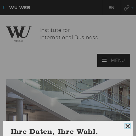
WU WEB
EN
Institute for
International Business
HAU
MENÜ
ÖFF
Coo
Ihre Daten, Ihre Wahl.
Con