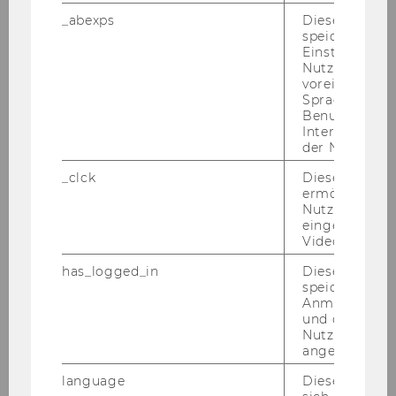
_abexps
Dieses Cooki
speichert get
Einstellungen
Nutzer*in, zB.
voreingestell
Sprache, Regi
Benutzernam
Interaktionsd
der Nutzer*in
Victoria Schwabl
_clck
Dieses Cooki
CEC Program Manager
ermöglicht di
Nutzung des
eingebettete
victoria.schwabl@wu.ac.at
Video Players
+43-1-31336-4303
has_logged_in
Dieses Cooki
speichert
Anmeldeinfo
und ob sich de
Nutzer*in jem
For personal consulting, visit WU's
angemeldet h
International Office during
consultation hours
.
language
Dieses Cooki