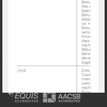
Benutzer zum
DATENSCHUTZERKLÄRUNG SOCIAL MEDIA
Mal eine Seite
Speichert die 
DATENSCHUTZERKLÄRUNG
Benutzer-ID, d
STUDIENBEWERBER*INNEN UND STUDIERENDE
diese Seite e
COOKIE EINSTELLUNGEN
ist. Hotjar ver
Benutzer nich
verschiedene
Barrierefreiheitserklärung
hinweg.Stellt 
dass Daten v
Webseite
nachfolgende
Besuchen auf
derselben We
derselben Ben
zugeordnet w
_hjid
Dies ist ein al
ACCREDITED BY:
Cookie, das wi
mehr setzen, 
wenn ein Benu
EQUIS
AACSB
noch in sein
Browser hat,
wir seinen We
wiederverwen
zu