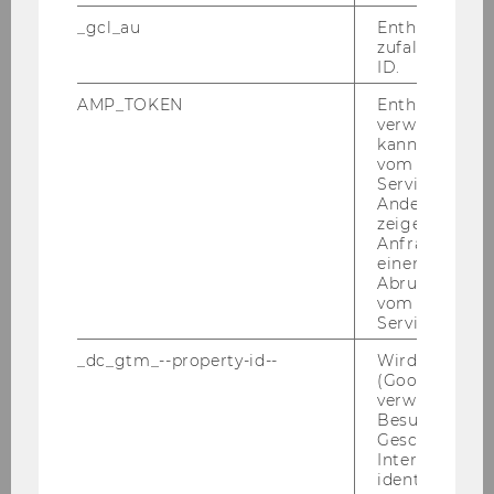
_gcl_au
Enthält eine
Structural Dynamics in Central
zufallsgenerie
ID.
European Economies
As spezialisation IB Course 3
AMP_TOKEN
Enthält ein To
verwendet we
kann, um eine
vom AMP-Clie
Marketing Resources and
Service abzur
Consumer Behavior in Central
Andere mögli
zeigen Opt-ou
Europe
Anfrage im G
As spezialisation IB Course 4
einen Fehler 
Abrufen einer
vom AMP Clie
Service an.
IB Business Project: Strategies
and Management for Central
_dc_gtm_--property-id--
Wird von Dou
(Google Tag 
Europe
verwendet, u
As spezialisation IB Course 5
Besucher nach
Geschlecht o
Interessen zu
identifizieren.
Attendance is mandatory at all times during