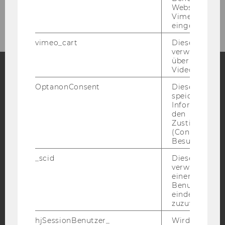
Credit Transfer
Websites, auf
Vimeo-Video
eingebettet is
vimeo_cart
Dieses Cookie
verwendet, u
überprüfen, wi
Video abgespi
Facebook
Instagram
Blog
OptanonConsent
Dieses Cooki
speichert
Informatione
den
Zustimmungs
YouTube
Newsletter
Bluesky
(Consent) ein
Besuchers.
_scid
Dieses Cookie
verwendet, u
einem/einer
Benutzer*in e
IMPRESSUM
eindeutige ID
zuzuweisen
BARRIEREFREIHEITSERKLÄRUNG WEBSEITE
DATENSCHUTZERKLÄRUNG
hjSessionBenutzer_
Wird gesetzt,