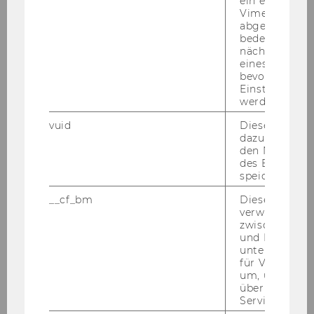
ein eingebett
Vimeo-Video
abgespielt wi
bedeutet, das
nächsten Ans
eines Vimeo-V
bevorzugten
Einstellungen
werden.
vuid
Dieser Cookie
dazu eingeset
den Nutzungs
des Benutzers
speichern.
__cf_bm
Dieses Cookie
verwendet, u
Future Learning Experience
zwischen Men
und Bots zu
unterscheiden.
für Vimeo no
Aktuelles
um, um gülti
über die Nutz
Service zu s
Über das FLEX Center