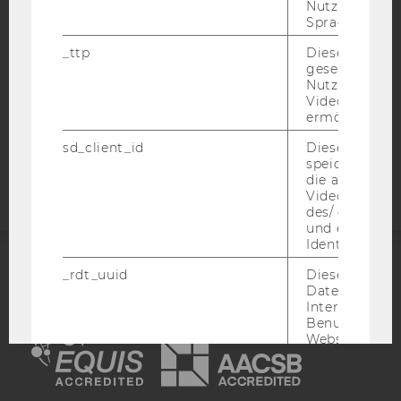
Nutzer ausge
DATENSCHUTZERKLÄRUNG SOCIAL MEDIA
Sprache ersch
DATENSCHUTZERKLÄRUNG
_ttp
Dieser Cookie
STUDIENBEWERBER*INNEN UND STUDIERENDE
gesetzt, um d
Nutzung des 
COOKIE EINSTELLUNGEN
Videoplayers 
ermöglichen
Barrierefreiheitserklärung
sd_client_id
Dieses Cooki
Webseite
speichert Dat
die aktuellen
Videoeinstell
des/ der Benu
und einen per
Identifikatio
_rdt_uuid
Dieses Cooki
ACCREDITED BY:
Daten über di
Interaktionen
EQUIS
AACSB
Benutzer*inne
Websites, auf
Vimeo-Video
eingebettet is