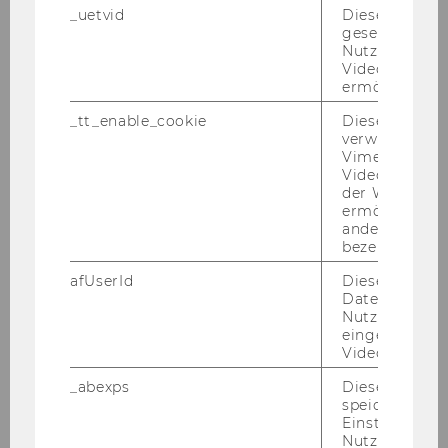
_uetvid
Dieses Cookie
gesetzt, um d
Netzwerke & Austausch
Nutzung des 
Videoplayers 
ermöglichen
Vorträge & Publikationen
_tt_enable_cookie
Dieses Cookie
verwendet, u
Medienproduktion
Vimeo-
Videoeinbett
der WU-Websi
Extended Reality
ermöglichen 
andere nicht 
bezeichnete 
Showcases
afUserId
Dieses Cooki
Daten von
Unterstützung
Nutzer*innen,
eingebettete
Videos intera
Standort & Kontakt
_abexps
Dieses Cooki
speichert get
Einstellungen
Nutzer*in, zB.