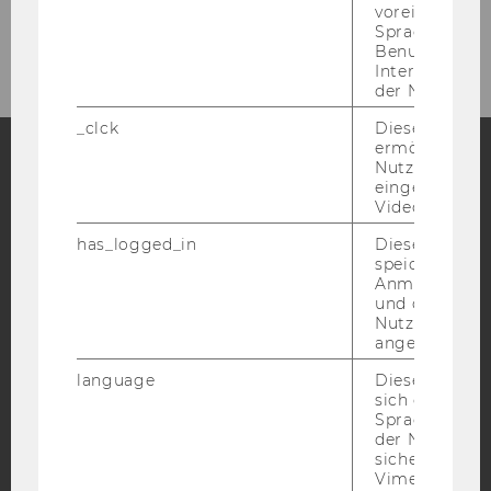
voreingestell
Sprache, Regi
Benutzernam
Interaktionsd
der Nutzer*in
_clck
Dieses Cooki
ermöglicht di
Nutzung des
eingebettete
Facebook
Instagram
Blog
Video Players
has_logged_in
Dieses Cooki
speichert
YouTube
Newsletter
Bluesky
Anmeldeinfo
und ob sich de
Nutzer*in jem
angemeldet h
language
Dieses Cooki
sich die
IMPRESSUM
Spracheinstel
der Nutzer*in
BARRIEREFREIHEITSERKLÄRUNG WEBSEITE
sichergestellt
Vimeo in der
DATENSCHUTZERKLÄRUNG