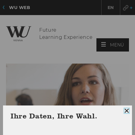
WU WEB
EN
Future
Learning Experience
HAU
MENÜ
ÖFF
Coo
Ihre Daten, Ihre Wahl.
Con
sch