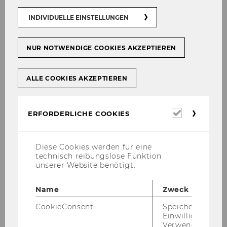
INDIVIDUELLE EINSTELLUNGEN
NUR NOTWENDIGE COOKIES AKZEPTIEREN
ALLE COOKIES AKZEPTIEREN
Erforderl
ERFORDERLICHE COOKIES
Cookies
Diese Cookies werden für eine
technisch reibungslose Funktion
unserer Website benötigt.
Se­am­less Lear­ning Con­fe­
Name
Zweck
ren­ces
CookieConsent
Speichert Ihre
Die Se­am­less Lear­ning Con­fe­rence ist
Einwilligung zur
eine jähr­li­che Ver­an­stal­tung die be­reits
Verwendung vo