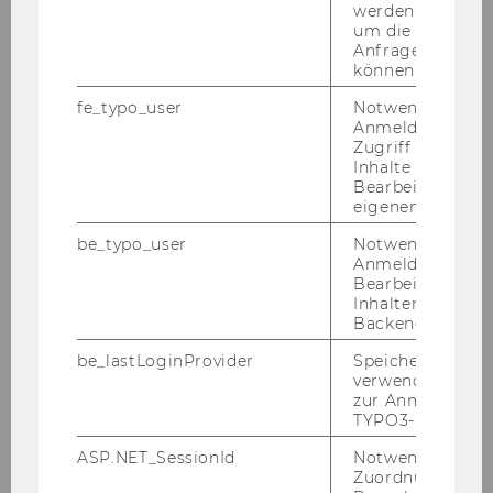
werden. Notwen
um die Antwort 
Anfrage zuordne
können.
fe_typo_user
Notwendig für d
Anmeldung und
Zugriff auf gesc
Inhalte oder zur
Bearbeitung des
eigenen Profils.
fnma SIG Im­mer­si­ve Edu­
be_typo_user
Notwendig für d
ca­ti­on
Anmeldung und
Bearbeitung von
Die
Spe­cial In­te­rest Group (SIG) Im­
Inhalten im TYP
mer­si­ve Edu­ca­ti­on
ist ein Netz­werk für
Backend.
Leh­ren­de, For­schen­de und Hoch­schul­
be_lastLoginProvider
Speichert die zul
mit­ar­bei­ten­de an ös­ter­rei­chi­schen
verwendete Met
zur Anmeldung f
Hoch­schu­len, die Ex­ten­ded Rea­li­ty (XR)
TYPO3-Backend.
in der Lehre ein­set­zen oder wei­ter­ent­
wi­ckeln möch­ten. Im Fokus ste­hen Aus­
ASP.NET_SessionId
Notwendig, um 
Zuordnung von
tausch, Ko­ope­ra­ti­on und ge­mein­sa­me